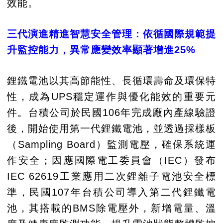
效能。
三代演進精進智慧安全管理：依循國際規範提
升監控能力，異常應變效率顯著增進25%
鋰鐵電池以其高節能性、長循環壽命及環保特
性，成為UPS穩定運作與優化能效的重要元
件。台積公司於民國106年完成廠內產線驗證
後，開始使用第一代鋰鐵電池，並透過採樣板
（Sampling Board）監測電壓，確保系統運
作安全；因應國際電工委員會（IEC）發布
IEC 62619工業應用二次鋰離子電池安全標
準，民國107年台積公司導入第二代鋰鐵電
池，其搭載的BMS除電壓外，新增電量、溫