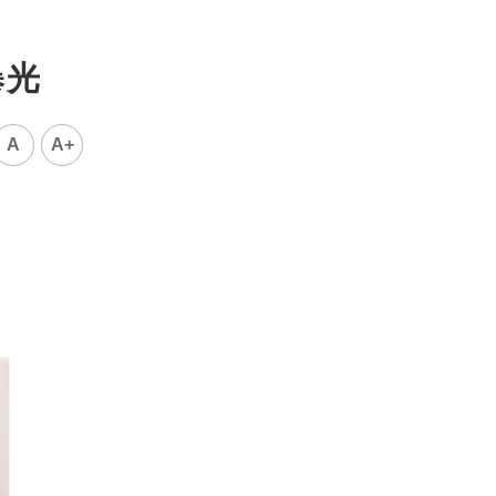
曝光
A
A+