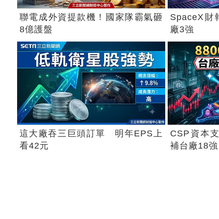
聯電成外資提款機！國家隊霸氣砸
Space
8億護盤
廠3強
這大廠吞三巨頭訂單 明年EPS上
CSP資本支
看42元
補台廠18強