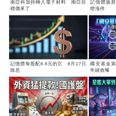
南亞科加持轉入電子材料 南亞目
記憶體族群
標價來了
燈漲停
記憶體每股配8.6元的它 8月17日
國安基金第
除息
年績效曝