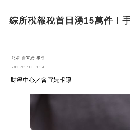
綜所稅報稅首日湧15萬件！
記者 曾宜婕 報導
2026/05/01 13:39
財經中心／曾宜婕報導