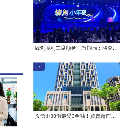
緯創股利二度順延！證期局：將查疏失
7
投信砸88億最愛3金融！買賣超前十一次看