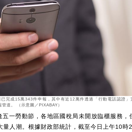
已完成15萬343件申報，其中有近12萬件透過「行動電話認證」
道。 （示意圖／PIXABAY）
逢五一勞動節，各地區國稅局未開放臨櫃服務，
量人潮。根據財政部統計，截至今日上午10時2