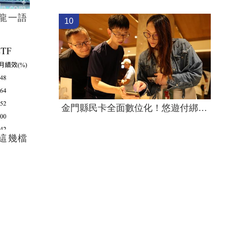
龍一語
10
金門縣民卡全面數位化！悠遊付綁定享便利
這幾檔