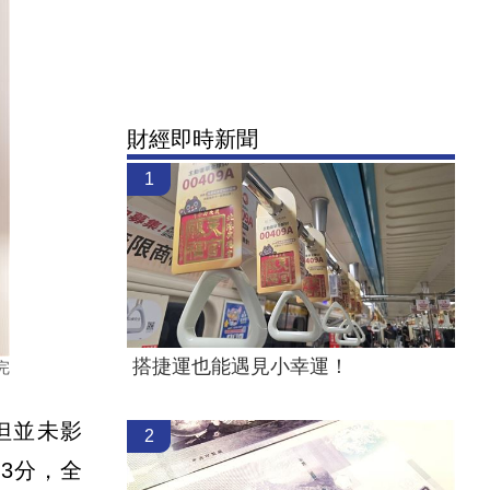
財經即時新聞
1
搭捷運也能遇見小幸運！
完
但並未影
2
3分，全