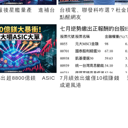
X財報後星艦量產 進補台
台積電、聯發科咋選？杜金
點醒網友
出超8800億鎂 ASIC
7月績效出爐僅10檔賺錢 
成避風港