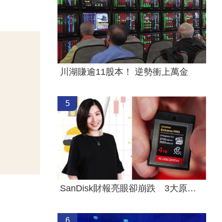
川湖賺逾11股本！ 逆勢衝上萬金
5
SanDisk財報亮眼卻崩跌 3大原因一次看懂
6