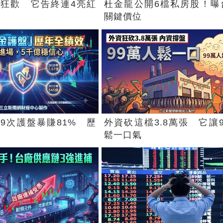
狂歡 它告終連4亮紅
杜金龍公開6檔私房股！曝
關鍵價位
9次護盤暴賺81% 歷
外資砍這檔3.8萬張 它讓
鬆一口氣