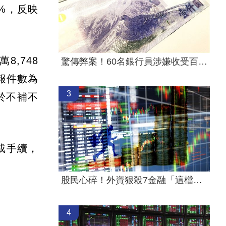
%，反映
,748
驚傳弊案！60名銀行員涉嫌收受百萬回扣
報件數為
3
至於不補不
成手續，
股民心碎！外資狠殺7金融「這檔最慘」
4