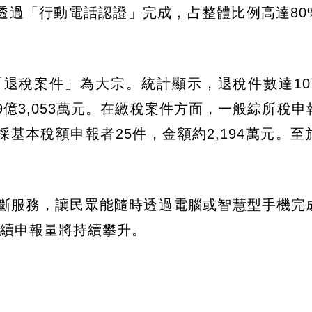
件透過「行動電話認證」完成，占整體比例高達80
稅案件」為大宗。統計顯示，退稅件數達10萬8
億3,053萬元。在繳稅案件方面，一般綜所稅申
另有採基本稅額申報者25件，金額約2,194萬元。
間斷服務，讓民眾能隨時透過電腦或智慧型手機完
後續申報量將持續攀升。