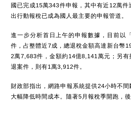
國已完成15萬343件申報，其中有近12萬
出行動報稅已成為國人最主要的申報管道。
進一步分析首日上午的申報數據，目前以「退
件，占整體近7成，總退稅金額高達新台幣19
2萬7,683件，金額約14億8,141萬元；
退案件，則有1萬3,912件。
財政部指出，網路申報系統提供24小時不
大幅降低時間成本。隨著5月報稅季開跑，