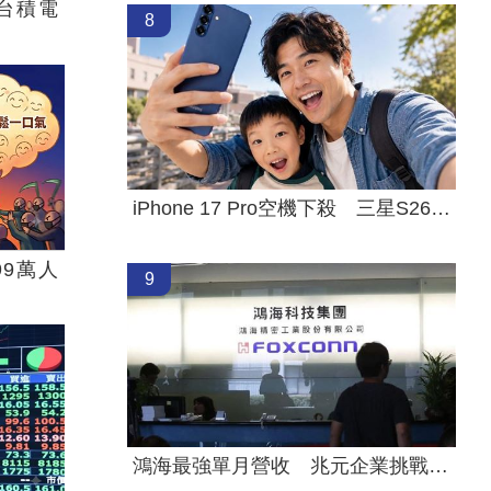
台積電
8
iPhone 17 Pro空機下殺 三星S26+降近8千
99萬人
9
鴻海最強單月營收 兆元企業挑戰月營收兆