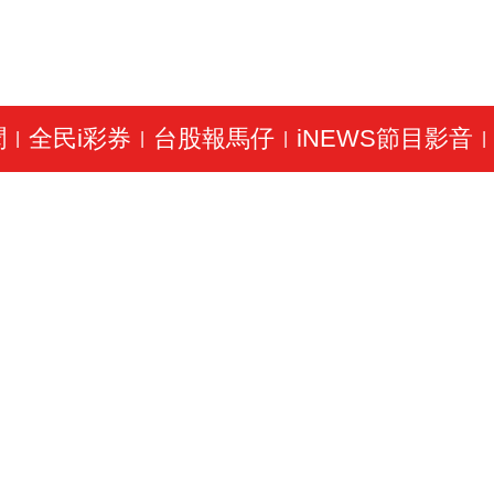
聞
全民i彩券
台股報馬仔
iNEWS節目影音
|
|
|