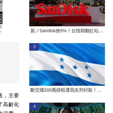
延
新／Sandisk挫5%！台指期翻紅站回44000點
／
3
斷交國200萬磅蝦遭我友邦封殺！業者慘叫
送，主要
了高齡化
4