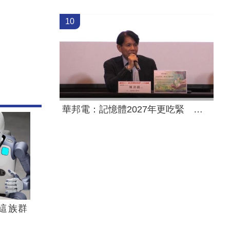
10
華邦電：記憶體2027年更吃緊 高雄廠擴建
這族群