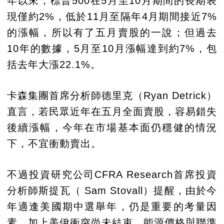
年以來，標普500在5月至10月期間的長期表
現僅約2%，低於11月至隔年4月期間接近7%
的漲幅，所以有了五月賣股的一說；但過去
10年的數據，5月至10月漲幅達到約7%，包
括去年大漲22.1%。
卡森集團首席分析師德里克（Ryan Detrick）
直言，若民眾近年在五月全面賣股，容易錯失
後續漲幅，今年在市場基本面仍穩健的情況
下，不宜衝動賣出。
不過投資研究公司CFRA Research首席投資
分析師斯提瓦（ Sam Stovall）提醒，由於今
年適逢美國期中選舉年，仍是重要的考量因
素，加上美伊衝突尚未結束、能源價格與聯準