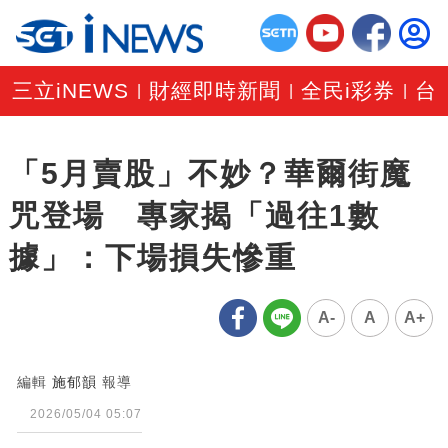
三立iNEWS
財經即時新聞
全民i彩券
台
|
|
|
「5月賣股」不妙？華爾街魔
咒登場 專家揭「過往1數
據」：下場損失慘重
A-
A
A+
編輯
施郁韻
報導
2026/05/04 05:07