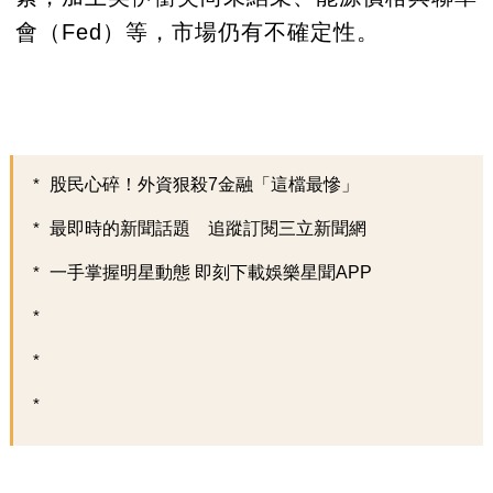
會（Fed）等，市場仍有不確定性。
股民心碎！外資狠殺7金融「這檔最慘」
最即時的新聞話題 追蹤訂閱三立新聞網
一手掌握明星動態 即刻下載娛樂星聞APP