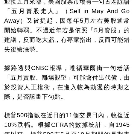
迎接五月來臨，美國股票市場有一句古老諺語
「五月賣股走人」（Sell in May And Go
Away）又被提起，因每年5月左右美股通常
開始轉弱。不過近年若是依照「5月賣股」的
建議，反而吃大虧，有專家指出，反而可能錯
失後續漲勢。
據路透與CNBC報導，遵循華爾街一句老話
「五月賣股、離場觀望」可能會付出代價，由
於投資人正權衡，在進入較為動盪的時期之
際，是否該畫下句點。
標普500指數在近日的11個交易日內，收復近
10%跌幅。根據CFRA的數據統計，自1945