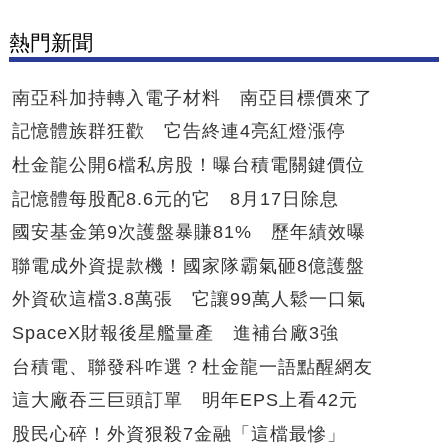
熱門新聞
南亞科加持轉入電子材料 南亞目標價來了
記憶體族群狂歡 它告終連4亮紅燈漲停
杜金龍公開6檔私房股！曝台積電關鍵價位
記憶體每股配8.6元的它 8月17日除息
國安基金第9次護盤暴賺81% 歷年績效曝
聯電成外資提款機！國家隊霸氣砸8億護盤
外資砍這檔3.8萬張 它讓99萬人鬆一口氣
SpaceX財報後星艦量產 進補台廠3強
台積電、聯發科咋選？杜金龍一語點醒網友
這大廠吞三巨頭訂單 明年EPS上看42元
股民心碎！外資狠殺7金融「這檔最慘」