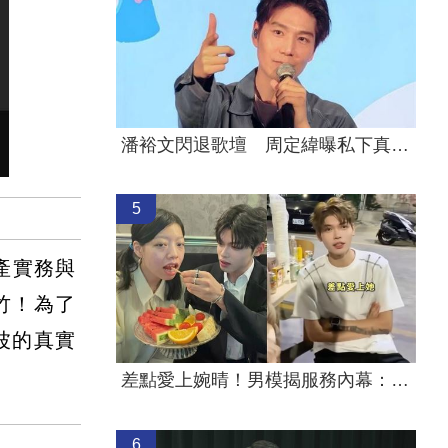
潘裕文閃退歌壇 周定緯曝私下真實互動
5
產實務與
竹！為了
波的真實
差點愛上婉晴！男模揭服務內幕：險尿出來
6