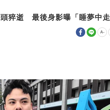
過頭猝逝 最後身影曝「睡夢中
A-