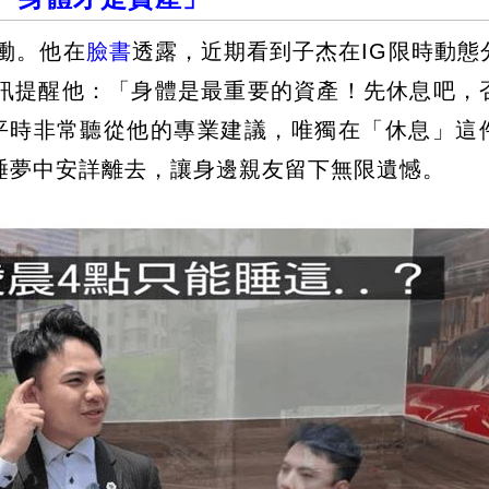
悲慟。他在
臉書
透露，近期看到子杰在IG限時動態
訊提醒他：「身體是最重要的資產！先休息吧，
杰平時非常聽從他的專業建議，唯獨在「休息」這
睡夢中安詳離去，讓身邊親友留下無限遺憾。