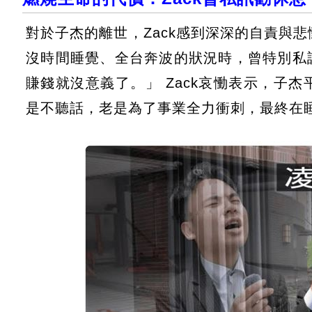
對於子杰的離世，Zack感到深深的自責與
沒時間睡覺、全台奔波的狀況時，曾特別私
賺錢就沒意義了。」 Zack哀慟表示，子
是不聽話，老是為了事業全力衝刺，最終在