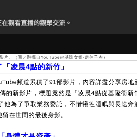
新影片。（圖／翻攝自YouTube@基隆女婿-房仲子杰）
了「凌晨4點的新竹」
Tube頻道累積了91部影片，內容詳盡分享房地
上傳的新影片，標題竟然是「凌晨4點從基隆衝新
了他為了爭取業務委託，不惜犧牲睡眠與長途奔
他留在世間的最後身影。
息「身體才是資產」