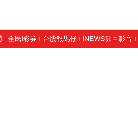
聞
全民i彩券
台股報馬仔
iNEWS節目影音
|
|
|