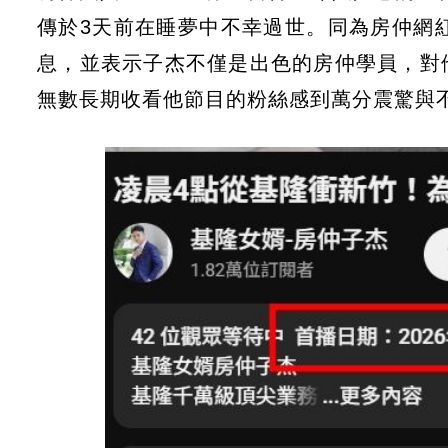
傳於3天前在睡夢中不幸過世。同為房仲網紅
息，並表示子杰不僅是出色的房仲學員，對
無數長期收看他節目的粉絲感到萬分震驚與