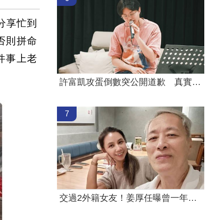
分享忙到
否則拼命
件事上老
許富凱攻蛋倒數突公開道歉 真實原因曝光
7
交過2外籍女友！姜厚任曝曾一年不近女色