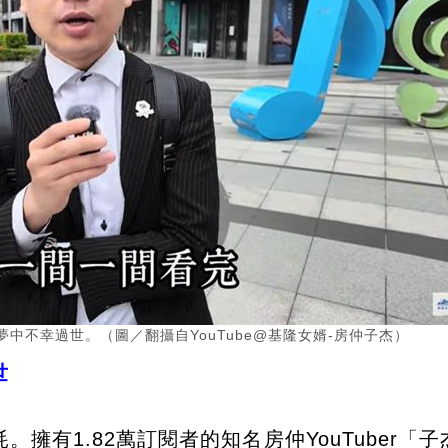
睡夢中不幸過世。（圖／翻攝自YouTube@基隆女婿-房仲子杰）
世
。擁有1.82萬訂閱者的知名房仲YouTuber「