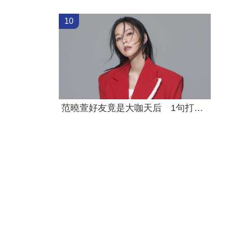
10
范曉萱好友竟是大咖天后 1句打動孫淑媚