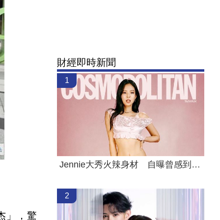
財經即時新聞
1
Jennie大秀火辣身材 自曝曾感到自卑
2
子杰」，驚