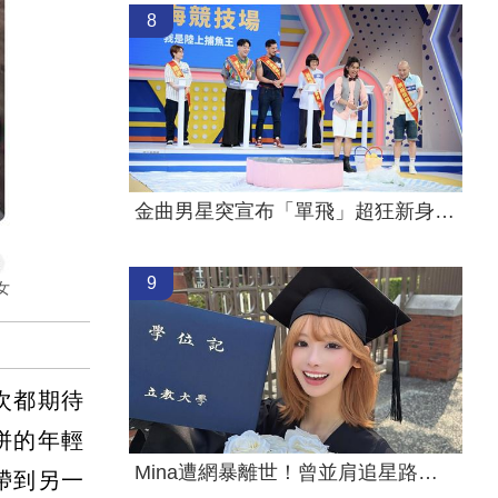
8
金曲男星突宣布「單飛」超狂新身分曝光
9
女
次都期待
拼的年輕
Mina遭網暴離世！曾並肩追星路人淚憶暖舉
帶到另一