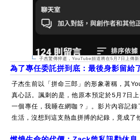
子杰驚傳猝逝，YouTube頻道將在5月7日上傳
為了專任委託拼到底：最後身影留給
子杰生前以「拼命三郎」的形象著稱，其You
真心話。諷刺的是，他原本預定於5月7日
一個專任，我睡在網咖？」。影片內容記錄
生活，沒想到這支熱血拼搏的紀錄，竟成了
燃燒生命的代價：Zack曾私訊勸休