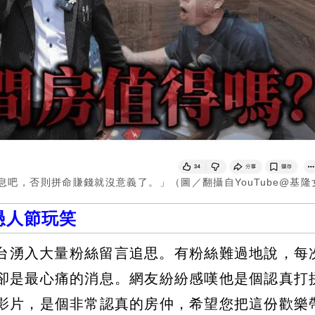
息吧，否則拼命賺錢就沒意義了。」（圖／翻攝自YouTube@基隆
愚人節玩笑
群平台湧入大量粉絲留言追思。有粉絲難過地說，每
卻是最心痛的消息。網友紛紛感嘆他是個認真打
影片，是個非常認真的房仲，希望您把這份歡樂