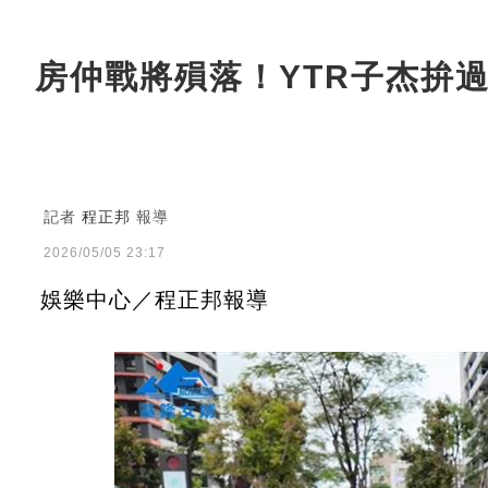
房仲戰將殞落！YTR子杰拚
記者
程正邦
報導
2026/05/05 23:17
娛樂中心／程正邦報導