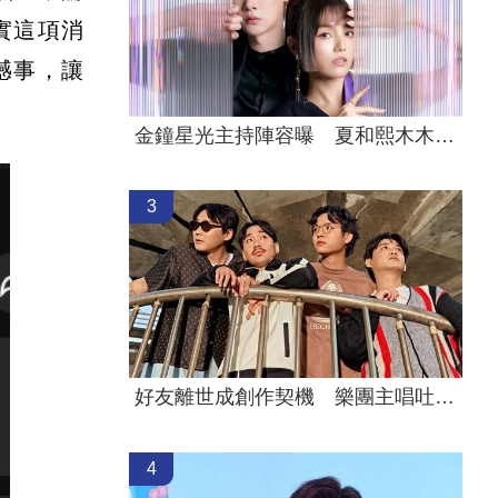
實這項消
憾事，讓
金鐘星光主持陣容曝 夏和熙木木續扛紅毯
3
好友離世成創作契機 樂團主唱吐黑色幽默
4