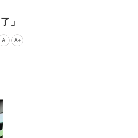
走了」
A
A+