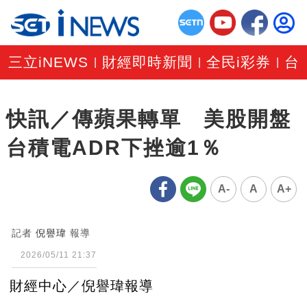
三立iNEWS
財經即時新聞
全民i彩券
台
|
|
|
快訊／傳蘋果轉單 美股開盤
台積電ADR下挫逾1％
A-
A
A+
記者
倪譽瑋
報導
2026/05/11 21:37
財經中心／倪譽瑋報導