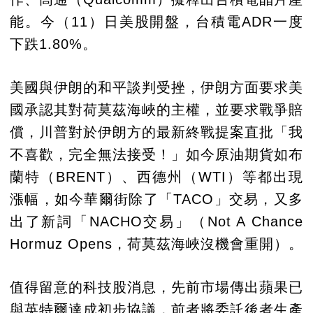
能。今（11）日美股開盤，台積電ADR一度
下跌1.80%。
美國與伊朗的和平談判受挫，伊朗方面要求美
國承認其對荷莫茲海峽的主權，並要求戰爭賠
償，川普對於伊朗方的最新終戰提案直批「我
不喜歡，完全無法接受！」如今原油期貨如布
蘭特（BRENT）、西德州（WTI）等都出現
漲幅，如今華爾街除了「TACO」交易，又多
出了新詞「NACHO交易」（Not A Chance
Hormuz Opens，荷莫茲海峽沒機會重開）。
值得留意的科技股消息，先前市場傳出蘋果已
與英特爾達成初步協議，前者將委託後者生產