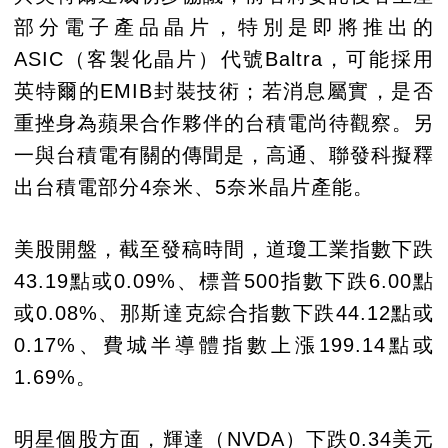
部分電子產品晶片，特別是即將推出的
ASIC（客製化晶片）代號Baltra，可能採用
英特爾的EMIB封裝技術；若消息屬實，是否
重挫身為蘋果合作夥伴的台積電尚待觀察。另
一與台積電有關的傳聞是，高通、聯發科擬釋
出台積電部分4奈米、5奈米晶片產能。
美股開盤，截至發稿時間，道瓊工業指數下跌
43.19點或0.09%、標普500指數下跌6.00點
或0.08%、那斯達克綜合指數下跌44.12點或
0.17%、費城半導體指數上漲199.14點或
1.69%。
明星個股方面，輝達（NVDA）下跌0.34美元