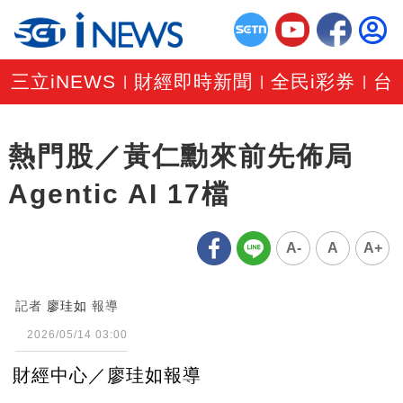
三立iNEWS
財經即時新聞
全民i彩券
台
|
|
|
熱門股／黃仁勳來前先佈局
Agentic AI 17檔
A-
A
A+
記者
廖珪如
報導
2026/05/14 03:00
財經中心／廖珪如報導