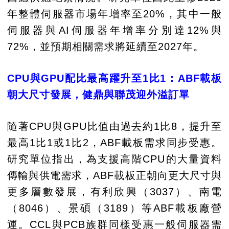
年整體伺服器市場年增率至20%，其中一般
伺服器與AI伺服器年增率分別達12%與
72%，並預期相關需求將延續至2027年。
CPU與GPU配比最高躍升至1比1：ABF載板
朝大尺寸發展，健鼎與聯茂迎外溢訂單
隨著CPU與GPU比值由過去約1比8，提升至
最高1比1或1比2，ABF載板需求同步受惠。
研究單位指出，為支援高階CPU的大量資料
傳輸與供電需求，ABF載板正朝向更大尺寸與
更多層數發展，有利欣興（3037）、南電
（8046）、景碩（3189）等ABF載板廠營
運。CCL與PCB族群同樣受惠一般伺服器需