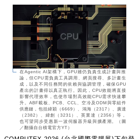
在Agentic AI架構下，GPU雖仍負責生成計畫與推
論，但CPU需負責工具調用、網頁搜尋、多計畫生
成，以及不同任務間的依賴與協調管理，確保GPU
產出的計畫得以真正執行。因此，CPU效能將直接
影響代理效率，也使市場對高效能CPU需求快速攀
升。ABF載板、PCB、CCL、空冷及ODM與零組件
供應鏈，包括緯穎（6669）、鴻海（2317）、廣達
（2382）、緯創（3231）、英業達（2356）等，
也可望同步受惠新一波伺服器升級與擴產潮。（圖
／翻攝自台積電官方YT）
COMPUTEX 2026 (台北國際電腦展)下旬登