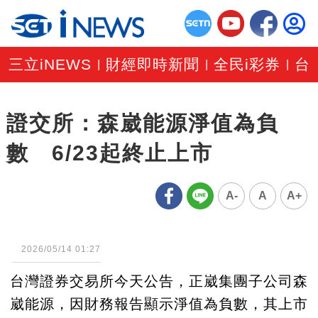
三立iNEWS
財經即時新聞
全民i彩券
台
|
|
|
證交所：森崴能源淨值為負
數 6/23起終止上市
A-
A
A+
2026/05/14 01:27
台灣證券交易所今天公告，正崴集團子公司森
崴能源，因財務報告顯示淨值為負數，其上市