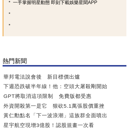
一手掌握明星動態 即刻下載娛樂星聞APP
熱門新聞
華邦電法說會後 新目標價出爐
下週恐跌破半年線！他：空頭大屠殺剛開始
GPT將取消這項限制 免費版都受惠
外資開殺第一是它 狠砍5.1萬張股價重挫
黃仁勳點名「下一波浪潮」這族群全面噴出
星宇航空現增3億股！認股規畫一次看