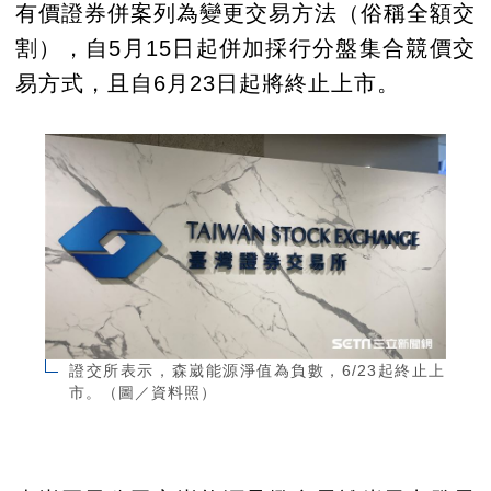
有價證券併案列為變更交易方法（俗稱全額交
割），自5月15日起併加採行分盤集合競價交
易方式，且自6月23日起將終止上市。
證交所表示，森崴能源淨值為負數，6/23起終止上
市。（圖／資料照）