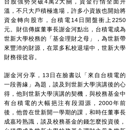
台股強勢突破4萬2大關，資金行情全面升
溫，不只大戶積極進場，許多小資族也開始將
資金轉向股市，台積電14日開盤衝上2250
元。財信傳媒董事長謝金河點出，台積電成為
世新大學校務的「基金理財之母」，為世新帶
來豐沛的財源，在眾多私校退場中，世新大學
財務很從容。
謝金河分享，13日在臉書以「來自台積電的
一段善緣」為題，談及到世新大學演講後的心
得，他到世新大學演講的契機，與校務基金中
有台積電的大幅挹注有段淵源，2000年前
後，他曾在世新開一學期的課，和時任董事長
成嘉玲熟識，談及校務基金的錢怎麼投資後，