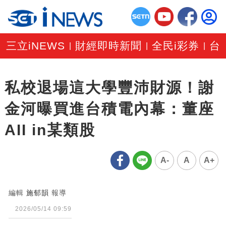
三立iNEWS
財經即時新聞
全民i彩券
台
|
|
|
私校退場這大學豐沛財源！謝
金河曝買進台積電內幕：董座
AII in某類股
A-
A
A+
編輯
施郁韻
報導
2026/05/14 09:59