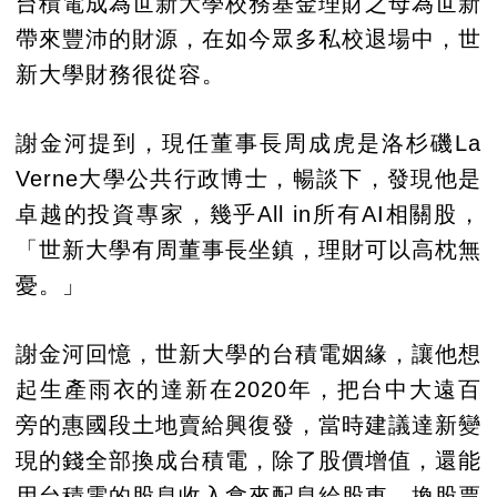
台積電成為世新大學校務基金理財之母為世新
帶來豐沛的財源，在如今眾多私校退場中，世
新大學財務很從容。
謝金河提到，現任董事長周成虎是洛杉磯La
Verne大學公共行政博士，暢談下，發現他是
卓越的投資專家，幾乎All in所有AI相關股，
「世新大學有周董事長坐鎮，理財可以高枕無
憂。」
謝金河回憶，世新大學的台積電姻緣，讓他想
起生產雨衣的達新在2020年，把台中大遠百
旁的惠國段土地賣給興復發，當時建議達新變
現的錢全部換成台積電，除了股價增值，還能
用台積電的股息收入拿來配息給股東，換股票