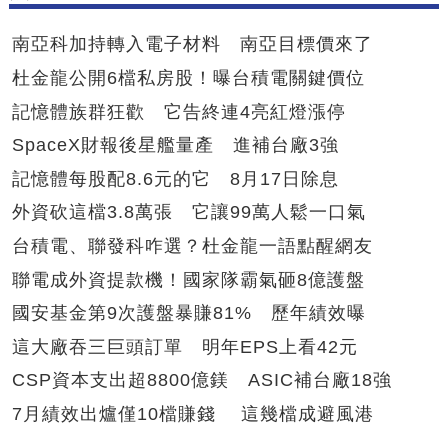
南亞科加持轉入電子材料 南亞目標價來了
杜金龍公開6檔私房股！曝台積電關鍵價位
記憶體族群狂歡 它告終連4亮紅燈漲停
SpaceX財報後星艦量產 進補台廠3強
記憶體每股配8.6元的它 8月17日除息
外資砍這檔3.8萬張 它讓99萬人鬆一口氣
台積電、聯發科咋選？杜金龍一語點醒網友
聯電成外資提款機！國家隊霸氣砸8億護盤
國安基金第9次護盤暴賺81% 歷年績效曝
這大廠吞三巨頭訂單 明年EPS上看42元
CSP資本支出超8800億鎂 ASIC補台廠18強
7月績效出爐僅10檔賺錢 這幾檔成避風港