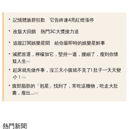
記憶體族群狂歡 它告終連4亮紅燈漲停
改版大回饋 熱門3C大獎接力送
追蹤訂閱娛樂星聞 給你最即時的娛樂星鮮事
減肥首選，檸檬加它，堅持一週，腰細了，瘦到你懷
疑人生
PR
起床就先做件事，沒三天小腹就不見了! 肚子一天天變
小！
PR
腹部脂肪的「剋星」找到了，常吃這幾物，吃走大肚
囊，瘦出...
PR
熱門新聞