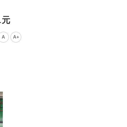
1元
A
A+