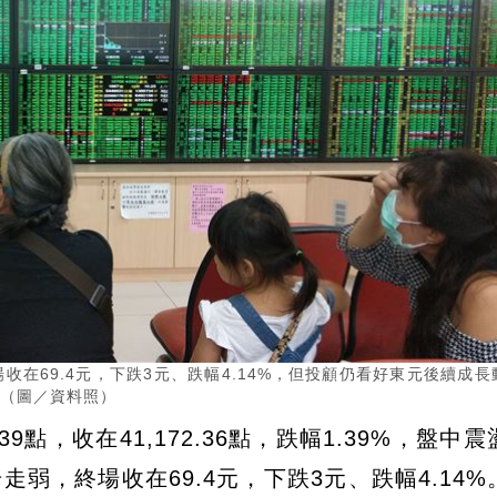
場收在69.4元，下跌3元、跌幅4.14%，但投顧仍看好東元後續成長
 （圖／資料照）
9點，收在41,172.36點，跌幅1.39%，盤中
步走弱，終場收在69.4元，下跌3元、跌幅4.14