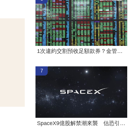
1次違約交割預收足額款券？金管會回應了
7
SpaceX9億股解禁潮來襲 估恐引爆賣壓