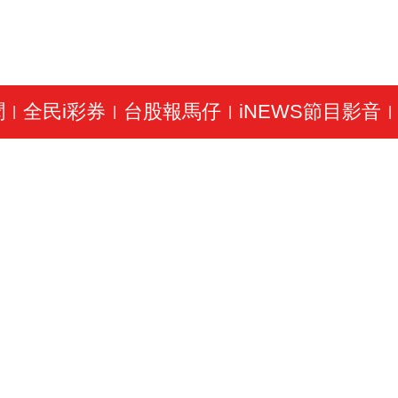
聞
全民i彩券
台股報馬仔
iNEWS節目影音
|
|
|