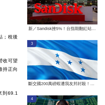
新／Sandisk挫5%！台指期翻紅站回44000點
分點；稅後
3
營收可望
維持正向
斷交國200萬磅蝦遭我友邦封殺！業者慘叫
69.1
4