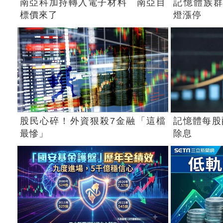
南亞科加持轉入電子材料 南亞目
記憶體族群
標價來了
燈漲停
股民心碎！外資狠殺7金融「這檔
記憶體每股配
最慘」
除息