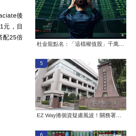
ate後
51元，目
配25倍
杜金龍點名：「這檔權值股」千萬別長抱
5
EZ Way捲個資疑慮風波！關務署要出手了
6