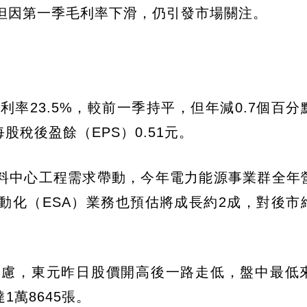
但因第一季毛利率下滑，仍引發市場關注。
毛利率23.5%，較前一季持平，但年減0.7個百
，每股稅後盈餘（EPS）0.51元。
料中心工程需求帶動，今年電力能源事業群全年
自動化（ESA）業務也預估將成長約2成，對後市
慮，東元昨日股價開高後一路走低，盤中最低來到
1萬8645張。