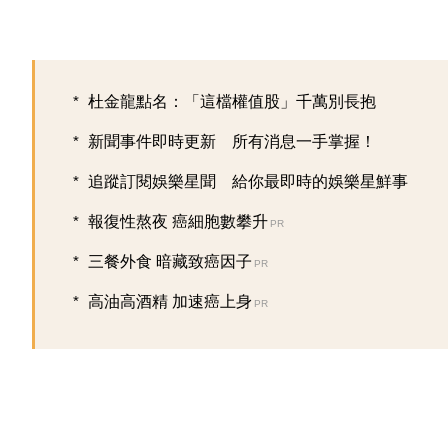
杜金龍點名：「這檔權值股」千萬別長抱
新聞事件即時更新 所有消息一手掌握！
追蹤訂閱娛樂星聞 給你最即時的娛樂星鮮事
報復性熬夜 癌細胞數攀升
PR
三餐外食 暗藏致癌因子
PR
高油高酒精 加速癌上身
PR