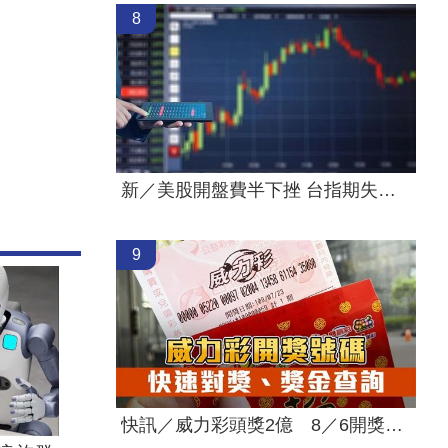
8
新／美股開盤費半下挫 台指期失守44000點
9
快訊／威力彩頭獎2億 8／6開獎號碼