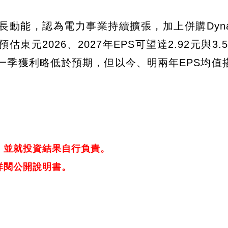
能，認為電力事業持續擴張，加上併購Dynaci
元2026、2027年EPS可望達2.92元與3.
一季獲利略低於預期，但以今、明兩年EPS均值搭
，並就投資結果自行負責。
詳閱公開說明書。