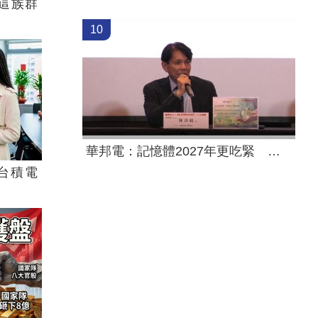
這族群
10
華邦電：記憶體2027年更吃緊 高雄廠擴建
台積電