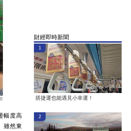
財經即時新聞
1
搭捷運也能遇見小幸運！
動
震盪幅度高
2
%。雖然東