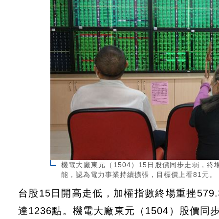
機電大廠東元（1504）15日股價同步走弱，終
能，認為電力事業持續擴張，目標價上看81元。
台股15日開高走低，加權指數終場重挫579.3
達1236點。機電大廠東元（1504）股價同