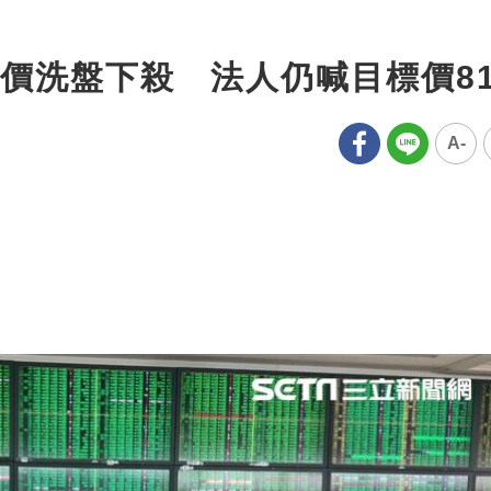
價洗盤下殺 法人仍喊目標價8
A-