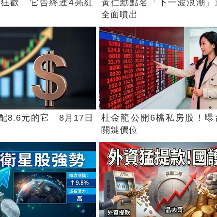
狂歡 它告終連4亮紅
黃仁勳點名「下一波浪潮」
全面噴出
8.6元的它 8月17日
杜金龍公開6檔私房股！曝
關鍵價位