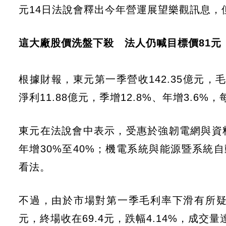
元14日法說會釋出今年營運展望樂觀訊息，
這大廠股價洗盤下殺 法人仍喊目標價81元
根據財報，東元第一季營收142.35億元，
淨利11.88億元，季增12.8%、年增3.6%
東元在法說會中表示，受惠於強韌電網與資
年增30%至40%；機電系統與能源暨系統
看法。
不過，由於市場對第一季毛利率下滑有所疑
元，終場收在69.4元，跌幅4.14%，成交量達