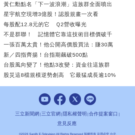
黃仁勳點名「下一波浪潮」這族群全面噴出
星宇航空現增3億股！認股規畫一次看
每股配12.8元的它 Ｑ2營收曝光
不是群聯！ 記憶體它靠這技術目標價破千
一張百萬太貴！他公開高價股買法：賺30萬
新／四指齊揚！台指期飆破500點
台股風向變了！他點3改變：資金往這族群
股災這8檔規模逆勢創高 它最猛成長逾10%
三立新聞網
三立官網
隱私權聲明
合作提案窗口
意見反應
©2026 Sanlih E-Television All Rights Reserved 版權所有 盜用必究 台北