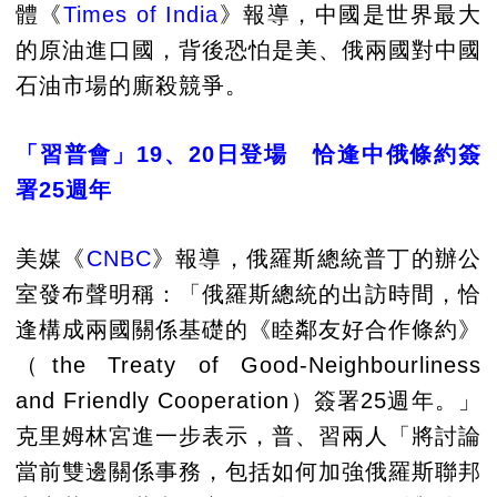
體《
Times of India
》報導，中國是世界最大
的原油進口國，背後恐怕是美、俄兩國對中國
石油市場的廝殺競爭。
「習普會」19、20日登場 恰逢中俄條約簽
署25週年
美媒《
CNBC
》報導，俄羅斯總統普丁的辦公
室發布聲明稱：「俄羅斯總統的出訪時間，恰
逢構成兩國關係基礎的《睦鄰友好合作條約》
（the Treaty of Good-Neighbourliness
and Friendly Cooperation）簽署25週年。」
克里姆林宮進一步表示，普、習兩人「將討論
當前雙邊關係事務，包括如何加強俄羅斯聯邦