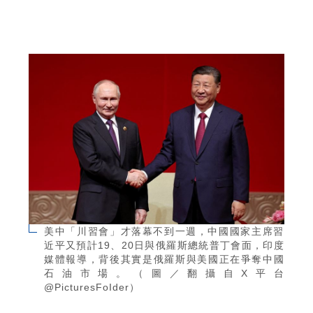
美中「川習會」才落幕不到一週，中國國家主席習
近平又預計19、20日與俄羅斯總統普丁會面，印度
媒體報導，背後其實是俄羅斯與美國正在爭奪中國
石油市場。（圖／翻攝自X平台
@PicturesFoIder）