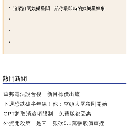
追蹤訂閱娛樂星聞 給你最即時的娛樂星鮮事
熱門新聞
華邦電法說會後 新目標價出爐
下週恐跌破半年線！他：空頭大屠殺剛開始
GPT將取消這項限制 免費版都受惠
外資開殺第一是它 狠砍5.1萬張股價重挫