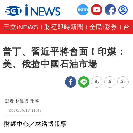
三立iNEWS
財經即時新聞
全民i彩券
台
|
|
|
普丁、習近平將會面！印媒：
美、俄搶中國石油市場
A-
A
A+
記者
林浩博
報導
2026/05/17 11:49
財經中心／林浩博報導