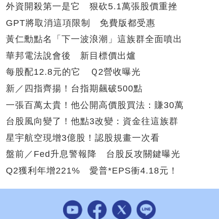
外資開殺第一是它 狠砍5.1萬張股價重挫
GPT將取消這項限制 免費版都受惠
黃仁勳點名「下一波浪潮」這族群全面噴出
華邦電法說會後 新目標價出爐
每股配12.8元的它 Ｑ2營收曝光
新／四指齊揚！台指期飆破500點
一張百萬太貴！他公開高價股買法：賺30萬
台股風向變了！他點3改變：資金往這族群
星宇航空現增3億股！認股規畫一次看
盤前／Fed升息警報降 台股反攻關鍵曝光
Q2獲利年增221% 愛普*EPS衝4.18元！