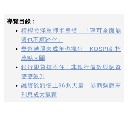
導覽目錄：
槓桿拉滿重押半導體 「寧可全面崩
潰也不願踏空」
棄幣轉股未成年也瘋狂 KOSPI劍指
萬點大關
銀行限貸擋不住！非銀行借款與融資
雙雙飆升
融資餘額衝上36兆天量 券商躺賺高
利息成大贏家