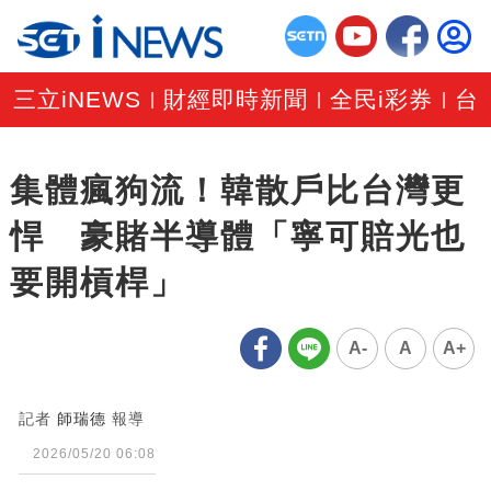
三立iNEWS
財經即時新聞
全民i彩券
台
|
|
|
集體瘋狗流！韓散戶比台灣更
悍 豪賭半導體「寧可賠光也
要開槓桿」
A-
A
A+
記者
師瑞德
報導
2026/05/20 06:08