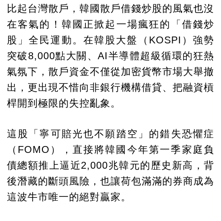
比起台灣散戶，韓國散戶借錢炒股的風氣也沒
在客氣的！韓國正掀起一場瘋狂的「借錢炒
股」全民運動。在韓股大盤（KOSPI）強勢
突破8,000點大關、AI半導體超級循環的狂熱
氣氛下，散戶資金不僅從加密貨幣市場大舉撤
出，更出現不惜向非銀行機構借貸、把融資槓
桿開到極限的失控亂象。
這股「寧可賠光也不願踏空」的錯失恐懼症
（FOMO），直接將韓國今年第一季家庭負
債總額推上逼近2,000兆韓元的歷史新高，背
後潛藏的斷頭風險，也讓荷包滿滿的券商成為
這波牛市唯一的絕對贏家。