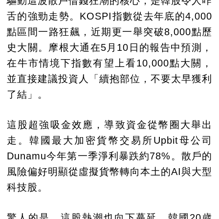
驅動這波散戶借錢狂潮的核心，是韓股令人咋
舌的強勁走勢。KOSPI指數從去年底的4,000
點區間一路狂飆，近期更一舉突破8,000點歷
史大關。摩根大通在5月10日的報告中預測，
在牛市情境下指數有望上看10,000點大關，
並直接建議投資人「續抱部位，不要太早獲利
了結」。
這股超強吸金效應，導致資金從幣圈大舉出
走。韓國最大加密貨幣交易所Upbit母公司
Dunamu今年第一季淨利暴跌約78%。散戶的
風險偏好明顯從虛擬貨幣轉向本土的AI與大型
科技股。
驚人的是，這股熱潮也向下蔓延，韓國20歲