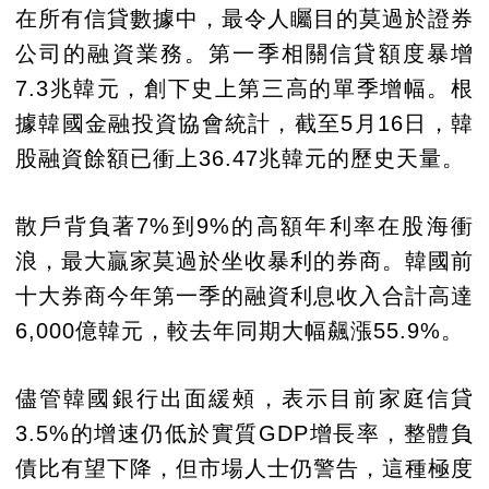
在所有信貸數據中，最令人矚目的莫過於證券
公司的融資業務。第一季相關信貸額度暴增
7.3兆韓元，創下史上第三高的單季增幅。根
據韓國金融投資協會統計，截至5月16日，韓
股融資餘額已衝上36.47兆韓元的歷史天量。
散戶背負著7%到9%的高額年利率在股海衝
浪，最大贏家莫過於坐收暴利的券商。韓國前
十大券商今年第一季的融資利息收入合計高達
6,000億韓元，較去年同期大幅飆漲55.9%。
儘管韓國銀行出面緩頰，表示目前家庭信貸
3.5%的增速仍低於實質GDP增長率，整體負
債比有望下降，但市場人士仍警告，這種極度