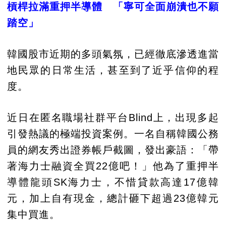
槓桿拉滿重押半導體 「寧可全面崩潰也不願
踏空」
韓國股市近期的多頭氣氛，已經徹底滲透進當
地民眾的日常生活，甚至到了近乎信仰的程
度。
近日在匿名職場社群平台Blind上，出現多起
引發熱議的極端投資案例。一名自稱韓國公務
員的網友秀出證券帳戶截圖，發出豪語：「帶
著海力士融資全買22億吧！」他為了重押半
導體龍頭SK海力士，不惜貸款高達17億韓
元，加上自有現金，總計砸下超過23億韓元
集中買進。