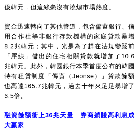
億韓元，但這絲毫沒有澆熄市場熱度。
資金迅速轉向了其他管道，包含儲蓄銀行、信
用合作社等非銀行存款機構的家庭貸款暴增
8.2兆韓元；其中，光是為了趕在法規變嚴前
「壓線」借出的住宅相關貸款就增加了10.6
兆韓元。此外，韓國銀行本季首度公布的韓國
特有租賃制度「傳貰（Jeonse）」貸款餘額
也高達165.7兆韓元，過去十年來足足暴增了
6.5倍。
融資餘額衝上36兆天量 券商躺賺高利息成
大贏家