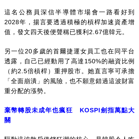
這名公務員深信半導體市場會一路看好到
2028年，揚言要透過積極的槓桿加速資產增
值，發文四天後便聲稱已獲利2.67億韓元。
另一位20多歲的首爾捷運女員工也在同平台
透露，自己已經動用了高達150%的融資比例
（約2.5倍槓桿）重押股市。她直言寧可承擔
「全面崩潰」的風險，也不願意錯過這波財富
重分配的漲勢。
棄幣轉股未成年也瘋狂 KOSPI劍指萬點大
關