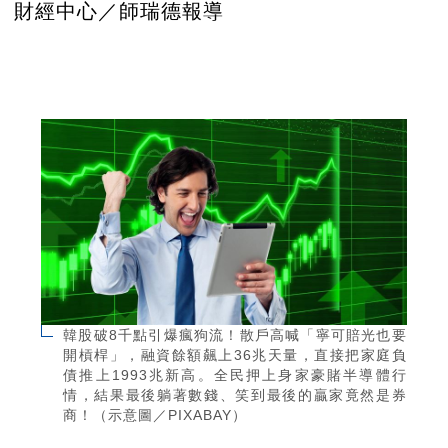
財經中心／師瑞德報導
韓股破8千點引爆瘋狗流！散戶高喊「寧可賠光也要
開槓桿」，融資餘額飆上36兆天量，直接把家庭負
債推上1993兆新高。全民押上身家豪賭半導體行
情，結果最後躺著數錢、笑到最後的贏家竟然是券
商！（示意圖／PIXABAY）