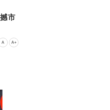
撼市
A
A+