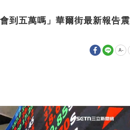
會到五萬嗎」華爾街最新報告震
A-