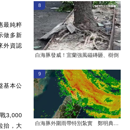
8
惠最純粹
示做多新
來外資認
白海豚發威！宜蘭強風磁磚砸、樹倒
9
盤基本公
3,000
白海豚外圍雨帶特別紮實 鄭明典：別出門
拉抬，大