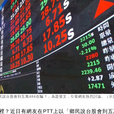
民說台股會到五萬484在騙？」為題發文，引發網友熱烈討論。（示
？近日有網友在PTT上以「鄉民說台股會到五萬