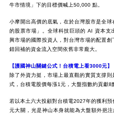
牛市情境」下的目標價喊上50,000 點。
小摩開出高價的底氣，在於台灣股市是全球
的股票市場」。全球科技巨頭的 AI 資本
興市場的國際投資人，對台灣市場的配置創
錯回補的資金流入空間依舊非常龐大。
【護國神山關鍵公式！台積電上看3000元】
除了外資力挺，市場上最直觀的實質支撐則
式，台積電股價每漲1元，大盤指數約貢獻8
若以本土六大投顧對台積電2027年的獲利預估
元大關，光是神山本身就能為大盤額外挹注約