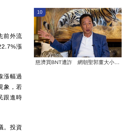
10
先前外流
.7%漲
慈濟買BNT遭詐 網朝聖郭董大小姐貼文
線漲幅過
現象，若
民跟進時
議。投資