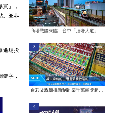
爆買」，
點」並非
商場戰國來臨 台中「頂奢大道」逐漸成形
3
舉進場投
關鍵字，
台彩父親節推新刮刮樂千萬頭獎超「爸」氣
4