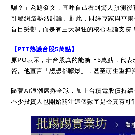
騙？」為題發文，直呼自己看到驚人預測後
引發網路熱烈討論。對此，財經專家與華爾
盲目樂觀，而是有三大超狂的核心理論支撐
【PTT熱議台股5萬點】
原PO表示，若台股真的能衝上5萬點，代
資。他直言「想想都噱爆」，甚至萌生重押
隨著AI浪潮席捲全球，加上台積電股價持
不少投資人也開始關注這個數字是否真有可