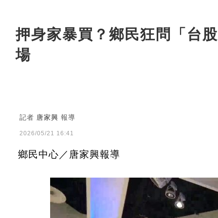
押身家暴買？鄉民狂問「台股
場
記者
唐家興
報導
2026/05/21 16:41
鄉民中心／唐家興報導