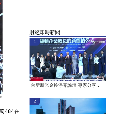
財經即時新聞
1
台新新光金控淨零論壇 專家分享永續治理
意
2
484在