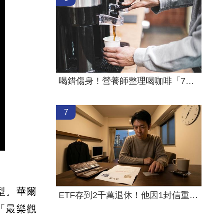
喝錯傷身！營養師整理喝咖啡「7大守則」
7
型。華爾
ETF存到2千萬退休！他因1封信重回職場
「最樂觀