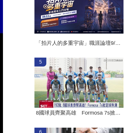
「拍片人的多重宇宙」職涯論壇9/12登場！
5
8國球員齊聚高雄 Formosa 7s掀足球熱潮
6