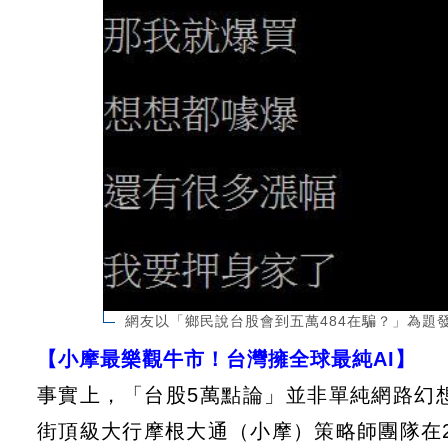
網友以「鄉民說台股會到五萬484在騙？」為題
【小摩最樂觀牛市！台灣擁全球最純AI】
事實上，「台股5萬點論」並非單純網路幻
街頂級大行摩根大通（小摩）策略師團隊在2