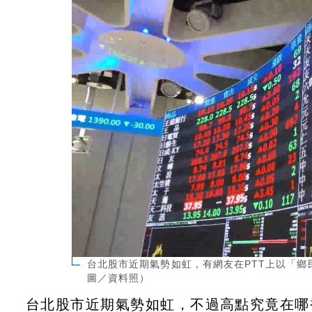
台北股市近期氣勢如虹，有網友在PTT上以「鄉
圖／資料照）
台北股市近期氣勢如虹，不過高點究竟在哪裡