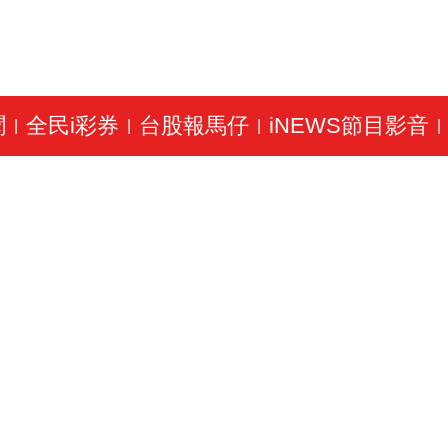
聞
全民i彩券
台股報馬仔
iNEWS節目影音
|
|
|