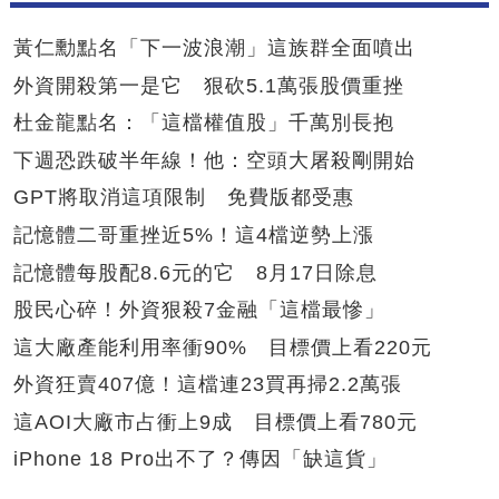
黃仁勳點名「下一波浪潮」這族群全面噴出
外資開殺第一是它 狠砍5.1萬張股價重挫
杜金龍點名：「這檔權值股」千萬別長抱
下週恐跌破半年線！他：空頭大屠殺剛開始
GPT將取消這項限制 免費版都受惠
記憶體二哥重挫近5%！這4檔逆勢上漲
記憶體每股配8.6元的它 8月17日除息
股民心碎！外資狠殺7金融「這檔最慘」
這大廠產能利用率衝90% 目標價上看220元
外資狂賣407億！這檔連23買再掃2.2萬張
這AOI大廠市占衝上9成 目標價上看780元
iPhone 18 Pro出不了？傳因「缺這貨」