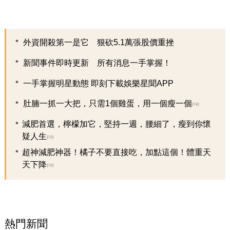
外資開殺第一是它 狠砍5.1萬張股價重挫
新聞事件即時更新 所有消息一手掌握！
一手掌握明星動態 即刻下載娛樂星聞APP
肚腩一抓一大把，只需1個雞蛋，用一個瘦一個
PR
減肥首選，檸檬加它，堅持一週，腰細了，瘦到你懷
疑人生
PR
超神減肥神器！橘子不要直接吃，加點這個！體重天
天下降
PR
熱門新聞