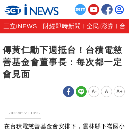
三立iNEWS
財經即時新聞
全民i彩券
台
|
|
|
傳黃仁勳下週抵台！台積電慈
善基金會董事長：每次都一定
會見面
A-
A
A+
2026/05/21 18:32
在台積電慈善基金會安排下，雲林縣下崙國小