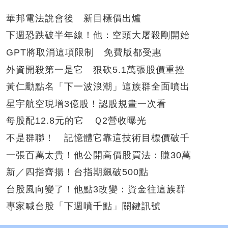
華邦電法說會後 新目標價出爐
下週恐跌破半年線！他：空頭大屠殺剛開始
GPT將取消這項限制 免費版都受惠
外資開殺第一是它 狠砍5.1萬張股價重挫
黃仁勳點名「下一波浪潮」這族群全面噴出
星宇航空現增3億股！認股規畫一次看
每股配12.8元的它 Ｑ2營收曝光
不是群聯！ 記憶體它靠這技術目標價破千
一張百萬太貴！他公開高價股買法：賺30萬
新／四指齊揚！台指期飆破500點
台股風向變了！他點3改變：資金往這族群
專家喊台股「下週噴千點」關鍵訊號