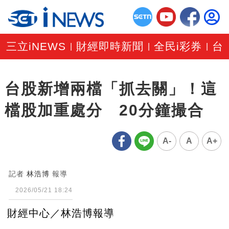
三立iNEWS
財經即時新聞
全民i彩券
台
|
|
|
台股新增兩檔「抓去關」！這
檔股加重處分 20分鐘撮合
A-
A
A+
記者
林浩博
報導
2026/05/21 18:24
財經中心／林浩博報導