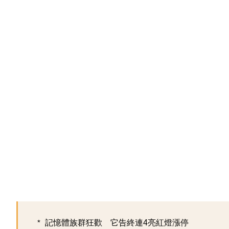
記憶體族群狂歡 它告終連4亮紅燈漲停