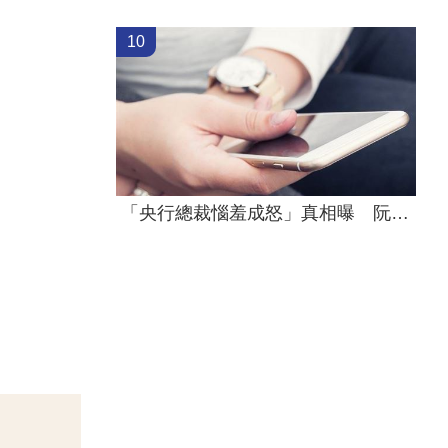
10
「央行總裁惱羞成怒」真相曝 阮慕驊怒轟