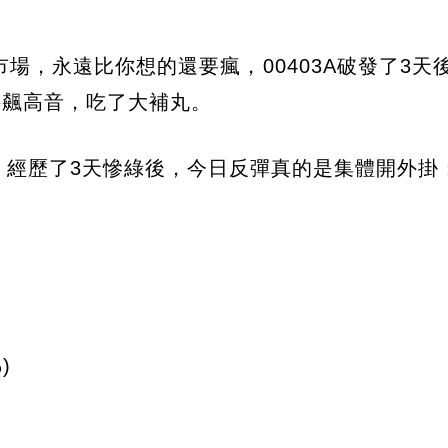
，永遠比你想的還要瘋，00403A破發了3天後
是直接飆高音，吃了大補丸。
，經歷了3天慘綠後，今日反彈真的是集體開外掛
)