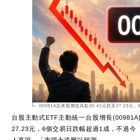
00981A近來股價從高點30.43元跌至27.23
台股主動式ETF主動統一台股增長(00981A
27.23元，6個交易日跌幅超過1成，不過今