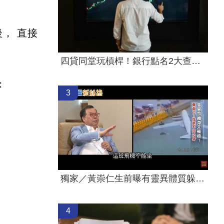
， 直接
四貸同堂玩槓桿！銀行點名2大查核死角
：
3
獨家／黃崇仁生前曝有靈異體質躲班機墜海
4