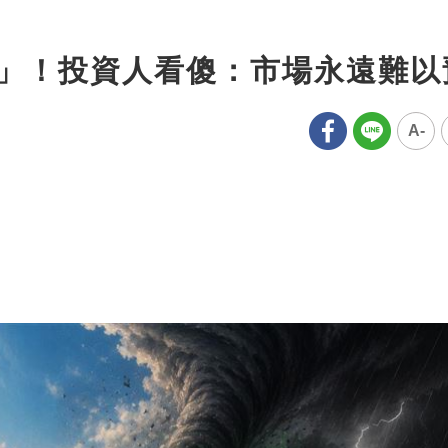
6%」！投資人看傻：市場永遠難
A-