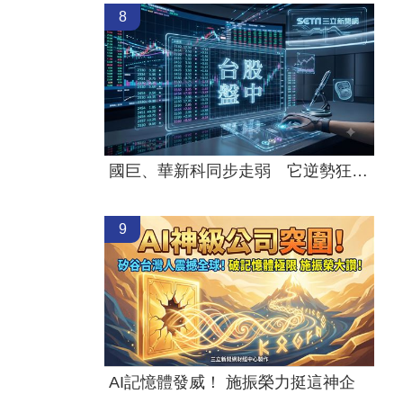
8
國巨、華新科同步走弱 它逆勢狂飆5%
9
AI記憶體發威！ 施振榮力挺這神企