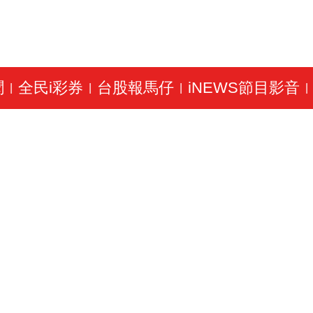
聞
全民i彩券
台股報馬仔
iNEWS節目影音
|
|
|