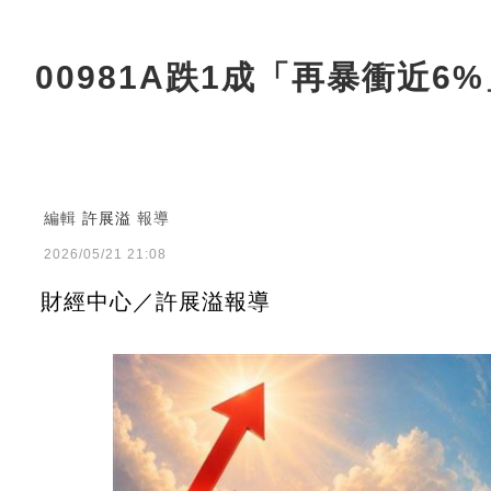
00981A跌1成「再暴衝近
編輯
許展溢
報導
2026/05/21 21:08
財經中心／許展溢報導