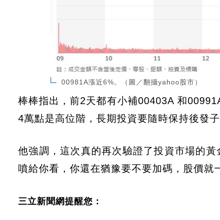
00981A漲近6%。（圖／翻攝yahoo股市）
棒棒指出，前2天都有小補00403A 和009
4萬點是高位階，長期投資要隨時保持後發
他強調，這次真的再次驗證了投資市場的黃
噴給你看，你還在猶豫要不要加碼，股價就
三立新聞網提醒您：