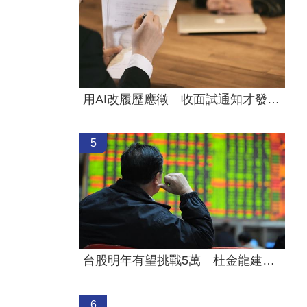
用AI改履歷應徵 收面試通知才發現被誇大
5
台股明年有望挑戰5萬 杜金龍建議配置ETF
6