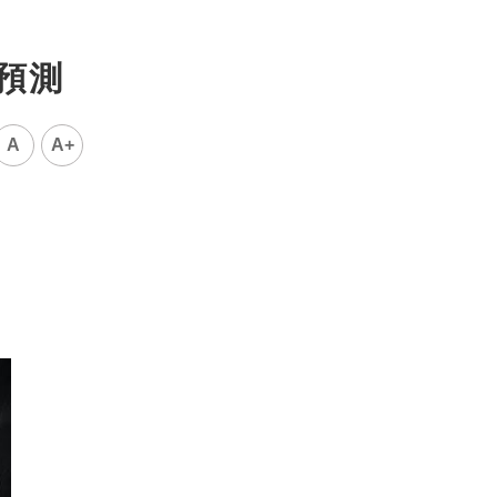
以預測
A
A+