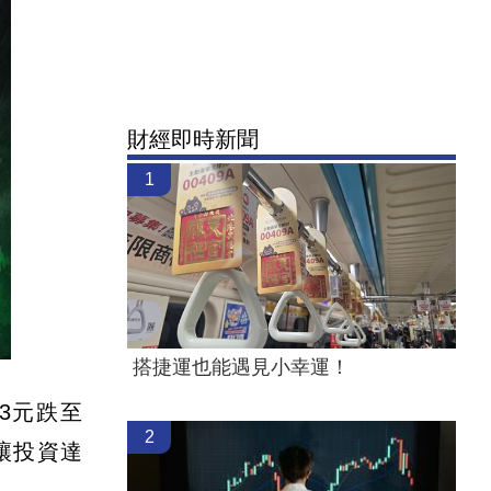
財經即時新聞
1
搭捷運也能遇見小幸運！
43元跌至
2
，讓投資達