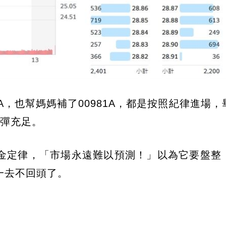
91A，也幫媽媽補了00981A，都是按照紀律進場
子彈充足。
金定律，「市場永遠難以預測！」以為它要盤整
一去不回頭了。