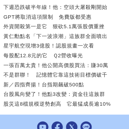
下週恐跌破半年線！他：空頭大屠殺剛開始
GPT將取消這項限制 免費版都受惠
外資開殺第一是它 狠砍5.1萬張股價重挫
黃仁勳點名「下一波浪潮」這族群全面噴出
星宇航空現增3億股！認股規畫一次看
每股配12.8元的它 Ｑ2營收曝光
一張百萬太貴！他公開高價股買法：賺30萬
不是群聯！ 記憶體它靠這技術目標價破千
新／四指齊揚！台指期飆破500點
台股風向變了！他點3改變：資金往這族群
股災這8檔規模逆勢創高 它最猛成長逾10%