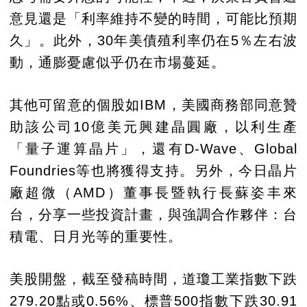
意見還是「利率維持不變的時間，可能比預期
久」。此外，30年美債殖利率仍在5％左右波
動，通膨憂慮似乎仍在市場蔓延。
其他可留意的個股如IBM，美國商務部同意贊
助該公司10億美元興建晶圓廠，以利生產
「量子運算晶片」，還有D-Wave、Global
Foundries等也將獲得支持。另外，今日晶片
廠超微（AMD）董事長暨執行長蘇姿丰來
台，分享一些投資計畫，與強調合作夥伴：台
積電、日月光等的重要性。
美股開盤，截至發稿時間，道瓊工業指數下跌
279.20點或0.56%、標普500指數下跌30.91