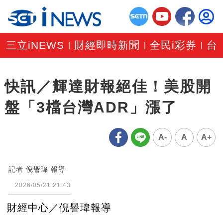
三立iNEWS
財經即時新聞
全民i彩券
台
|
|
|
快訊／輝達財報絕佳！美股開
盤「3檔台灣ADR」漲了
A-
A
A+
記者
倪譽瑋
報導
2026/05/21 21:43
財經中心／倪譽瑋報導