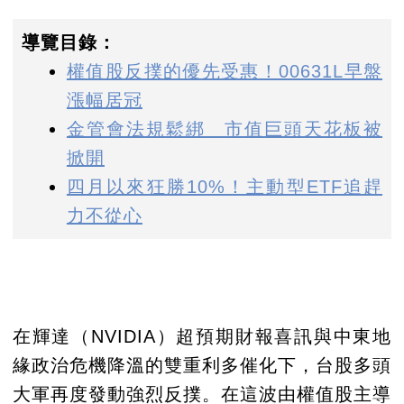
導覽目錄：
權值股反撲的優先受惠！00631L早盤
漲幅居冠
金管會法規鬆綁 市值巨頭天花板被
掀開
四月以來狂勝10%！主動型ETF追趕
力不從心
在輝達（NVIDIA）超預期財報喜訊與中東地
緣政治危機降溫的雙重利多催化下，台股多頭
大軍再度發動強烈反撲。在這波由權值股主導