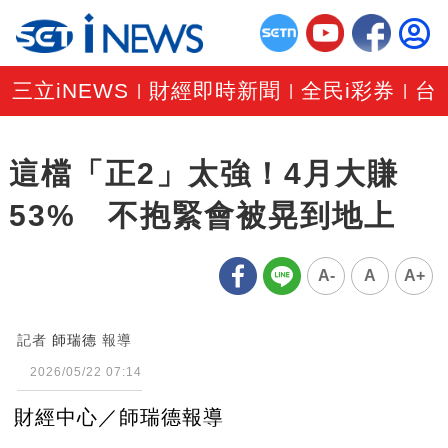
三立iNEWS
財經即時新聞
全民i彩券
台
|
|
|
這檔「正2」太強！4月大賺
53% 不抱緊會被晃到地上
A-
A
A+
記者
師瑞德
報導
2026/05/22 07:14
財經中心／師瑞德報導