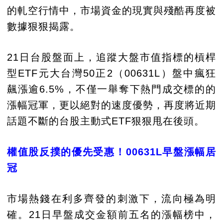
的軋空行情中，市場資金的現實與殘酷再度被
數據狠狠揭露。
21日台股盤面上，追蹤大盤市值指標的槓桿
型ETF元大台灣50正2（00631L）盤中瘋狂
飆漲逾6.5%，不僅一舉奪下熱門成交標的的
漲幅冠軍，更以絕對的速度優勢，再度將近期
話題不斷的台股主動式ETF狠狠甩在後頭。
權值股反撲的優先受惠！00631L早盤漲幅居
冠
市場熱錢在利多齊發的刺激下，流向極為明
確。21日早盤成交金額前五名的漲幅榜中，