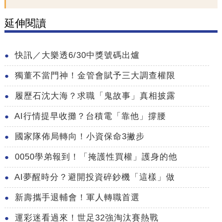
延伸閱讀
快訊／大樂透6/30中獎號碼出爐
獨董不當門神！金管會賦予三大調查權限
履歷石沈大海？求職「鬼故事」真相披露
AI行情提早收攤？台積電「靠他」撐腰
國家隊佈局轉向！小資保命3撇步
0050學弟報到！「掩護性買權」護身的他
AI夢醒時分？避開投資碎鈔機「這樣」做
新壽攜手退輔會！軍人轉職首選
運彩迷看過來！世足32強淘汰賽熱戰