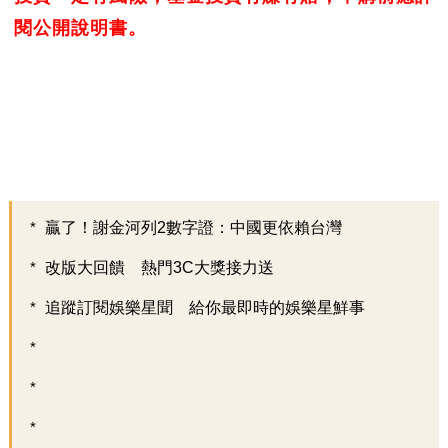
閱公開說明書。
贏了！謝金河列2數字證：中國更依賴台灣
改版大回饋 熱門3C大獎接力送
追蹤訂閱娛樂星聞 給你最即時的娛樂星鮮事