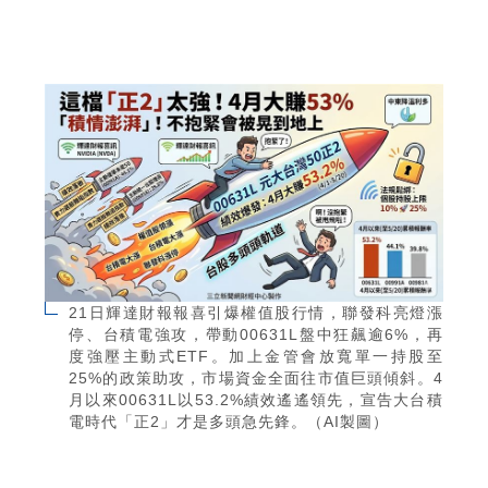
21日輝達財報報喜引爆權值股行情，聯發科亮燈漲
停、台積電強攻，帶動00631L盤中狂飆逾6%，再
度強壓主動式ETF。加上金管會放寬單一持股至
25%的政策助攻，市場資金全面往市值巨頭傾斜。4
月以來00631L以53.2%績效遙遙領先，宣告大台積
電時代「正2」才是多頭急先鋒。（AI製圖）