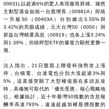
00631L以超過6%的驚人表現傲視群雄。雖然
主動型基金如統一台股增長（00981A）與統
一升級50（00403A）分別繳出5.55%與
3.42%的亮眼成績，元大台灣50（0050）與
群益台灣精選高息（00919）也各上漲3.24%
與1.39%，但槓桿型ETF的爆發力顯然更勝一
籌。
法人指出，21日盤面上聯發科強勢攻上漲
停，台積電、台達電也分別大漲超過3%與
5%，這直接突顯了大型權值股在多頭反攻
時，具備無可取代的「優先受惠」核心戰略地
位。根據統計，近十年臺灣50指數的含息報
酬率高達793%，遠遠超越加權股價指數的