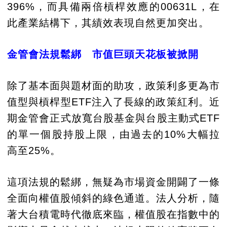
396%，而具備兩倍槓桿效應的00631L，在
此產業結構下，其績效表現自然更加突出。
金管會法規鬆綁 市值巨頭天花板被掀開
除了基本面與題材面的助攻，政策利多更為市
值型與槓桿型ETF注入了長線的政策紅利。近
期金管會正式放寬台股基金與台股主動式ETF
的單一個股持股上限，由過去的10%大幅拉
高至25%。
這項法規的鬆綁，無疑為市場資金開闢了一條
全面向權值股傾斜的綠色通道。法人分析，隨
著大台積電時代徹底來臨，權值股在指數中的