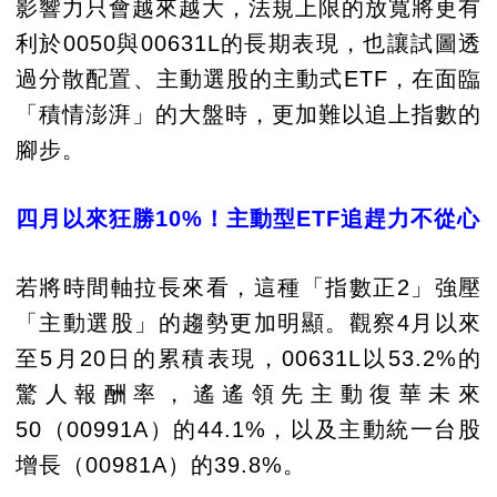
影響力只會越來越大，法規上限的放寬將更有
利於0050與00631L的長期表現，也讓試圖透
過分散配置、主動選股的主動式ETF，在面臨
「積情澎湃」的大盤時，更加難以追上指數的
腳步。
四月以來狂勝10%！主動型ETF追趕力不從心
若將時間軸拉長來看，這種「指數正2」強壓
「主動選股」的趨勢更加明顯。觀察4月以來
至5月20日的累積表現，00631L以53.2%的
驚人報酬率，遙遙領先主動復華未來
50（00991A）的44.1%，以及主動統一台股
增長（00981A）的39.8%。