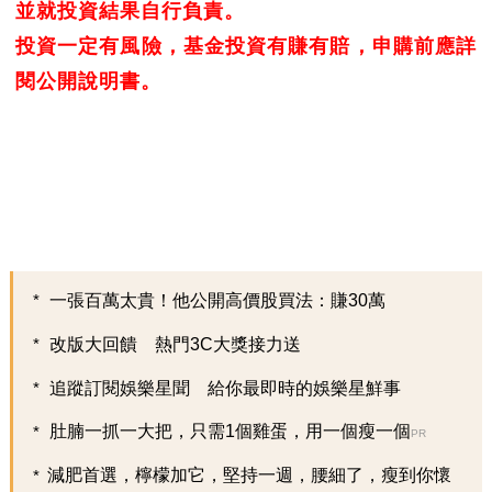
並就投資結果自行負責。
投資一定有風險，基金投資有賺有賠，申購前應詳
閱公開說明書。
一張百萬太貴！他公開高價股買法：賺30萬
改版大回饋 熱門3C大獎接力送
追蹤訂閱娛樂星聞 給你最即時的娛樂星鮮事
肚腩一抓一大把，只需1個雞蛋，用一個瘦一個
PR
減肥首選，檸檬加它，堅持一週，腰細了，瘦到你懷