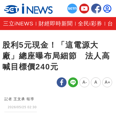
三立iNEWS
財經即時新聞
全民i彩券
台
|
|
|
股利5元現金！「這電源大
廠」總座曝布局細節 法人高
喊目標價240元
A-
A
A+
記者
王文承
報導
2026/05/25 02:30