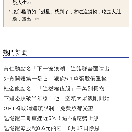
疑人生
PR
腹部脂肪的「剋星」找到了，常吃這幾物，吃走大肚
囊，瘦出...
PR
熱門新聞
黃仁勳點名「下一波浪潮」這族群全面噴出
外資開殺第一是它 狠砍5.1萬張股價重挫
杜金龍點名：「這檔權值股」千萬別長抱
下週恐跌破半年線！他：空頭大屠殺剛開始
GPT將取消這項限制 免費版都受惠
記憶體二哥重挫近5%！這4檔逆勢上漲
記憶體每股配8.6元的它 8月17日除息