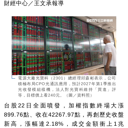
財經中心／王文承報導
電源大廠光寶科（2301）總經理邱森彬表示，公司
積極布局CPO光通訊應用，預計2027年第1季推出
光收發模組樣機，法人對光寶科維持「買進」評
等，目標價上看240元。（圖／資料照）
台股22日全面噴發，加權指數終場大漲
899.76點、收在42267.97點，再創歷史收盤
新高，漲幅達2.18%，成交金額衝上1兆