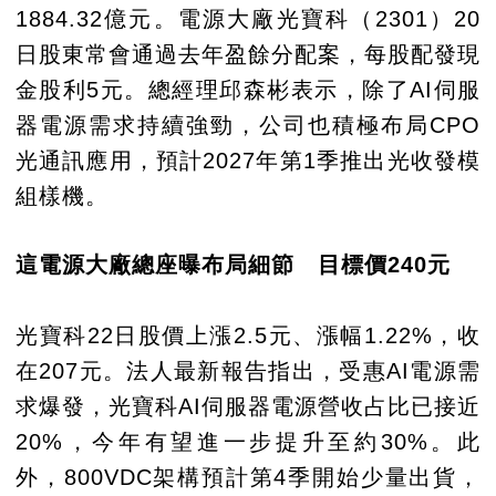
1884.32億元。電源大廠光寶科（2301）20
日股東常會通過去年盈餘分配案，每股配發現
金股利5元。總經理邱森彬表示，除了AI伺服
器電源需求持續強勁，公司也積極布局CPO
光通訊應用，預計2027年第1季推出光收發模
組樣機。
這電源大廠總座曝布局細節 目標價240元
光寶科22日股價上漲2.5元、漲幅1.22%，收
在207元。法人最新報告指出，受惠AI電源需
求爆發，光寶科AI伺服器電源營收占比已接近
20%，今年有望進一步提升至約30%。此
外，800VDC架構預計第4季開始少量出貨，