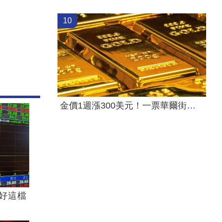
10
金價1週漲300美元！一票華爾街分析師看多
好這檔