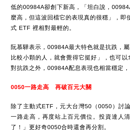
低的00984A卻創下新高，「坦白說，00
麼高，但這波回檔它的表現真的很穩」，即使
式 ETF 裡相對最輕的。
阮慕驊表示，00984A最大特色就是抗跌
比較小顆的人，就會覺得它挺好」，也可以
對抗跌之外，00984A配息表現也相當穩
0050一路走高 再破百元大關
除了主動式ETF，元大台灣50（0050）
一路走高，再度站上百元價位。投資達人清流君
了！」更好奇0050合時還會再分割。