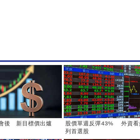
會後 新目標價出爐
股價單週反彈43% 外資看
列首選股