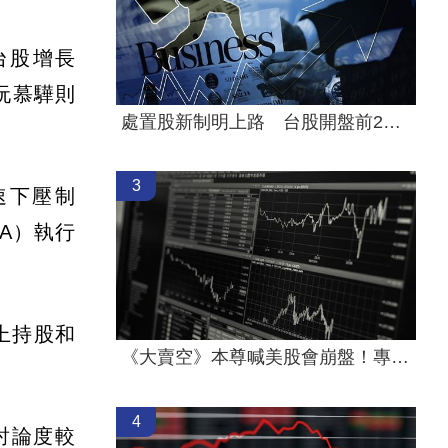
台股增長
家阮慕驊則
處置股新制明上路 台股開盤前2風險
3
速下壓制
IA）執行
上持股和
《大賣空》本尊喊美股會崩盤！專家狠酸了
4
，討論度較