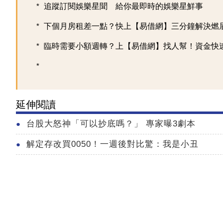
追蹤訂閱娛樂星聞 給你最即時的娛樂星鮮事
下個月房租差一點？快上【易借網】三分鐘解決燃
臨時需要小額週轉？上【易借網】找人幫！資金快
延伸閱讀
台股大怒神「可以抄底嗎？」 專家曝3劇本
解定存改買0050！一週後對比驚：我是小丑