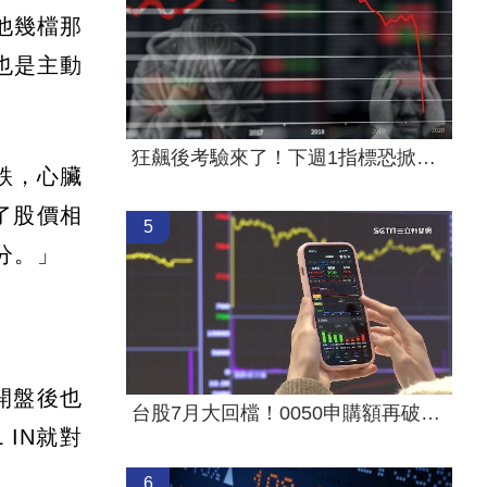
其他幾檔那
也是主動
狂飆後考驗來了！下週1指標恐掀美股暴動
跌，心臟
了股價相
5
分。」
開盤後也
台股7月大回檔！0050申購額再破紀錄
IN就對
6