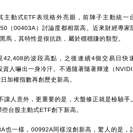
其主動式ETF表現格外亮眼，前陣子主動統一
級50（00403A）討論度都相當高。近來財經專
實是黑馬，其特性是很抗跌，屬於穩穩賺的類型。
42,408的波段高點，之後連續4個交易日快
許多投資人嚇出一身冷汗。不過隨著隨著輝達（NVID
2日加權指數再創歷史新高。
高不讓人意外，更重要的是，大盤修正就是檢驗手
哪些台股主動式ETF創下新高。
03A也一樣，00992A同樣沒創新高，驚人的是