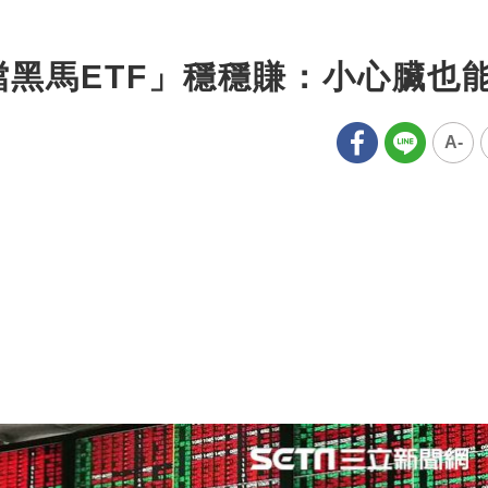
1檔黑馬ETF」穩穩賺：小心臟也
A-