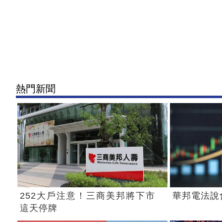
熱門新聞
252大戶注意！三商美邦將下市
華邦電法說
這天停牌