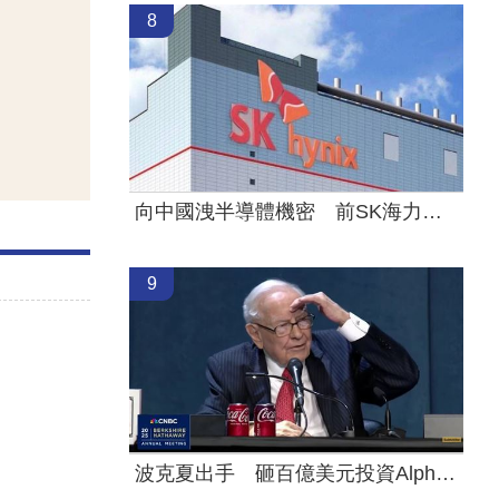
8
向中國洩半導體機密 前SK海力士員工慘了
9
波克夏出手 砸百億美元投資Alphabet