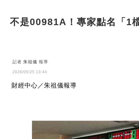
不是00981A！專家點名「
記者
朱祖儀
報導
2026/05/25 13:44
財經中心／朱祖儀報導