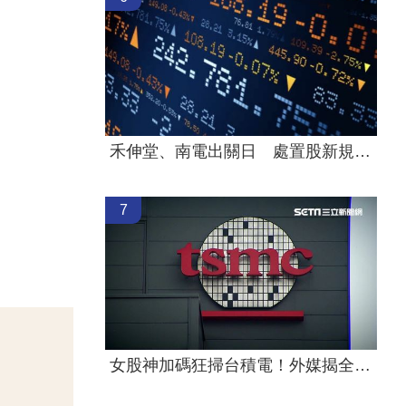
禾伸堂、南電出關日 處置股新規風險曝
7
女股神加碼狂掃台積電！外媒揭全因這巨頭