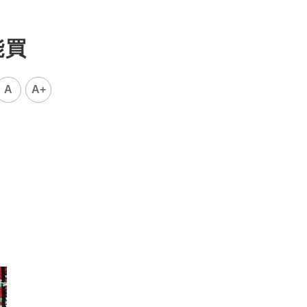
能買
A
A+