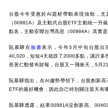
台股今年受惠於AI題材帶動表現強勁，尤
（00981A）及主動式台股ETF主動統一升
點名，主動安聯台灣高息（00984A）其
阮慕驊在
臉書
表示，今年5月中旬台股出現
40,020，短短4天就跌了2000多點，讓
長黃仁勳發布財報，台股又一飛衝天，5月2
阮慕驊指出，在AI趨勢帶領下，台股創新
ETF的最好機會，因此自己特別關注當天有
阮慕驊透露，結果00981A沒創新高、004