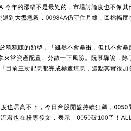
984A 今年的漲幅不是最兇的，市場討論度也不像
遇到大盤急殺，00984A仍守住月線，回檔幅度
，屬於穩穩賺的類型，「雖然不會暴衝，但也不會暴
拿來當資產配置、分散一下風險。阮慕驊說，除
定，「目前三次配息都完成極速填息，這點其實很加
討論度也居高不下，今日台股開盤持續狂飆，0050
也在粉專發文，表示「0050破100了！ALL 