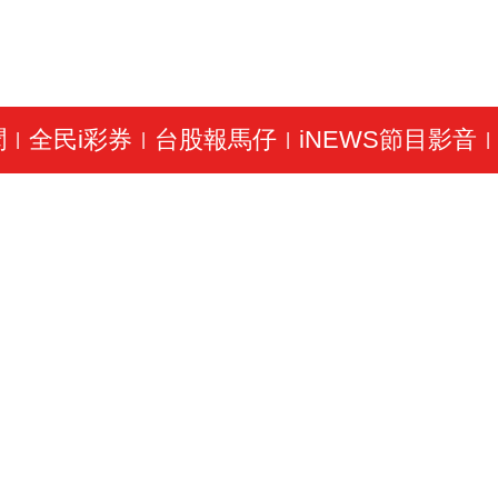
聞
全民i彩券
台股報馬仔
iNEWS節目影音
|
|
|