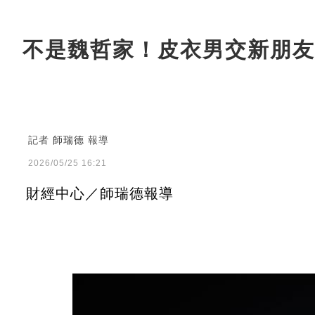
不是魏哲家！皮衣男交新朋友
記者
師瑞德
報導
2026/05/25 16:21
財經中心／師瑞德報導