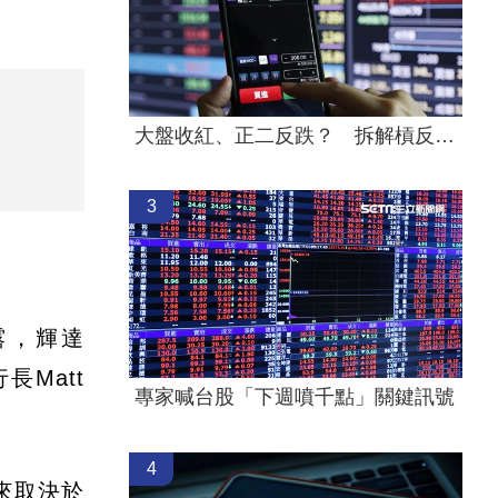
大盤收紅、正二反跌？ 拆解槓反ETF秒懂
3
露，輝達
長Matt
專家喊台股「下週噴千點」關鍵訊號
4
來取決於