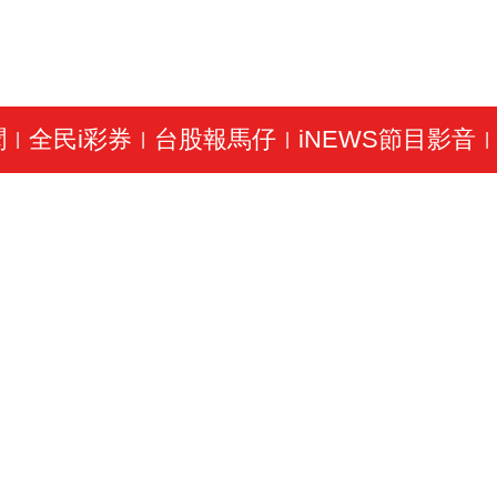
聞
全民i彩券
台股報馬仔
iNEWS節目影音
|
|
|