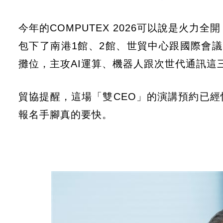
今年的COMPUTEX 2026可以說是火力全開
包下了南港1館、2館、世貿中心跟國際會議中
攤位，主攻AI運算、機器人跟次世代通訊這
貿協提醒，這場「雙CEO」的演講預約已
報名手腳真的要快。