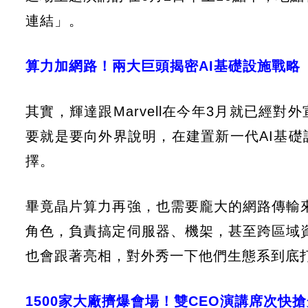
連結」。
算力加網路！兩大巨頭揭密AI基礎設施戰略
其實，輝達跟Marvell在今年3月就已經
要就是要向外界說明，在建置新一代AI基
擇。
畢竟晶片算力再強，也需要龐大的網路傳輸來撐
角色，負責搞定伺服器、機架，甚至跨區域資料
也會跟著亮相，對外秀一下他們生態系到底
1500家大廠擠爆會場！雙CEO演講席次快