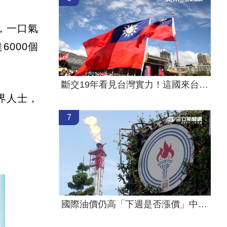
日，一口氣
000個
斷交19年看見台灣實力！這國來台尋找商機
界人士，
7
國際油價仍高「下週是否漲價」中油公布了