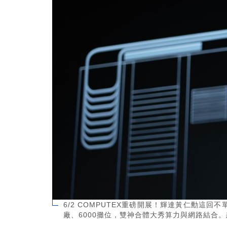
6/2 COMPUTEX重磅開展！輝達黃仁勳這回不
廠、6000攤位，雙神合體大秀算力與網路結合