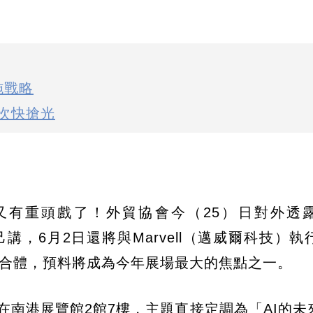
施戰略
席次快搶光
）又有重頭戲了！外貿協會今（25）日對外透
講，6月2日還將與Marvell（邁威爾科技）執行
覽館合體，預料將成為今年展場最大的焦點之一。
在南港展覽館2館7樓，主題直接定調為「AI的未