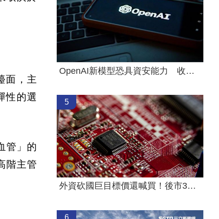
OpenAI新模型恐具資安能力 收緊研發管控
檯面，主
彈性的選
5
血管」的
高階主管
外資砍國巨目標價還喊買！後市3指標曝
6