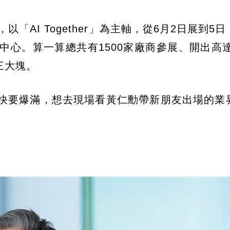
，以「AI Together」為主軸，從6月2日展到5
心。算一算總共有1500家廠商參展、開出高達6
三大塊。
經快要爆滿，想去現場看黃仁勳帶新朋友出場的業