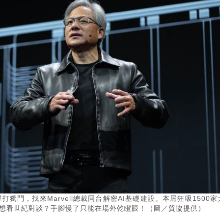
單打獨鬥，找來Marvell總裁同台解密AI基礎建設。本屆狂吸1500家
。想看世紀對談？手腳慢了只能在場外乾瞪眼！（圖／貿協提供）