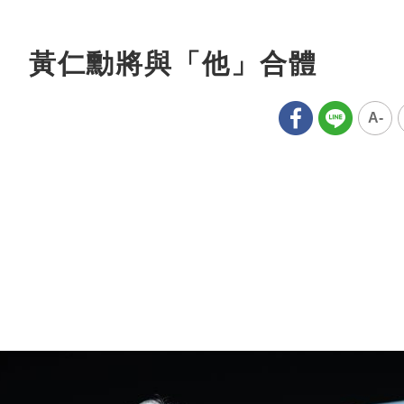
 黃仁勳將與「他」合體
A-