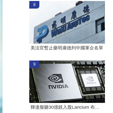
8
美法官暫止藥明康德列中國軍企名單
9
輝達擬砸30億鎂入股Lancium 布局電力設施