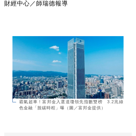
財經中心／師瑞德報導
霸氣超車！富邦金入選道瓊領先指數雙榜 3.2兆綠
色金融「脫碳時程」曝（圖／富邦金提供）