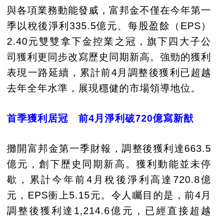
與各項業務動能發威，富邦金不僅在今年第一
季以稅後淨利335.5億元、每股盈餘（EPS）
2.40元雙雙拿下金控業之冠，旗下四大子公
司獲利更同步改寫歷史同期新高。強勁的獲利
表現一路延續，累計前4月調整後獲利已超越
去年全年水準，展現穩健的市場領導地位。
首季獲利居冠 前4月淨利破720億寫新猷
攤開富邦金第一季財報，調整後獲利達663.5
億元，創下歷史同期新高。獲利動能並未停
歇，累計今年前4月稅後淨利高達720.8億
元，EPS衝上5.15元。令人矚目的是，前4月
調整後獲利達1,214.6億元，已經直接超越