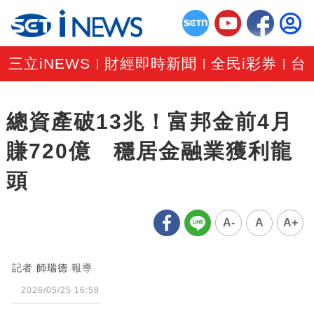
三立iNEWS
財經即時新聞
全民i彩券
台
|
|
|
總資產破13兆！富邦金前4月
賺720億 穩居金融業獲利龍
頭
A-
A
A+
記者
師瑞德
報導
2026/05/25 16:58