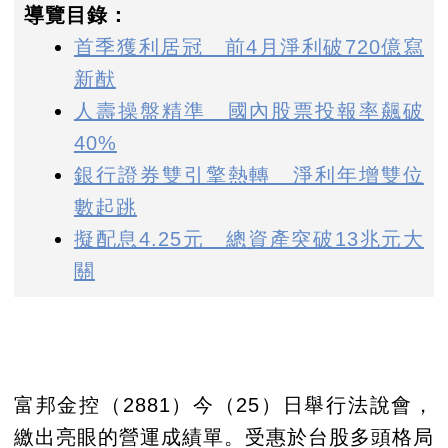
導覽目錄：
首季獲利居冠 前4月淨利破720億寫
新猷
人壽操盤精準 國內股票投報率飆破
40%
銀行證券雙引擎熱轉 淨利年增雙位
數起跳
擬配息4.25元 總資產突破13兆元大
關
富邦金控（2881）今（25）日舉行法說會，
繳出亮眼的營運成績單。受惠於台股多頭格局