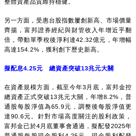
整體資產品質維持穩健。
另一方面，受惠台股指數屢創新高、市場價量
齊揚，富邦證券經紀與財管收入年增近乎翻
倍，帶動單季稅後淨利達42.32億元，年增幅
高達154.2%，獲利創下歷史新高。
擬配息4.25元 總資產突破13兆元大關
在資產規模方面，截至今年3月底，富邦金控
總資產正式突破13兆元大關，年增8.2%，普
通股每股淨值為65.9元，調整後每股淨值更
達90.6元。針對市場高度關注的股利政策，
富邦金已於4月底董事會通過，擬配發2025年
普通股每股現金股利4.25元，現金股利配發