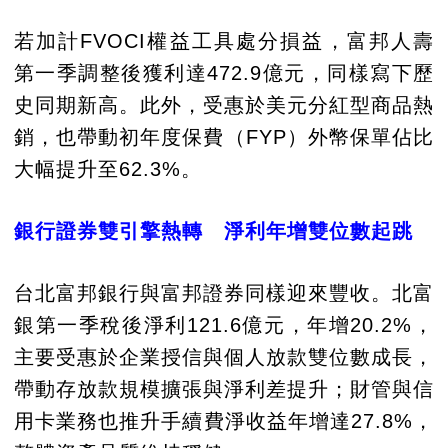
若加計FVOCI權益工具處分損益，富邦人壽
第一季調整後獲利達472.9億元，同樣寫下歷
史同期新高。此外，受惠於美元分紅型商品熱
銷，也帶動初年度保費（FYP）外幣保單佔比
大幅提升至62.3%。
銀行證券雙引擎熱轉 淨利年增雙位數起跳
台北富邦銀行與富邦證券同樣迎來豐收。北富
銀第一季稅後淨利121.6億元，年增20.2%，
主要受惠於企業授信與個人放款雙位數成長，
帶動存放款規模擴張與淨利差提升；財管與信
用卡業務也推升手續費淨收益年增達27.8%，