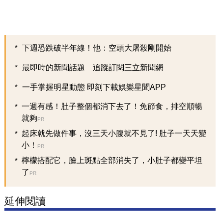
下週恐跌破半年線！他：空頭大屠殺剛開始
最即時的新聞話題 追蹤訂閱三立新聞網
一手掌握明星動態 即刻下載娛樂星聞APP
一週有感！肚子整個都消下去了！免節食，排空順暢
就夠
PR
起床就先做件事，沒三天小腹就不見了! 肚子一天天變
小！
PR
檸檬搭配它，臉上斑點全部消失了，小肚子都變平坦
了
PR
延伸閱讀