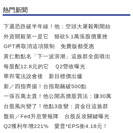
熱門新聞
下週恐跌破半年線！他：空頭大屠殺剛開始
外資開殺第一是它 狠砍5.1萬張股價重挫
GPT將取消這項限制 免費版都受惠
黃仁勳點名「下一波浪潮」這族群全面噴出
每股配12.8元的它 Ｑ2營收曝光
華邦電法說會後 新目標價出爐
新／四指齊揚！台指期飆破500點
一張百萬太貴！他公開高價股買法：賺30萬
台股風向變了！他點3改變：資金往這族群
盤前／Fed升息警報降 台股反攻關鍵曝光
Q2獲利年增221% 愛普*EPS衝4.18元！