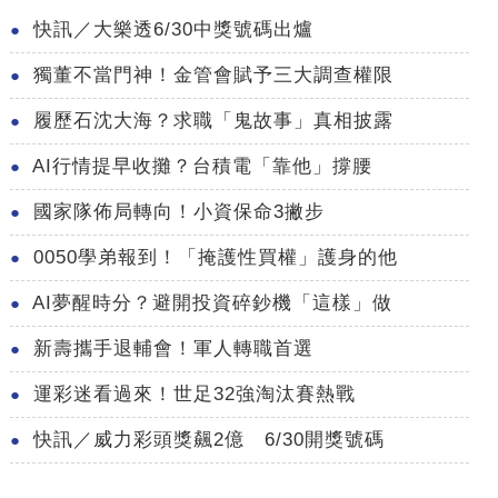
快訊／大樂透6/30中獎號碼出爐
獨董不當門神！金管會賦予三大調查權限
履歷石沈大海？求職「鬼故事」真相披露
AI行情提早收攤？台積電「靠他」撐腰
國家隊佈局轉向！小資保命3撇步
0050學弟報到！「掩護性買權」護身的他
AI夢醒時分？避開投資碎鈔機「這樣」做
新壽攜手退輔會！軍人轉職首選
運彩迷看過來！世足32強淘汰賽熱戰
快訊／威力彩頭獎飆2億 6/30開獎號碼