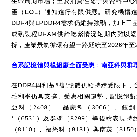
生命周期市場；至於消費性電子與資料中心使用
產（EOL）通知進行有限供應。研究機構
DDR4與LPDDR4需求仍維持強勁，加上
成熟製程DRAM供給吃緊情況短期內難以
撐，產業景氣循環有望一路延續至2026年至2
台系記憶體與模組廠全面受惠：南亞科與群
在DDR4與利基型記憶體供給持續受限下
毛利率仍具支撐。受惠相關趨勢，記憶體製造
亞科（2408）、晶豪科（3006）、鈺創
*（6531）及群聯（8299）等後續表現
（8110）、福懋科（8131）與南茂（8