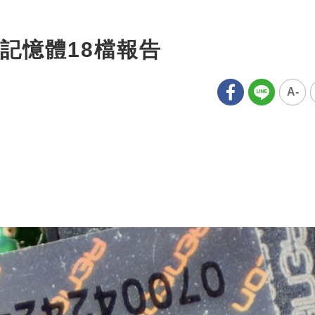
記憶體18檔報告
A-