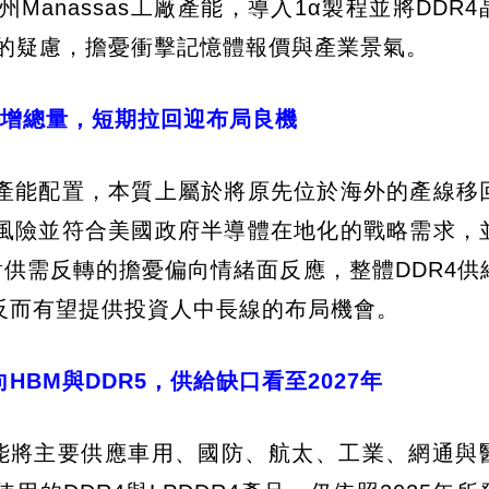
州Manassas工廠產能，導入1α製程並將DDR
轉的疑慮，擔憂衝擊記憶體報價與產業景氣。
不增總量，短期拉回迎布局良機
產能配置，本質上屬於將原先位於海外的產線移
風險並符合美國政府半導體在地化的戰略需求，
對供需反轉的擔憂偏向情緒面反應，整體DDR4供
反而有望提供投資人中長線的布局機會。
BM與DDR5，供給缺口看至2027年
的產能將主要供應車用、國防、航太、工業、網通與