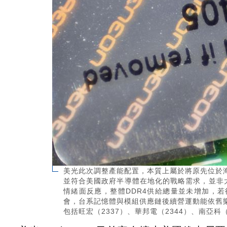
美光此次調整產能配置，本質上屬於將原先位於
並符合美國政府半導體在地化的戰略需求，並非
情緒面反應，整體DDR4供給總量並未增加，
會，台系記憶體與模組供應鏈後續營運動能依舊
包括旺宏（2337）、華邦電（2344）、南亞科（2