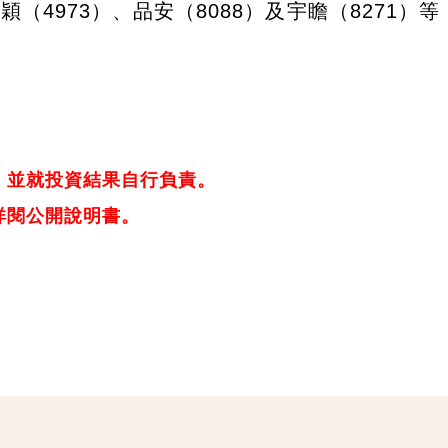
穎（4973）、品安（8088）及宇瞻（8271）
，並就投資結果自行負責。
詳閱公開說明書。