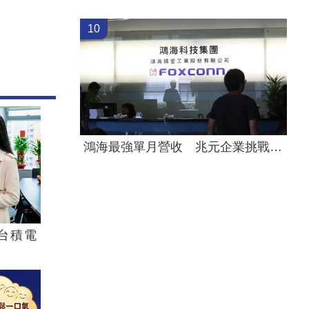
10
鴻海最強單月營收 兆元企業挑戰月營收兆
台積電