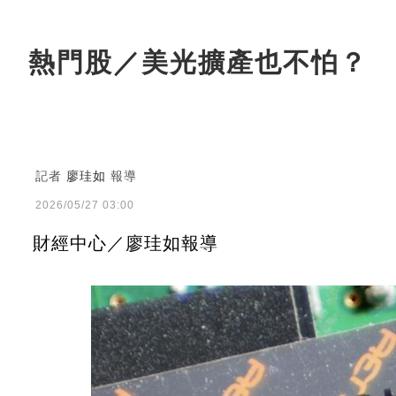
熱門股／美光擴產也不怕？ 
記者
廖珪如
報導
2026/05/27 03:00
財經中心／廖珪如報導