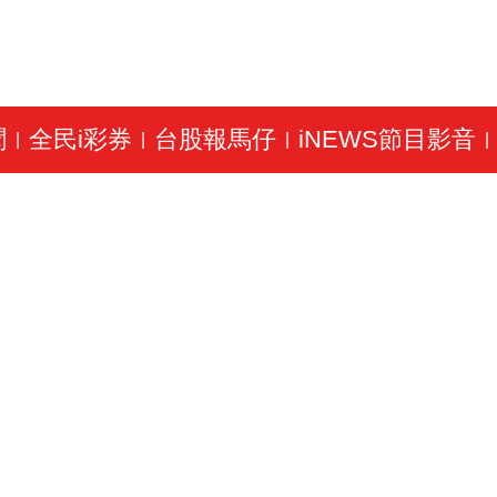
聞
全民i彩券
台股報馬仔
iNEWS節目影音
|
|
|