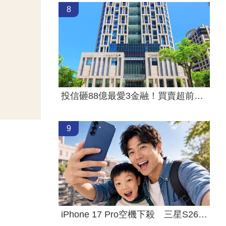
8
投信砸88億最愛3金融！買賣超前十一次看
9
iPhone 17 Pro空機下殺 三星S26+降近8千