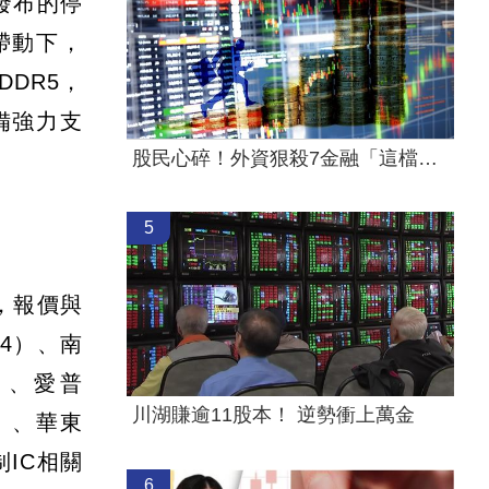
發布的停
帶動下，
DDR5，
備強力支
股民心碎！外資狠殺7金融「這檔最慘」
5
，報價與
4）、南
）、愛普
川湖賺逾11股本！ 逆勢衝上萬金
）、華東
制IC相關
6