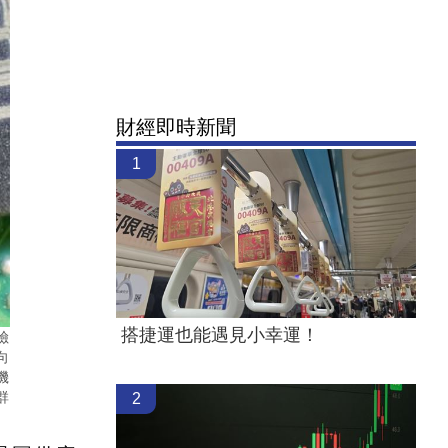
財經即時新聞
1
搭捷運也能遇見小幸運！
險
向
機
群
2
）