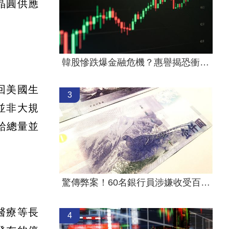
4晶圓供應
韓股慘跌爆金融危機？惠譽揭恐衝擊2產業
回美國生
3
並非大規
給總量並
驚傳弊案！60名銀行員涉嫌收受百萬回扣
醫療等長
4