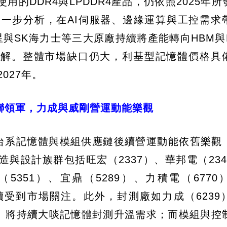
的DDR4與LPDDR4產品，仍依照2025年所
進一步分析，在AI伺服器、邊緣運算與工控需求
三星與SK海力士等三大原廠持續將產能轉向HBM與
緩解。整體市場缺口仍大，利基型記憶體價格具
027年。
聯領軍，力成與威剛營運動能樂觀
，台系記憶體與模組供應鏈後續營運動能依舊樂觀
與設計族群包括旺宏（2337）、華邦電（234
（5351）、宜鼎（5289）、力積電（6770
持續受到市場關注。此外，封測廠如力成（6239
150）將持續大啖記憶體封測升溫需求；而模組與控