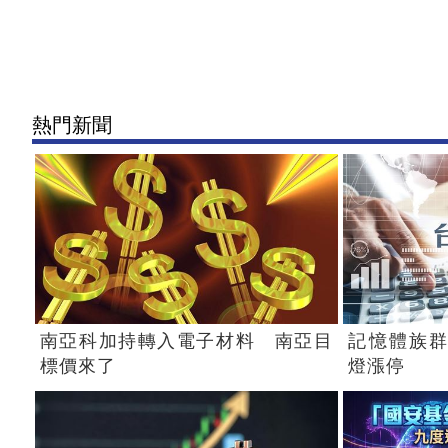
熱門新聞
南亞科加持轉入電子材料 南亞目
記憶體族群
標價來了
燈漲停