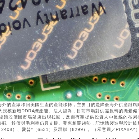
海外的產線移回美國生產的產能移轉，主要目的是降低海外供應鏈風
大規模新增DDR4總產能。法人認為，目前市場對供需反轉的擔憂偏
若後續股價因市場疑慮出現拉回，反而有望提供投資人中長線的布局
樂觀，報價與毛利率仍具支撐。受惠相關趨勢，記憶體製造與設計族
408）、愛普*（6531）及群聯（8299）。（示意圖／PIXABAY