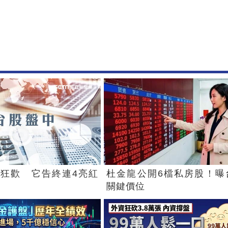
狂歡 它告終連4亮紅
杜金龍公開6檔私房股！曝
關鍵價位