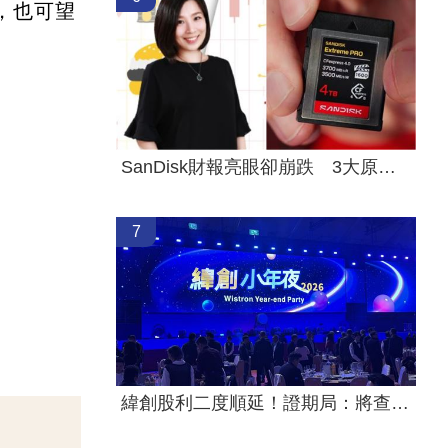
等，也可望
SanDisk財報亮眼卻崩跌 3大原因一次看懂
7
緯創股利二度順延！證期局：將查疏失