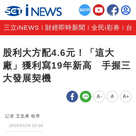
三立iNEWS
財經即時新聞
全民i彩券
台
|
|
|
股利大方配4.6元！「這大
廠」獲利寫19年新高 手握三
大發展契機
A-
A
A+
記者
王文承
報導
2026/05/28 02:00