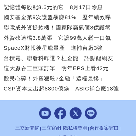
記憶體每股配8.6元的它 8月17日除息
國安基金第9次護盤暴賺81% 歷年績效曝
聯電成外資提款機！國家隊霸氣砸8億護盤
外資砍這檔3.8萬張 它讓99萬人鬆一口氣
SpaceX財報後星艦量產 進補台廠3強
台積電、聯發科咋選？杜金龍一語點醒網友
這大廠吞三巨頭訂單 明年EPS上看42元
股民心碎！外資狠殺7金融「這檔最慘」
CSP資本支出超8800億鎂 ASIC補台廠18強
三立新聞網
三立官網
隱私權聲明
合作提案窗口