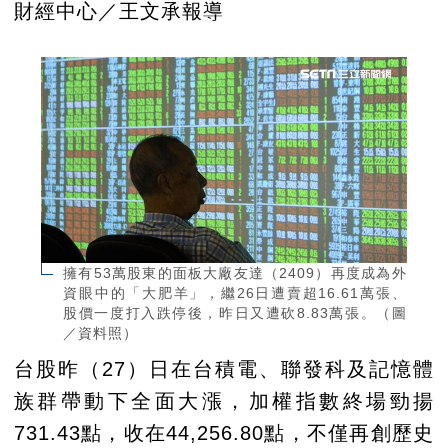
財經中心／王文承報導
擁有53萬股東的面板大廠友達（2409）再度成為外
資眼中的「大肥羊」，繼26日遭賣超16.61萬張、
股價一度打入跌停後，昨日又遭砍8.83萬張。（圖
／資料照）
台股昨（27）日在台積電、聯發科及記憶體
族群帶動下全面大漲，加權指數終場勁揚
731.43點，收在44,256.80點，不僅再創歷史