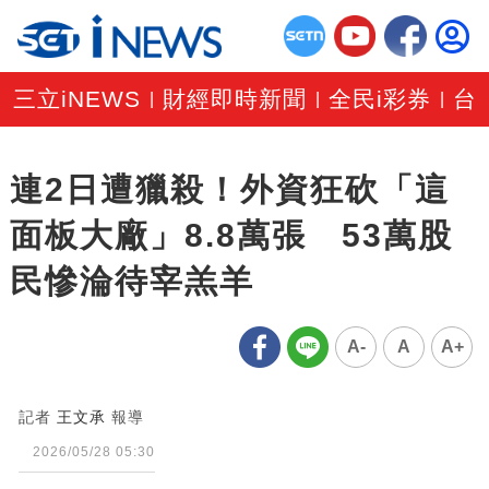
三立iNEWS
財經即時新聞
全民i彩券
台
|
|
|
連2日遭獵殺！外資狂砍「這
面板大廠」8.8萬張 53萬股
民慘淪待宰羔羊
A-
A
A+
記者
王文承
報導
2026/05/28 05:30