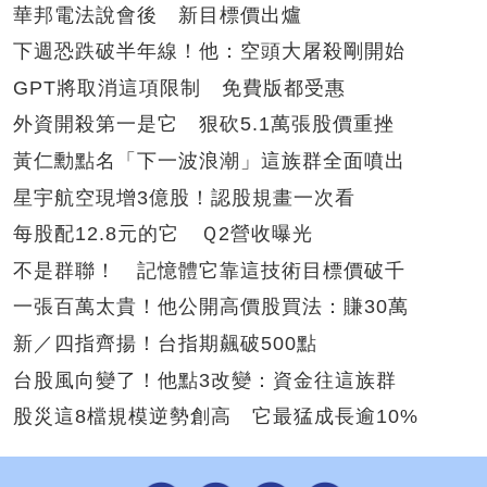
華邦電法說會後 新目標價出爐
下週恐跌破半年線！他：空頭大屠殺剛開始
GPT將取消這項限制 免費版都受惠
外資開殺第一是它 狠砍5.1萬張股價重挫
黃仁勳點名「下一波浪潮」這族群全面噴出
星宇航空現增3億股！認股規畫一次看
每股配12.8元的它 Ｑ2營收曝光
不是群聯！ 記憶體它靠這技術目標價破千
一張百萬太貴！他公開高價股買法：賺30萬
新／四指齊揚！台指期飆破500點
台股風向變了！他點3改變：資金往這族群
股災這8檔規模逆勢創高 它最猛成長逾10%