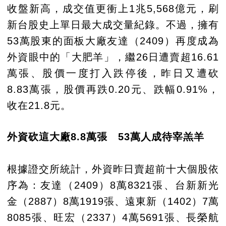
收盤新高，成交值更衝上1兆5,568億元，刷
新台股史上單日最大成交量紀錄。不過，擁有
53萬股東的面板大廠友達（2409）再度成為
外資眼中的「大肥羊」，繼26日遭賣超16.61
萬張、股價一度打入跌停後，昨日又遭砍
8.83萬張，股價再跌0.20元、跌幅0.91%，
收在21.8元。
外資砍這大廠8.8萬張 53萬人成待宰羔羊
根據證交所統計，外資昨日賣超前十大個股依
序為：友達（2409）8萬8321張、台新新光
金（2887）8萬1919張、遠東新（1402）7萬
8085張、旺宏（2337）4萬5691張、長榮航