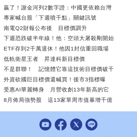
贏了！謝金河列2數字證：中國更依賴台灣
專家喊台股「下週噴千點」關鍵訊號
南電Q2財報公布後 目標價調升
下週恐跌破半年線！他：空頭大屠殺剛開始
ETF存到2千萬退休！他因1封信重回職場
低軌衛星王者 昇達科新目標價
不是群聯！ 記憶體它靠這技術目標價破千
外資砍國巨目標價還喊買！後市3指標曝
受惠AI華麗轉身 月營收創13年新高的它
8月佈局強勢股 這13家單周市值暴增千億