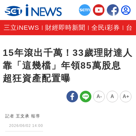
三立iNEWS
財經即時新聞
全民i彩券
台
|
|
|
15年滾出千萬！33歲理財達人
靠「這幾檔」年領85萬股息
超狂資產配置曝
A-
A
A+
記者
王文承
報導
2026/06/02 14:00