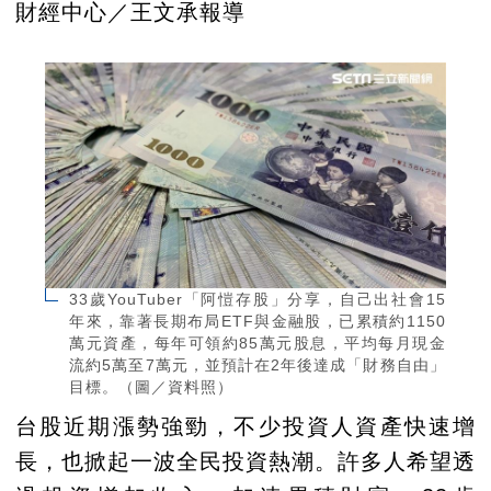
財經中心／王文承報導
33歲YouTuber「阿愷存股」分享，自己出社會15
年來，靠著長期布局ETF與金融股，已累積約1150
萬元資產，每年可領約85萬元股息，平均每月現金
流約5萬至7萬元，並預計在2年後達成「財務自由」
目標。（圖／資料照）
台股近期漲勢強勁，不少投資人資產快速增
長，也掀起一波全民投資熱潮。許多人希望透