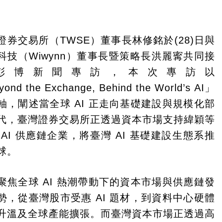
證券交易所（TWSE）董事長林修銘於(28)日與
科技（Wiwynn）董事長暨策略長洪麗寗共同接
彭博新聞專訪，本次專訪以
ond the Exchange, Behind the World’s AI」
軸，闡述當全球 AI 正走向基礎建設與規模化部
代，臺灣證券交易所正透過資本市場支持緯穎等
 AI 供應鏈企業，將臺灣 AI 基礎建設生態系推
球。
聚焦全球 AI 熱潮帶動下的資本市場與供應鏈發
勢，從臺灣股市受惠 AI 題材，到資料中心硬體
升溫及全球產能擴張。而臺灣資本市場正透過高