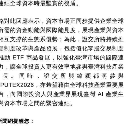
連結全球資本時最堅實的後盾。
銘對此回應表示，資本市場正同步提供企業全球
所需的資金動能與國際能見度，展現產業與資本
相互支撐的生態系優勢；為此，證交所將持續推
場制度改革與產品發展，包括優化零股交易制度
推動 ETF 商品發展，以強化臺灣市場的國際連
力，讓全球投資人更有效率地參與臺灣科技產業
成長。同時，證交所與緯穎都將參與
MPUTEX2026，亦希望藉由全球科技產業重要展
台，向國際投資人與產業界展現臺灣 AI 產業生
與資本市場之間的緊密連結。
新聞網提醒您：