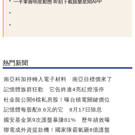
一手掌握明星動態 即刻下載娛樂星聞APP
熱門新聞
南亞科加持轉入電子材料 南亞目標價來了
記憶體族群狂歡 它告終連4亮紅燈漲停
杜金龍公開6檔私房股！曝台積電關鍵價位
記憶體每股配8.6元的它 8月17日除息
國安基金第9次護盤暴賺81% 歷年績效曝
聯電成外資提款機！國家隊霸氣砸8億護盤