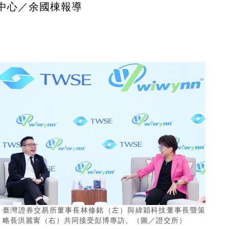
中心／余國棟報導
臺灣證券交易所董事長林修銘（左）與緯穎科技董事長暨策
略長洪麗寗（右）共同接受彭博專訪。（圖／證交所）