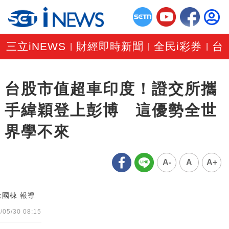
三立iNEWS
財經即時新聞
全民i彩券
台
|
|
|
台股市值超車印度！證交所攜
手緯穎登上彭博 這優勢全世
界學不來
A-
A
A+
余國棟
報導
/05/30 08:15