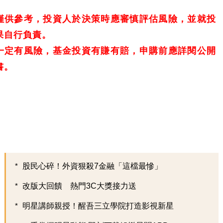
僅供參考，投資人於決策時應審慎評估風險，並就投
果自行負責。
一定有風險，基金投資有賺有賠，申購前應詳閱公開
書。
股民心碎！外資狠殺7金融「這檔最慘」
改版大回饋 熱門3C大獎接力送
明星講師親授！醒吾三立學院打造影視新星