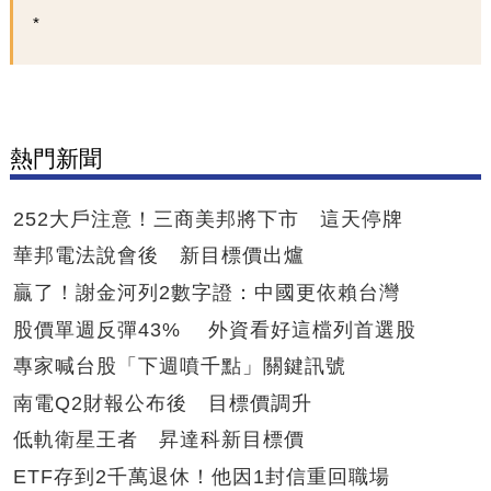
熱門新聞
252大戶注意！三商美邦將下市 這天停牌
華邦電法說會後 新目標價出爐
贏了！謝金河列2數字證：中國更依賴台灣
股價單週反彈43% 外資看好這檔列首選股
專家喊台股「下週噴千點」關鍵訊號
南電Q2財報公布後 目標價調升
低軌衛星王者 昇達科新目標價
ETF存到2千萬退休！他因1封信重回職場