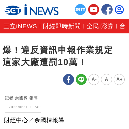
三立iNEWS
財經即時新聞
全民i彩券
台
|
|
|
爆！違反資訊申報作業規定
這家大廠遭罰10萬！
A-
A
A+
記者
余國棟
報導
2026/06/01 01:40
財經中心／余國棟報導