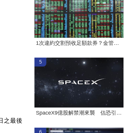
1次違約交割預收足額款券？金管會回應了
5
SpaceX9億股解禁潮來襲 估恐引爆賣壓
日之最後
6