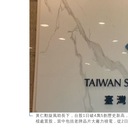
黃仁勳旋風助長下，台股1日破4萬5創歷史新高
檔處置股，當中包括老牌晶片大廠力積電，從2日