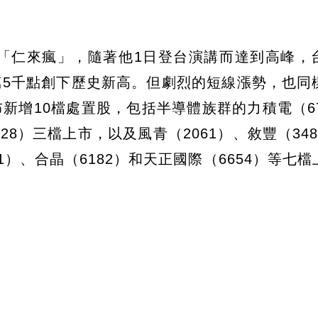
起的「仁來瘋」，隨著他1日登台演講而達到高峰，
萬5千點創下歷史新高。但劇烈的短線漲勢，也同
新增10檔處置股，包括半導體族群的力積電（67
28）三檔上市，以及風青（2061）、敘豐（34
21）、合晶（6182）和天正國際（6654）等七