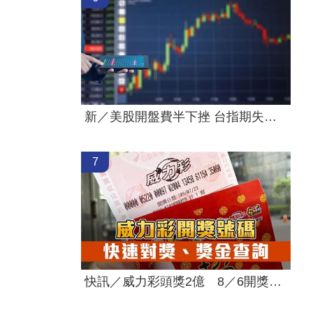
新／美股開盤費半下挫 台指期失守44000點
7
快訊／威力彩頭獎2億 8／6開獎號碼