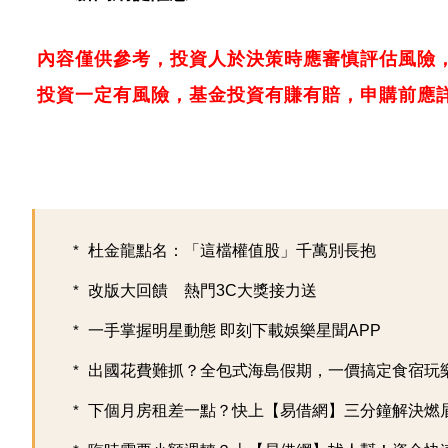
內容僅供參考，投資人於決策時應審慎評估風險
投資一定有風險，基金投資有賺有賠，申購前應
杜金龍點名：「這檔權值股」千萬別長抱
改版大回饋 熱門3C大獎接力送
一手掌握明星動態 即刻下載娛樂星聞APP
出國花費難抓？全包式海島假期，一價搞定食宿玩樂，
下個月房租差一點？快上【易借網】三分鐘解決燃