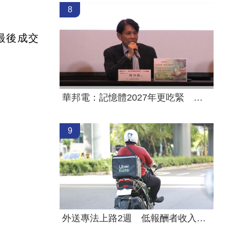
8
最後成交
華邦電：記憶體2027年更吃緊 高雄廠擴建
9
外送專法上路2週 低報酬者收入增逾18%