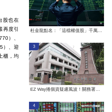
台股也在
樣再度引
杜金龍點名：「這檔權值股」千萬別長抱
70）、
85）、迎
3
檔上櫃，均
EZ Way捲個資疑慮風波！關務署要出手了
4