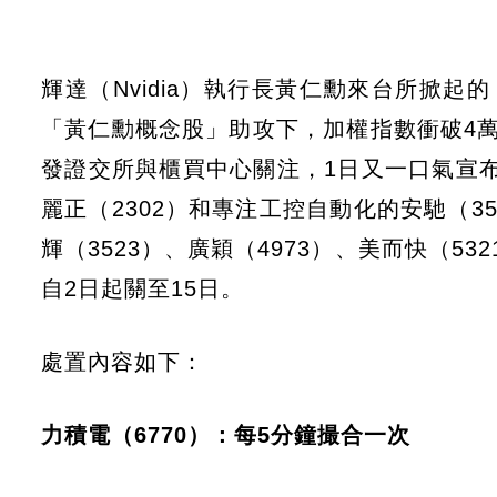
輝達（Nvidia）執行長黃仁勳來台所掀
「黃仁勳概念股」助攻下，加權指數衝破4
發證交所與櫃買中心關注，1日又一口氣宣布
麗正（2302）和專注工控自動化的安馳（35
輝（3523）、廣穎（4973）、美而快（53
自2日起關至15日。
處置內容如下：
力積電（6770）：每5分鐘撮合一次