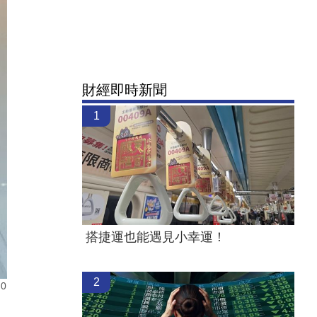
財經即時新聞
1
搭捷運也能遇見小幸運！
2
0