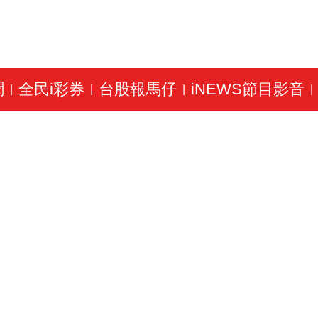
聞
全民i彩券
台股報馬仔
iNEWS節目影音
|
|
|