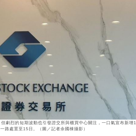
，但劇烈的短期波動也引發證交所與櫃買中心關注，一口氣宣布新增1
一路處置至15日。（圖／記者余國棟攝影）