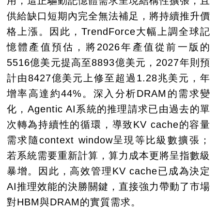
用，這正驅動記憶體需求呈現結構性擴張，且
供給缺口短期內完全無法補足，將持續推升價
格上漲。因此，TrendForce大幅上調全球記
憶體產值預估，將2026年產值從前一版的
5516億美元提高至8893億美元，2027年則預
計由8427億美元上修至超過1.28兆美元，年
增率高達約44%。深入分析DRAM的需求變
化，Agentic AI系統的推理請求已由過去的單
次轉為持續性的循環，導致KV cache的容量
需求隨context window呈現等比級數擴張；
若系統需要重新計算，算力成本更將呈指數級
暴增。因此，高效管理KV cache已成為決定
AI推理效能的決勝關鍵，直接強力帶動了市場
對HBM與DRAM的實質需求。