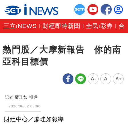
三立iNEWS
財經即時新聞
全民i彩券
台
|
|
|
熱門股／大摩新報告 你的南
亞科目標價
A-
A
A+
記者
廖珪如
報導
2026/06/02 03:00
財經中心／廖珪如報導