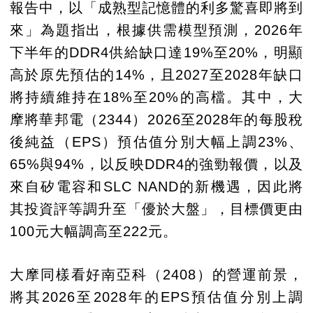
報告中，以「成熟型記憶體的利多驚喜即將到
來」為題指出，根據供需模型預測，2026年
下半年的DDR4供給缺口達19%至20%，明顯
高於原先預估的14%，且2027至2028年缺口
將持續維持在18%至20%的高檔。其中，大
摩將華邦電（2344）2026至2028年的每股稅
後純益（EPS）預估值分別大幅上調23%、
65%與94%，以反映DDR4的強勁報價，以及
來自矽電容和SLC NAND的新機遇，因此將
其投資評等調升至「優於大盤」，目標價更由
100元大幅調高至222元。
大摩同樣看好南亞科（2408）的營運前景，
將其2026至2028年的EPS預估值分別上調