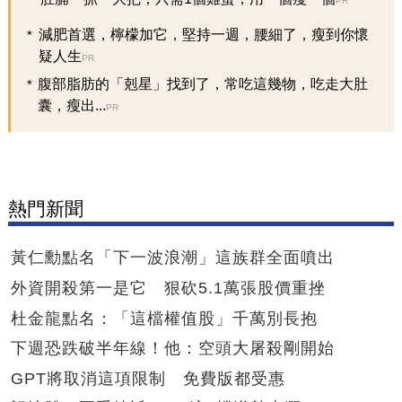
PR
減肥首選，檸檬加它，堅持一週，腰細了，瘦到你懷
疑人生
PR
腹部脂肪的「剋星」找到了，常吃這幾物，吃走大肚
囊，瘦出...
PR
熱門新聞
黃仁勳點名「下一波浪潮」這族群全面噴出
外資開殺第一是它 狠砍5.1萬張股價重挫
杜金龍點名：「這檔權值股」千萬別長抱
下週恐跌破半年線！他：空頭大屠殺剛開始
GPT將取消這項限制 免費版都受惠