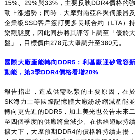
15%、29%與33%，主要反映DDR4價格的強
勁上漲趨勢；同時，大摩對南亞科與伺服器及
企業級SSD客戶簽訂更多長期合約（LTA）持
樂觀態度，因此同步將其評等上調至「優於大
盤」，目標價由278元大舉調升至380元。
國際大廠產能轉向DDR5：利基廠迎矽電容新
動能，第3季DDR4價格看增20%
報告指出，造成供需吃緊的主要原因，在於
SK海力士等國際記憶體大廠紛紛縮減產能並
轉向更先進的DDR5，加上美光也公告未來二
至四個季度的供應將會減少。在供給短缺持續
擴大下，大摩預期DDR4的價格將持續走揚，