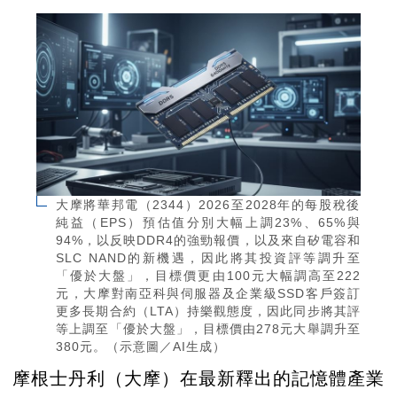
大摩將華邦電（2344）2026至2028年的每股稅後
純益（EPS）預估值分別大幅上調23%、65%與
94%，以反映DDR4的強勁報價，以及來自矽電容和
SLC NAND的新機遇，因此將其投資評等調升至
「優於大盤」，目標價更由100元大幅調高至222
元，大摩對南亞科與伺服器及企業級SSD客戶簽訂
更多長期合約（LTA）持樂觀態度，因此同步將其評
等上調至「優於大盤」，目標價由278元大舉調升至
380元。（示意圖／AI生成）
摩根士丹利（大摩）在最新釋出的記憶體產業