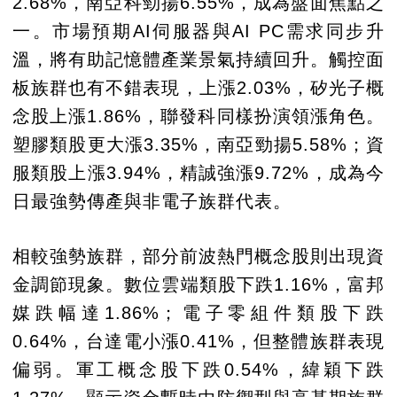
2.68%，南亞科勁揚6.55%，成為盤面焦點之
一。市場預期AI伺服器與AI PC需求同步升
溫，將有助記憶體產業景氣持續回升。觸控面
板族群也有不錯表現，上漲2.03%，矽光子概
念股上漲1.86%，聯發科同樣扮演領漲角色。
塑膠類股更大漲3.35%，南亞勁揚5.58%；資
服類股上漲3.94%，精誠強漲9.72%，成為今
日最強勢傳產與非電子族群代表。
相較強勢族群，部分前波熱門概念股則出現資
金調節現象。數位雲端類股下跌1.16%，富邦
媒跌幅達1.86%；電子零組件類股下跌
0.64%，台達電小漲0.41%，但整體族群表現
偏弱。軍工概念股下跌0.54%，緯穎下跌