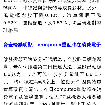
1.27%，顯示資金暫時由防禦型與高基期族群
轉向AI、半導體與記憶體等成長題材。另外，
風電概念股下跌0.40%，汽車類股下跌
0.52%，運輸類股下跌0.53%，均呈現相對整
理格局。
資金輪動明顯 computex重點將在消費電子
啟發投顧容逸燊分析師認為，台股昨日續創新
高，老AI伺服器第二日接連大漲，量能已站穩
1.5兆之上，若可進一步推升量能至1.6-1.7
兆，將可穩在4萬5之上。被動元件因集體處
置導致資金流出，今日computex重點將在消
費電子及邊緣運算，個人PC及機器人相關族
群將持續熱度，CPO則開始走勢出現分歧，