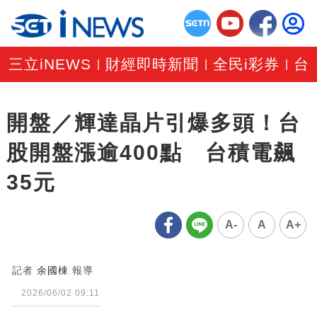
三立iNEWS
財經即時新聞
全民i彩券
台
|
|
|
開盤／輝達晶片引爆多頭！台
股開盤漲逾400點 台積電飆
35元
A-
A
A+
記者
余國棟
報導
2026/06/02 09:11