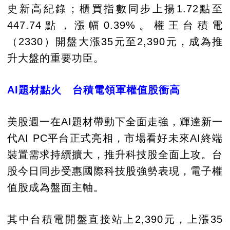
史新高紀錄；櫃買指數同步上揚1.72點至
447.74點，漲幅0.39%。權王台積電
（2330）開盤大漲35元至2,390元，成為推
升大盤的重要功臣。
AI題材點火 台積電領軍權值股衝高
美股週一在AI題材帶動下全面走強，輝達新一
代AI PC平台正式亮相，市場看好未來AI終端
裝置需求持續擴大，推升科技股全面上攻。台
股今日同步受惠國際科技股強勢表現，電子權
值股成為盤面主軸。
其中台積電開盤直接站上2,390元，上漲35