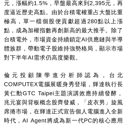
元，漲幅約1.5%，早盤最高來到2,395元，再
度逼近歷史高點。由於台積電權重占大盤比重
極高，單一檔個股便貢獻超過280點以上漲
點，成為加權指數再創新高的最大推手。除了
台積電外，市場資金持續鎖定AI供應鏈與半導
體族群，帶動電子股維持強勢格局，顯示市場
對下半年AI需求仍高度樂觀。
倫元投顧陳學進分析師認為，台北
COMPUTEX電腦展暖身秀登場，輝達執行長
黃仁勳GTC Taipei主題演講效應持續發酵，
兆元宴與背板概念股齊發威，「皮衣男」旋風
席捲市場，在輝達正式宣告個人電腦進入全新
時代，AI Agent將成為新一代PC的核心應用