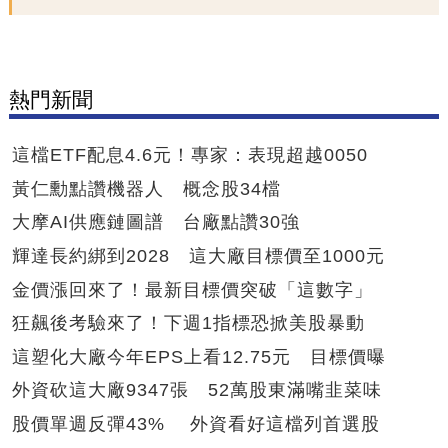
熱門新聞
這檔ETF配息4.6元！專家：表現超越0050
黃仁勳點讚機器人 概念股34檔
大摩AI供應鏈圖譜 台廠點讚30強
輝達長約綁到2028 這大廠目標價至1000元
金價漲回來了！最新目標價突破「這數字」
狂飆後考驗來了！下週1指標恐掀美股暴動
這塑化大廠今年EPS上看12.75元 目標價曝
外資砍這大廠9347張 52萬股東滿嘴韭菜味
股價單週反彈43% 外資看好這檔列首選股