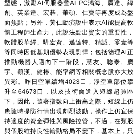
型態，激勵AI伺服器暨AI PC鴻海、廣達、緯
創、英業達、宏碁、華碩、仁寶等再度成為盤
面焦點；另外，黃仁勳演說中表示AI能提高軟
體工程師生產力，此說法點出資安的重要性，
軟體股華經、驊宏資、邁達特、精誠、零壹等
等同時因低基期優勢表現剽悍；包括物理AI正
推動機器人邁向下一階段，慧友、聰泰、廣
宇、穎漢、健椿、能率網等相關概念股亦大放
異彩。昨日空單續增4023口，淨空單部位攀
升至64673口，以及技術面進入短線超買區
下，因此，隨著指數向上衝高之際，短線上仍
應隨時提防行情出現劇烈波動，操作上仍宜保
持適度的資金彈性與風險控管，不過，在類股
與個股維持良性輪動格局不變下，基本上，只