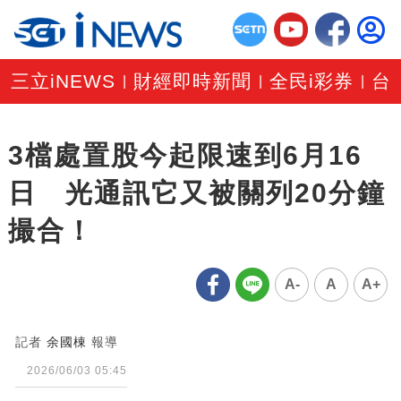
三立iNEWS
財經即時新聞
全民i彩券
台
|
|
|
3檔處置股今起限速到6月16
日 光通訊它又被關列20分鐘
撮合！
A-
A
A+
記者
余國棟
報導
2026/06/03 05:45