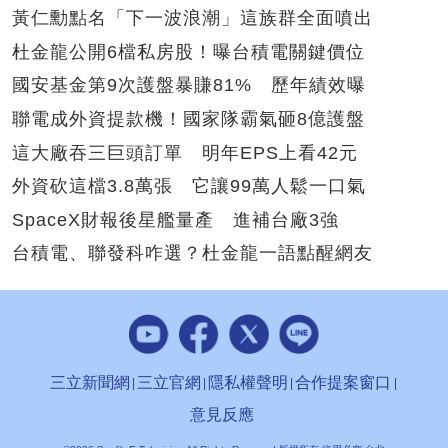
黃仁勳點名「下一波浪潮」這族群全面噴出
杜金龍公開6檔私房股！曝台積電關鍵價位
國安基金第9次護盤暴賺81% 歷年績效曝
聯電成外資提款機！國家隊霸氣砸8億護盤
這大廠吞三巨頭訂單 明年EPS上看42元
外資砍這檔3.8萬張 它讓99萬人鬆一口氣
SpaceX財報後星艦量產 進補台廠3強
台積電、聯發科咋選？杜金龍一語點醒網友
三立新聞網
三立官網
隱私權聲明
合作提案窗口
意見反應