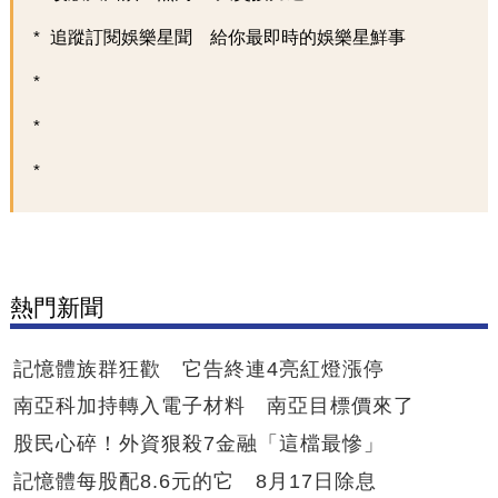
追蹤訂閱娛樂星聞 給你最即時的娛樂星鮮事
熱門新聞
記憶體族群狂歡 它告終連4亮紅燈漲停
南亞科加持轉入電子材料 南亞目標價來了
股民心碎！外資狠殺7金融「這檔最慘」
記憶體每股配8.6元的它 8月17日除息