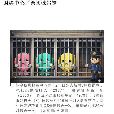
財經中心／余國棟報導
證交所與櫃買中心昨（2）日公告新增3檔處置股，
包括記憶體旺宏（2337）、鍛造輪圈廠巧新
（1563），以及光通訊股華星光（4979）。3檔個
股將自今（3）日起至6月16日止列入處置交易，其
中旺宏與巧新採每5分鐘撮合一次，華星光則採20分
鐘撮合一次。（示意圖/ AI製圖）