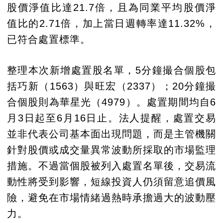
股價淨值比達21.7倍，且為同業平均股價淨
值比的2.71倍，加上當日週轉率達11.32%，
已符合處置標準。
整理本次新增處置股名單，5分鐘撮合個股包
括巧新（1563）與旺宏（2337）；20分鐘撮
合個股則為華星光（4979）。處置期間均自6
月3日起至6月16日止。法人提醒，處置交易
並非代表公司基本面出現問題，而是主管機關
針對股價或成交量異常波動所採取的市場監理
措施。不過當個股被列入處置名單後，交易流
動性將受到影響，短線投資人仍須留意追價風
險，避免在市場情緒過熱時承擔過大的波動壓
力。