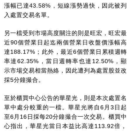
漲幅已達43.58%，短線漲勢過快，因此被列
入處置交易名單。
另一檔受到市場高度關注的則是旺宏，旺宏最
近90個營業日起迄兩個營業日收盤價漲幅高
達188.17%；此外，最近6個營業日累積週轉
率達62.35%，當日週轉率也達12.50%，顯
示市場交易相當熱絡，因此遭列為處置股並改
採5分鐘撮合。
至於櫃買中心公告的華星光，則是本次處置名
單中處分較重的一檔。華星光將自6月3日起
至6月16日採每20分鐘撮合一次交易。櫃買中
心指出，華星光當日本益比高達113.92倍，