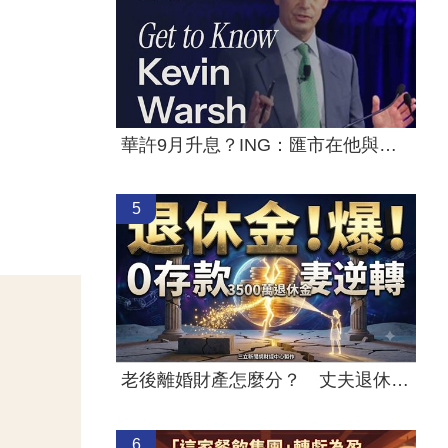
華許9月升息？ING：匯市在他與戰爭間拉鋸
5
老後離婚財產怎麼分？ 丈夫退休金拒分
6