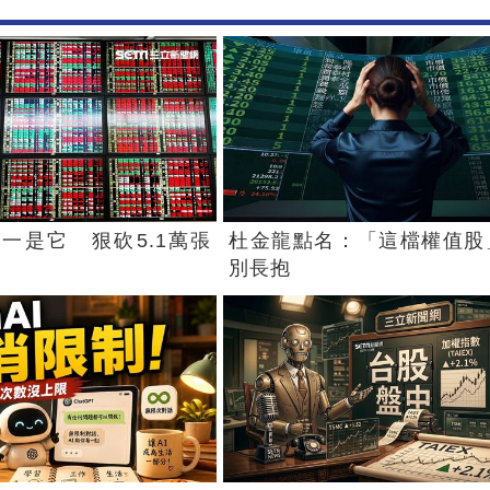
一是它 狠砍5.1萬張
杜金龍點名：「這檔權值股
別長抱