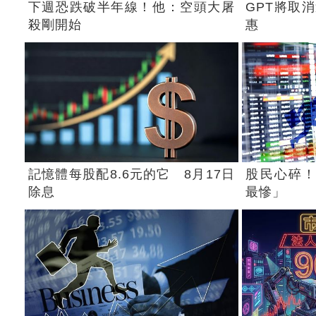
下週恐跌破半年線！他：空頭大屠
GPT將取
殺剛開始
惠
記憶體每股配8.6元的它 8月17日
股民心碎！
除息
最慘」