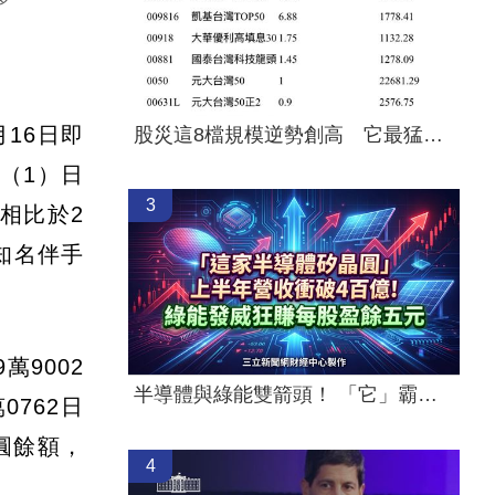
16日即
股災這8檔規模逆勢創高 它最猛成長逾10%
（1）日
3
，相比於2
知名伴手
萬9002
半導體與綠能雙箭頭！ 「它」霸氣狂賺
0762日
圓餘額，
4