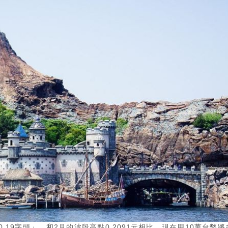
19字頭」，和2月的波段高點0.2091元相比，現在用10萬台幣將