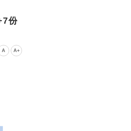
+7份
A
A+