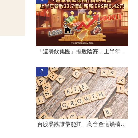
「這餐飲集團」擺脫陰霾！上半年營收創高
7
台股暴跌誰最能扛 高含金這幾檔繳正報酬