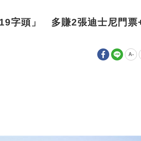
19字頭」 多賺2張迪士尼門票
A-