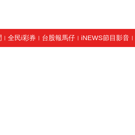
聞
全民i彩券
台股報馬仔
iNEWS節目影音
|
|
|