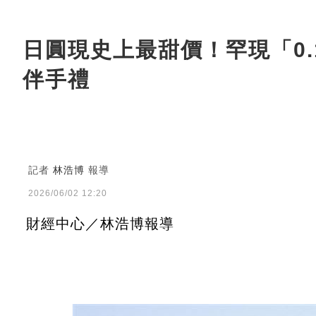
日圓現史上最甜價！罕現「0.
伴手禮
記者
林浩博
報導
2026/06/02 12:20
財經中心／林浩博報導