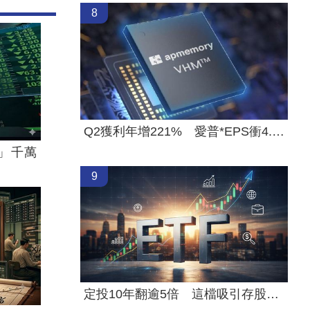
8
Q2獲利年增221% 愛普*EPS衝4.18元！
」千萬
9
定投10年翻逾5倍 這檔吸引存股族卡位！