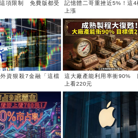
消這項限制 免費版都受
記憶體二哥重挫近5%！這4
上漲
外資狠殺7金融「這檔
這大廠產能利用率衝90% 
上看220元