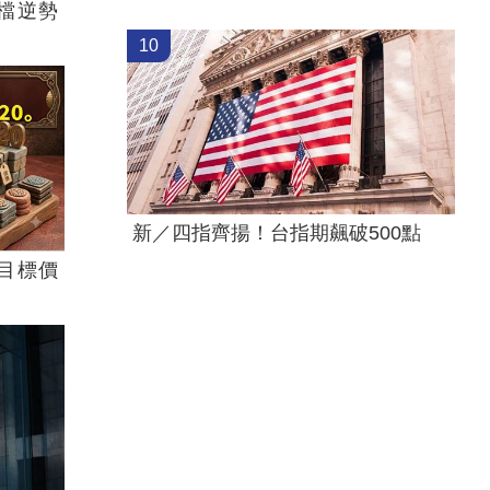
檔逆勢
10
新／四指齊揚！台指期飆破500點
目標價