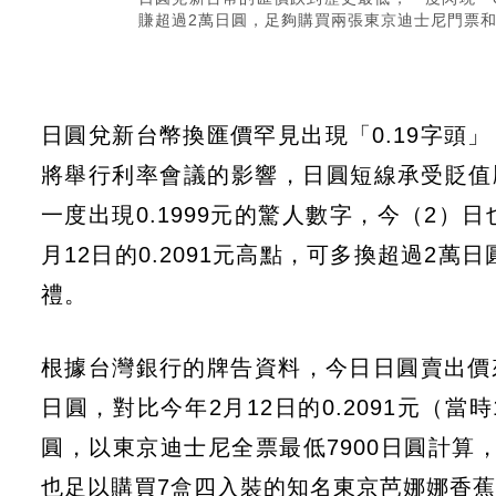
賺超過2萬日圓，足夠購買兩張東京迪士尼門票和7
日圓兌新台幣換匯價罕見出現「0.19字頭
將舉行利率會議的影響，日圓短線承受貶值
一度出現0.1999元的驚人數字，今（2）日
月12日的0.2091元高點，可多換超過2
禮。
根據台灣銀行的牌告資料，今日日圓賣出價來到
日圓，對比今年2月12日的0.2091元（當時
圓，以東京迪士尼全票最低7900日圓計算
也足以購買7盒四入裝的知名東京芭娜娜香蕉