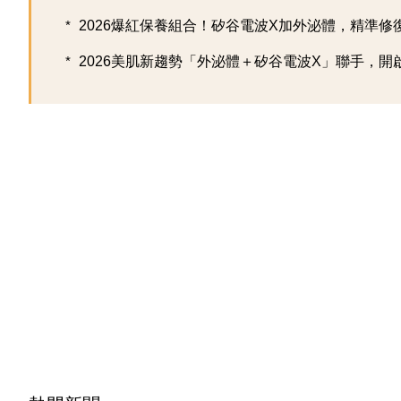
2026爆紅保養組合！矽谷電波X加外泌體，精準修復超
2026美肌新趨勢「外泌體＋矽谷電波X」聯手，開啟高