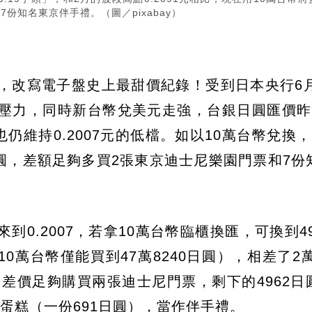
份知名東京伴手禮。（圖／pixabay）
」，改寫電子盤史上最甜價紀錄！受到日本央行6月
壓力，同時新台幣兌美元走強，台銀日圓匯價昨
也仍維持0.2007元的低檔。如以10萬台幣兌換
萬日圓，差額足夠多買2張東京迪士尼樂園門票和7份
0.2007，若拿10萬台幣臨櫃換匯，可換到49
10萬台幣僅能買到47萬8240日圓），相差了2萬
，差價足夠購買兩張迪士尼門票，剩下的4962日
蛋糕（一份691日圓），當作伴手禮。