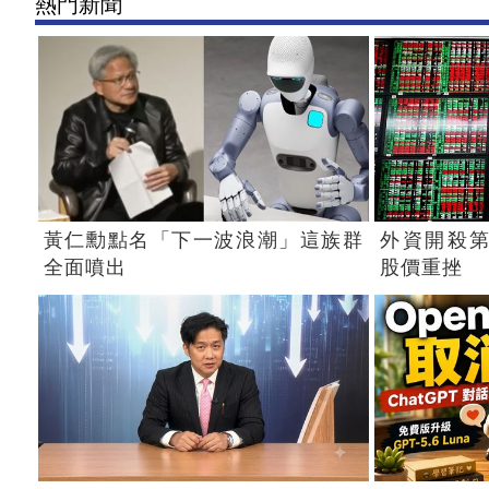
熱門新聞
黃仁勳點名「下一波浪潮」這族群
外資開殺第
全面噴出
股價重挫