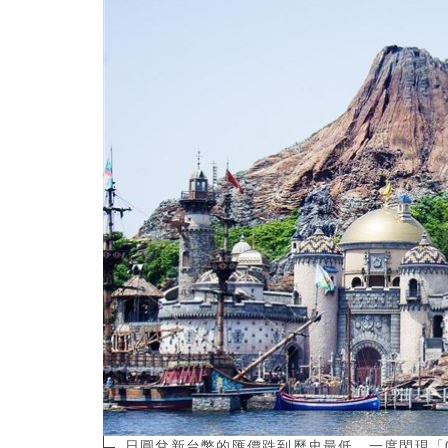
日圓兌新台幣的匯價跌到歷史最低，一度閃現「0.