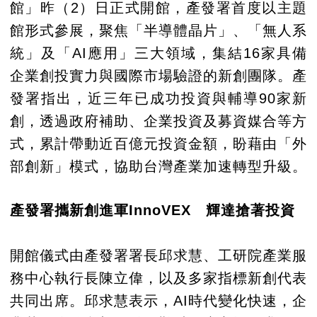
館」昨（2）日正式開館，產發署首度以主題
館形式參展，聚焦「半導體晶片」、「無人系
統」及「AI應用」三大領域，集結16家具備
企業創投實力與國際市場驗證的新創團隊。產
發署指出，近三年已成功投資與輔導90家新
創，透過政府補助、企業投資及募資媒合等方
式，累計帶動近百億元投資金額，盼藉由「外
部創新」模式，協助台灣產業加速轉型升級。
產發署攜新創進軍InnoVEX 輝達搶著投資
開館儀式由產發署署長邱求慧、工研院產業服
務中心執行長陳立偉，以及多家指標新創代表
共同出席。邱求慧表示，AI時代變化快速，企