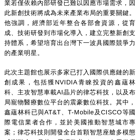
業若僅依賴內部研發已難以因應市場需求，因
此新創技術將成為未來產業布局的重要關鍵。
他強調，經濟部近年整合各部會資源，從育
成、技術研發到市場化導入，建立完整新創支
持體系，希望培育出台灣下一波具國際競爭力
的產業明星。
此次主題館也展示多家已打入國際供應鏈的新
創成果，包括獲NVIDIA青睞投資的鑫蘊林
科、主攻智慧車載AI晶片的律芯科技，以及布
局寵物醫療數位平台的震豪數位科技。其中，
鑫蘊林科已與AT&T、T-Mobile及CISCO等國
際電信業者合作，並於美國推動智慧城市專
案；律芯科技則開發全台首顆智慧座艙多模態