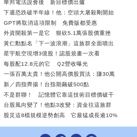
華邦電法說會後 新目標價出爐
下週恐跌破半年線！他：空頭大屠殺剛開始
GPT將取消這項限制 免費版都受惠
外資開殺第一是它 狠砍5.1萬張股價重挫
黃仁勳點名「下一波浪潮」這族群全面噴出
星宇航空現增3億股！認股規畫一次看
每股配12.8元的它 Ｑ2營收曝光
一張百萬太貴！他公開高價股買法：賺30萬
新／四指齊揚！台指期飆破500點
不是群聯！ 記憶體它靠這技術目標價破千
台股風向變了！他點3改變：資金往這族群
股災這8檔規模逆勢創高 它最猛成長逾10%