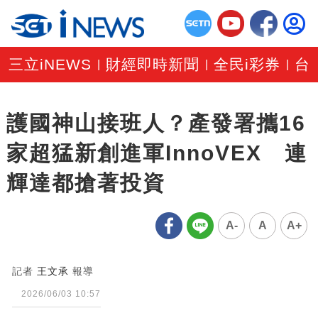
三立iNEWS
財經即時新聞
全民i彩券
台
|
|
|
護國神山接班人？產發署攜16
家超猛新創進軍InnoVEX 連
輝達都搶著投資
A-
A
A+
記者
王文承
報導
2026/06/03 10:57