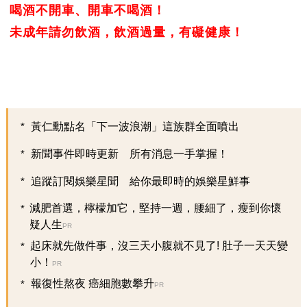
喝酒不開車、開車不喝酒！
未成年請勿飲酒，飲酒過量，有礙健康！
黃仁勳點名「下一波浪潮」這族群全面噴出
新聞事件即時更新 所有消息一手掌握！
追蹤訂閱娛樂星聞 給你最即時的娛樂星鮮事
減肥首選，檸檬加它，堅持一週，腰細了，瘦到你懷
疑人生
PR
起床就先做件事，沒三天小腹就不見了! 肚子一天天變
小！
PR
報復性熬夜 癌細胞數攀升
PR