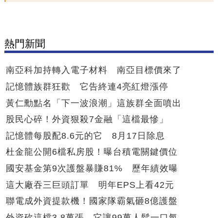
熱門新聞
南亞科加持轉入電子材料 南亞目標價來了
記憶體族群狂歡 它告終連4亮紅燈漲停
黃仁勳點名「下一波浪潮」這族群全面噴出
股民心碎！外資狠殺7金融「這檔最慘」
記憶體每股配8.6元的它 8月17日除息
杜金龍公開6檔私房股！曝台積電關鍵價位
國安基金第9次護盤暴賺81% 歷年績效曝
這大廠吞三巨頭訂單 明年EPS上看42元
聯電成外資提款機！國家隊霸氣砸8億護盤
外資砍這檔3.8萬張 它讓99萬人鬆一口氣