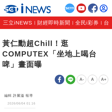
三立iNEWS
財經即時新聞
全民i彩券
台
|
|
|
黃仁勳超Chill！逛
COMPUTEX「坐地上喝台
啤」畫面曝
A-
A
A+
編輯
許展溢
報導
2026/06/04 01:16