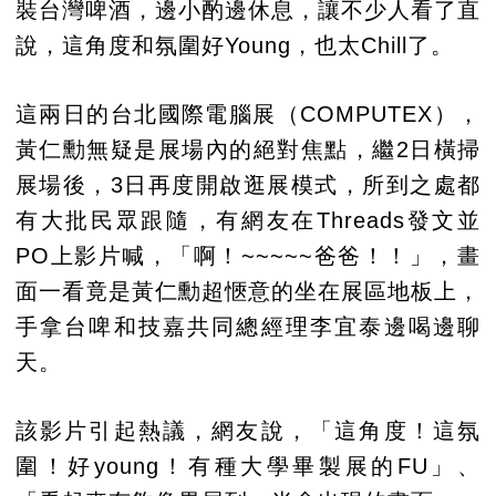
裝台灣啤酒，邊小酌邊休息，讓不少人看了直
說，這角度和氛圍好Young，也太Chill了。
這兩日的台北國際電腦展（COMPUTEX），
黃仁勳無疑是展場內的絕對焦點，繼2日橫掃
展場後，3日再度開啟逛展模式，所到之處都
有大批民眾跟隨，有網友在Threads發文並
PO上影片喊，「啊！~~~~~爸爸！！」，畫
面一看竟是黃仁勳超愜意的坐在展區地板上，
手拿台啤和技嘉共同總經理李宜泰邊喝邊聊
天。
該影片引起熱議，網友說，「這角度！這氛
圍！好young！有種大學畢製展的FU」、