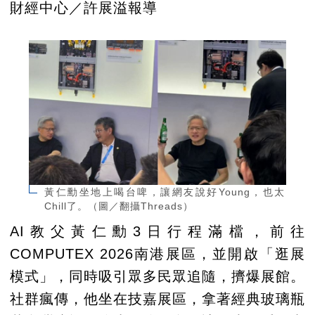
財經中心／許展溢報導
黃仁勳坐地上喝台啤，讓網友說好Young，也太
Chill了。（圖／翻攝Threads）
AI教父黃仁勳3日行程滿檔，前往
COMPUTEX 2026南港展區，並開啟「逛展
模式」，同時吸引眾多民眾追隨，擠爆展館。
社群瘋傳，他坐在技嘉展區，拿著經典玻璃瓶