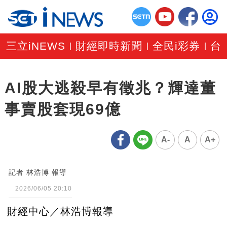
三立iNEWS
財經即時新聞
全民i彩券
台
|
|
|
AI股大逃殺早有徵兆？輝達董
事賣股套現69億
A-
A
A+
記者
林浩博
報導
2026/06/05 20:10
財經中心／林浩博報導