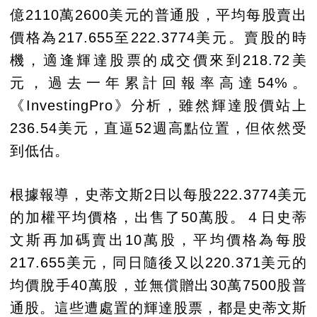
億2110萬2600美元的普通股，平均每股賣出
價格為217.655至222.3774美元。賣股的時
機，適逢輝達股票的成交價來到218.72美
元，過去一年累計回報率高達54%。
《InvestingPro》分析，雖然輝達股價站上
236.54美元，直逼52週高點位置，但依然受
到低估。
根據報導，史蒂文斯2日以每股222.3774美元
的加權平均價格，出售了50萬股。４日史蒂
文斯再加碼賣出10萬股，平均價格為每股
217.655美元，同日隨後又以220.371美元的
均價脫手40萬股，並無償贈出30萬7500股普
通股。這些遭處置的輝達股票，都是史蒂文斯