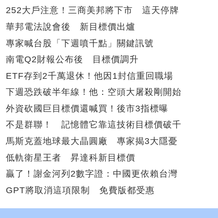
252大戶注意！三商美邦將下市 這天停牌
華邦電法說會後 新目標價出爐
專家喊台股「下週噴千點」關鍵訊號
南電Q2財報公布後 目標價調升
ETF存到2千萬退休！他因1封信重回職場
下週恐跌破半年線！他：空頭大屠殺剛開始
外資砍國巨目標價還喊買！後市3指標曝
不是群聯！ 記憶體它靠這技術目標價破千
馬斯克蓋地球最大晶圓廠 專家揭3大隱憂
低軌衛星王者 昇達科新目標價
贏了！謝金河列2數字證：中國更依賴台灣
GPT將取消這項限制 免費版都受惠