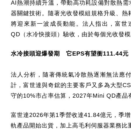
AI熱潮持續升溫，帶動高功耗設備對散熱需
器關鍵技術。隨著光收發模組規格升級、熱耗
將迎來新一波成長動能。法人指出，富世達目
QD（水冷快接頭）驗收，由於每個光收發模
水冷接頭迎爆發期 它EPS有望衝111.44元
法人分析，隨著傳統氣冷散熱逐漸無法應
計，富世達與奇鋐的主要客戶又多為大型C
守的10%市占率估算，2027年Mini QD
富世達2026年第1季營收達41.84億元，
軌產品開始出貨，加上高毛利伺服器業務比重提