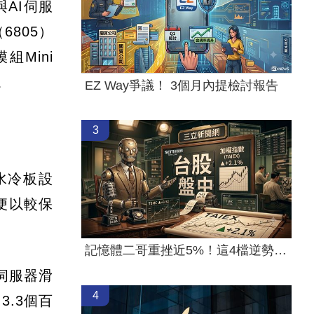
AI伺服
805）
Mini
。
EZ Way爭議！ 3個月內提檢討報告
3
水冷板設
便以較保
。
記憶體二哥重挫近5%！這4檔逆勢上漲
與伺服器滑
4
.3個百