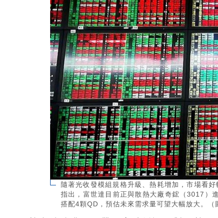
隨著光收發模組規格升級、熱耗增加，市場看好軸
指出，富世達目前正與散熱大廠奇鋐（3017）進
搭配4顆QD，預估未來需求量可望大幅放大。（