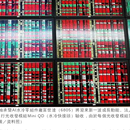
承暨AI水冷零組件廠富世達（6805）將迎來新一波成長動能。法
行光收發模組Mini QD（水冷快接頭）驗收，由於每個光收發模組
圖／資料照）