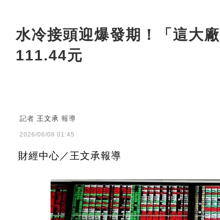
水冷接頭迎爆發期！「這大廠」
111.44元
記者
王文承
報導
2026/06/08 01:45
財經中心／王文承報導