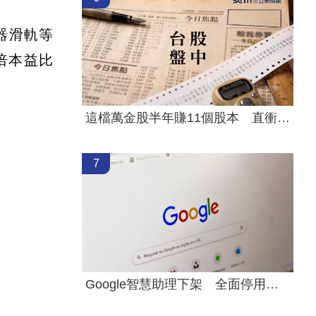
器滑軌等
倍本益比
這檔萬金股半年賺11個股本 直衝亮燈漲停
7
Google智慧助理下架 全面停用第三方信箱