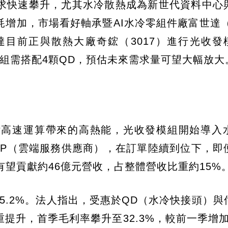
求快速攀升，尤其水冷散熱成為新世代資料中心與
增加，市場看好軸承暨AI水冷零組件廠富世達（6
前正與散熱大廠奇鋐（3017）進行光收發模組
組需搭配4顆QD，預估未來需求量可望大幅放大
付高速運算帶來的高熱能，光收發模組開始導入
SP（雲端服務供應商），在訂單陸續到位下，即
產品有望貢獻約46億元營收，占整體營收比重約15%
季增5.2%。法人指出，受惠於QD（水冷快接頭）
升，首季毛利率攀升至32.3%，較前一季增加3