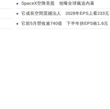
SpaceX空降美股 他曝全球瘋追內幕
它成長空間震撼法人 2028年EPS上看233元
它前5月營收逾740億 下半年拚EPS衝1.6元