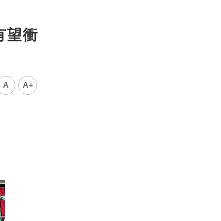
有望衝
A
A+