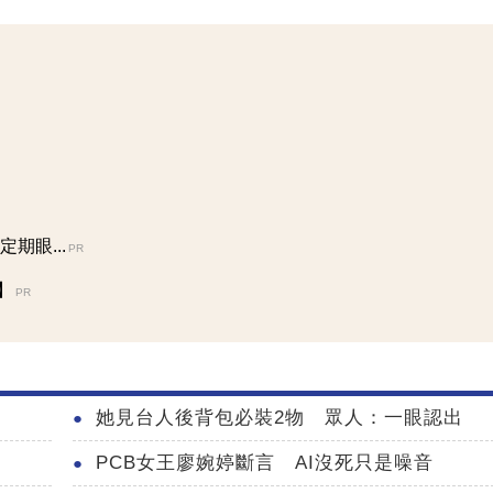
期眼...
PR
】
PR
她見台人後背包必裝2物 眾人：一眼認出
PCB女王廖婉婷斷言 AI沒死只是噪音