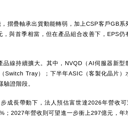
，摺疊軸承出貨動能轉弱，加上CSP客戶GB系
元，與首季相當，但在產品組合改善下，EPS仍
水冷產品線持續擴大。其中，NVQD（AI伺服器新
witch Tray）；下半年ASIC（客製化晶片
樣驗證階段。
步成長帶動下，法人預估富世達2026年營收可達
10%；2027年營收則可望進一步衝上297億元，年