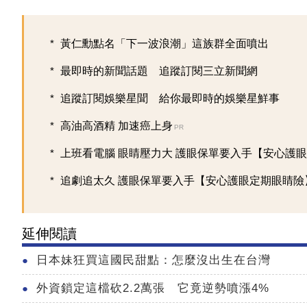
黃仁勳點名「下一波浪潮」這族群全面噴出
最即時的新聞話題 追蹤訂閱三立新聞網
追蹤訂閱娛樂星聞 給你最即時的娛樂星鮮事
高油高酒精 加速癌上身
PR
上班看電腦 眼睛壓力大 護眼保單要入手【安心護眼定
追劇追太久 護眼保單要入手【安心護眼定期眼睛險
延伸閱讀
日本妹狂買這國民甜點：怎麼沒出生在台灣
外資鎖定這檔砍2.2萬張 它竟逆勢噴漲4%