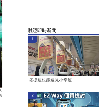
財經即時新聞
1
搭捷運也能遇見小幸運！
人
2
需