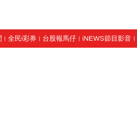
聞
全民i彩券
台股報馬仔
iNEWS節目影音
|
|
|