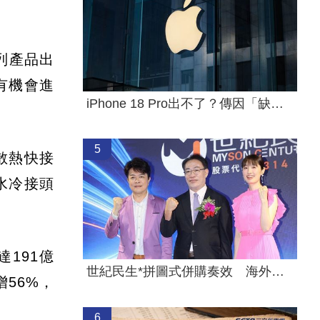
列產品出
有機會進
iPhone 18 Pro出不了？傳因「缺這貨」
5
型散熱快接
）水冷接頭
191億
世紀民生*拼圖式併購奏效 海外成長升溫
增56%，
6