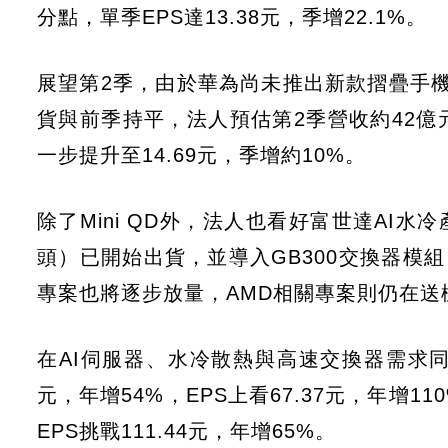
分點，單季EPS達13.38元，季增22.1%。
展望第2季，由於華為尚未推出新款摺疊手機
貨與前季持平，法人預估第2季營收約42億
一步提升至14.69元，季增約10%。
除了Mini QD外，法人也看好富世達AI
頭）已開始出貨，並導入GB300交換器模組（S
專案也將逐步放量，AMD相關專案則仍在送
在AI伺服器、水冷散熱與高速交換器需求同
元，年增54%，EPS上看67.37元，年增1
EPS挑戰111.44元，年增65%。