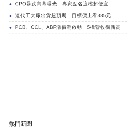
CPO暴跌內幕曝光 專家點名這檔超便宜
這代工大廠出貨超預期 目標價上看385元
PCB、CCL、ABF漲價潮啟動 5檔營收衝新高
熱門新聞