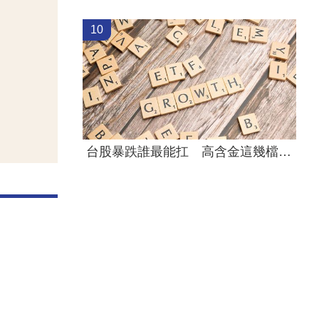
10
台股暴跌誰最能扛 高含金這幾檔繳正報酬