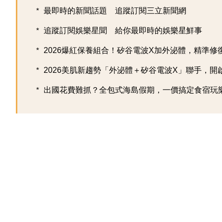
最即時的新聞話題 追蹤訂閱三立新聞網
追蹤訂閱娛樂星聞 給你最即時的娛樂星鮮事
2026爆紅保養組合！矽谷電波X加外泌體，精準修復超
2026美肌新趨勢「外泌體＋矽谷電波X」聯手，開啟高
出國花費難抓？全包式海島假期，一價搞定食宿玩樂，