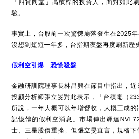
「四貸同堂」高槓桿的投資人，面對如此
驗。
事實上，台股前一次驚悚崩落發生在2025年
沒想到短短一年多，台指期夜盤再度刷新歷
假利空引爆 恐慌殺盤
金融研訓院理事長林昌興在節目中指出，近
投顧分析師張立旻對此表示，「台積電（23
所說，一年大概可以年增營收，大概三成的
記憶體的假利空消息。市場傳出輝達NVL72
士、三星股價重挫。但張立旻直言，規格下