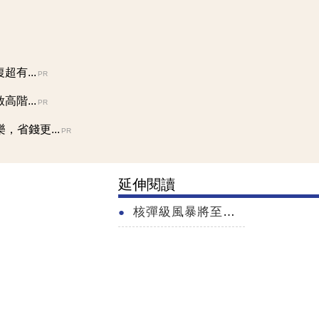
有...
PR
階...
PR
省錢更...
PR
延伸閱讀
核彈級風暴將至？林昌興曝籌碼沒換手真相