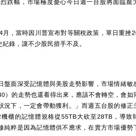
劇烈跌幅，市場極度憂心今日週一台股將面臨龐
4月，當時因川普宣布對等關稅政策，單日重挫20
史紀錄，讓不少股民措手不及。
日盤面深受記憶體與美股走勢影響，市場情緒敏
30）的走勢也還看得出來，應該不會轉空，會如
狀況下，一定會帶動獲利。」而週五台股的修正
機櫃的記憶體規格從55TB大砍至28TB，導致
修純粹是因為記憶體供不應求，在賣方市場優勢