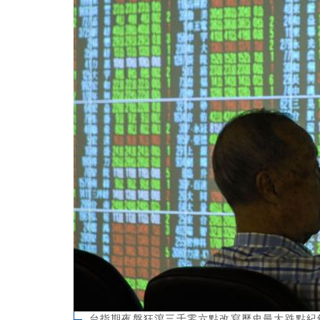
台指期夜盤狂瀉三千零六點改寫歷史最大跌點紀