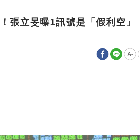
！張立旻曝1訊號是「假利空」
A-