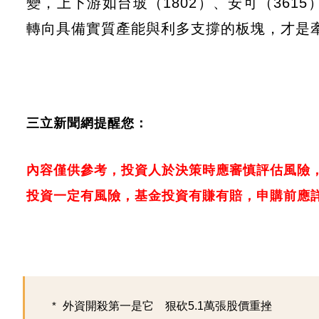
變，上下游如台玻（1802）、安可（361
轉向具備實質產能與利多支撐的板塊，才是
三立新聞網提醒您：
內容僅供參考，投資人於決策時應審慎評估風險
投資一定有風險，基金投資有賺有賠，申購前應
外資開殺第一是它 狠砍5.1萬張股價重挫