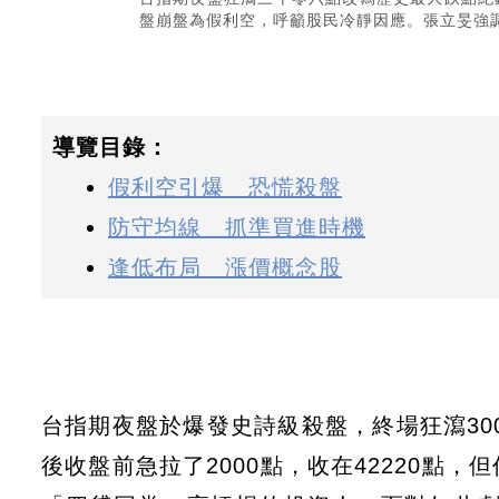
盤崩盤為假利空，呼籲股民冷靜因應。張立旻強
導覽目錄：
假利空引爆 恐慌殺盤
防守均線 抓準買進時機
逢低布局 漲價概念股
台指期夜盤於爆發史詩級殺盤，終場狂瀉300
後收盤前急拉了2000點，收在42220點