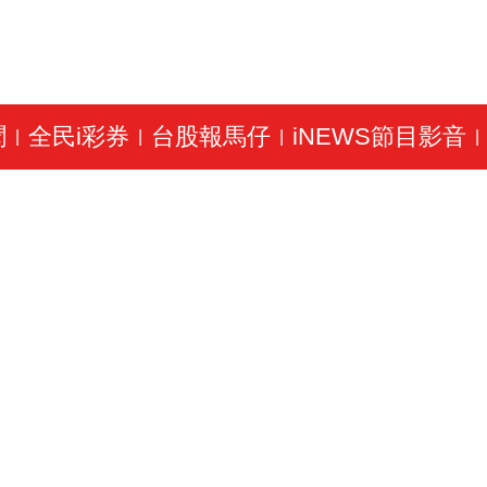
聞
全民i彩券
台股報馬仔
iNEWS節目影音
|
|
|