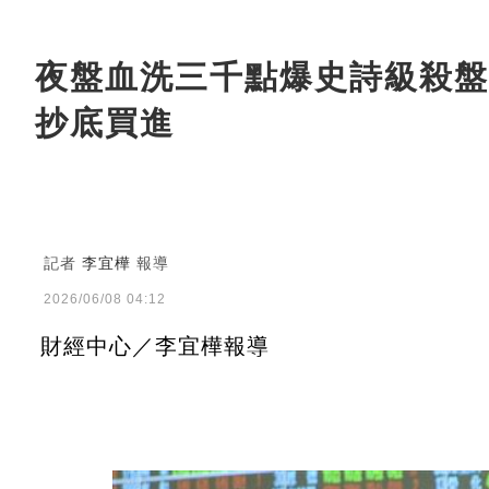
夜盤血洗三千點爆史詩級殺盤
抄底買進
記者
李宜樺
報導
2026/06/08 04:12
財經中心／李宜樺報導