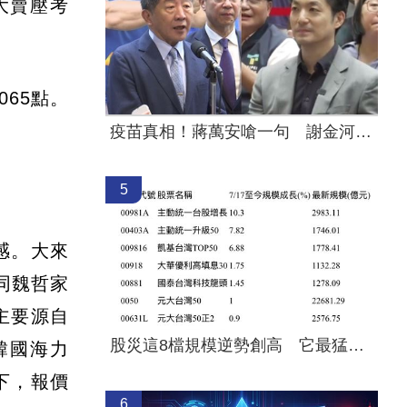
大賣壓考
65點。
疫苗真相！蔣萬安嗆一句 謝金河痛心發聲
5
感。大來
同魏哲家
主要源自
股災這8檔規模逆勢創高 它最猛成長逾10%
韓國海力
下，報價
6