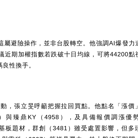
這屬避險操作，並非台股轉空。他強調AI爆發力
近期加權指數若跌破十日均線，可將44200點
碼良性換手。
啟動，張立旻呼籲把握拉回買點。他點名「漲價
）與臻鼎KY（4958），及具備報價調漲優
璃基板題材，群創（3481）雖受處置影響，但多