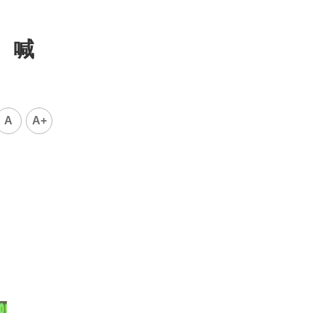
 喊
A
A+