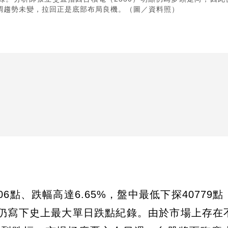
調趨勢未變，拉回正是底部布局良機。（圖／資料照）
6點、跌幅高達6.65%，盤中最低下探40779
，但仍寫下史上最大單日跌點紀錄。由於市場上存在