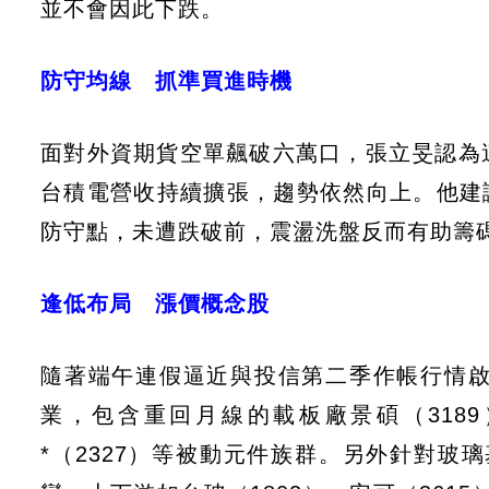
並不會因此下跌。
防守均線 抓準買進時機
面對外資期貨空單飆破六萬口，張立旻認為
台積電營收持續擴張，趨勢依然向上。他建議
防守點，未遭跌破前，震盪洗盤反而有助籌
逢低布局 漲價概念股
隨著端午連假逼近與投信第二季作帳行情
業，包含重回月線的載板廠景碩（3189
*（2327）等被動元件族群。另外針對玻