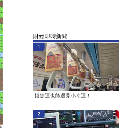
財經即時新聞
1
搭捷運也能遇見小幸運！
2
夜