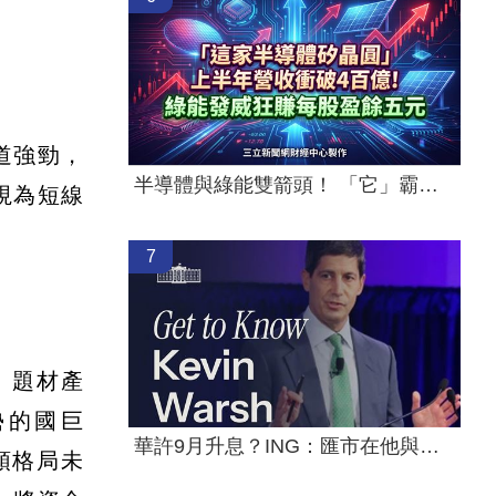
道強勁，
半導體與綠能雙箭頭！ 「它」霸氣狂賺
視為短線
7
」題材產
勢的國巨
華許9月升息？ING：匯市在他與戰爭間拉鋸
頭格局未