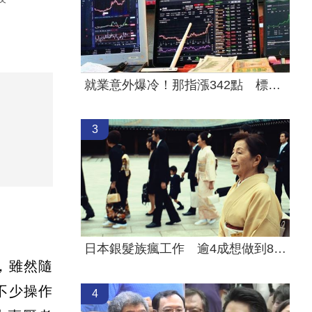
就業意外爆冷！那指漲342點 標普500新高
3
日本銀髮族瘋工作 逾4成想做到80歲
點，雖然隨
不少操作
4