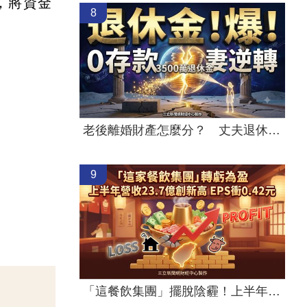
，將資金
8
老後離婚財產怎麼分？ 丈夫退休金拒分
9
「這餐飲集團」擺脫陰霾！上半年營收創高