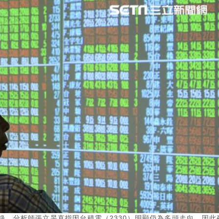
錄。分析師張立旻直指因台積電（2330）明顯仍為多頭走向，因此