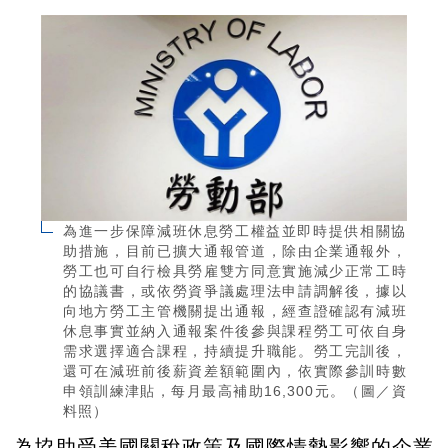
為進一步保障減班休息勞工權益並即時提供相關協
助措施，目前已擴大通報管道，除由企業通報外，
勞工也可自行檢具勞雇雙方同意實施減少正常工時
的協議書，或依勞資爭議處理法申請調解後，據以
向地方勞工主管機關提出通報，經查證確認有減班
休息事實並納入通報案件後參與課程勞工可依自身
需求選擇適合課程，持續提升職能。勞工完訓後，
還可在減班前後薪資差額範圍內，依實際參訓時數
申領訓練津貼，每月最高補助16,300元。（圖／資
料照）
為協助受美國關稅政策及國際情勢影響的企業