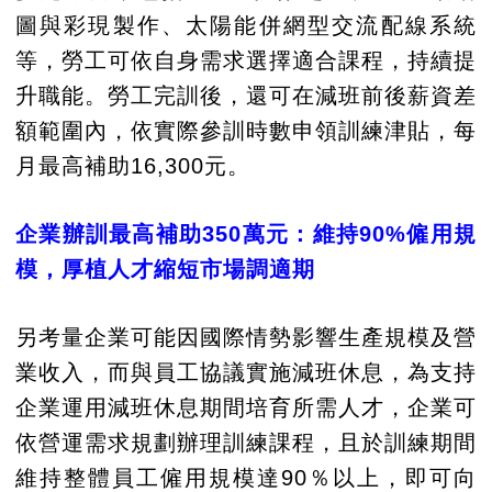
圖與彩現製作、太陽能併網型交流配線系統
等，勞工可依自身需求選擇適合課程，持續提
升職能。勞工完訓後，還可在減班前後薪資差
額範圍內，依實際參訓時數申領訓練津貼，每
月最高補助16,300元。
企業辦訓最高補助350萬元：維持90%僱用規
模，厚植人才縮短市場調適期
另考量企業可能因國際情勢影響生產規模及營
業收入，而與員工協議實施減班休息，為支持
企業運用減班休息期間培育所需人才，企業可
依營運需求規劃辦理訓練課程，且於訓練期間
維持整體員工僱用規模達90％以上，即可向