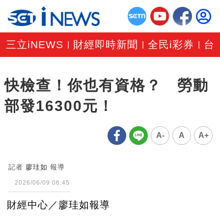
三立iNEWS
財經即時新聞
全民i彩券
台
|
|
|
快檢查！你也有資格？ 勞動
部發16300元！
A-
A
A+
記者
廖珪如
報導
2026/06/09 06:45
財經中心／廖珪如報導