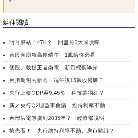
延伸閱讀
明台股站上47K？ 開盤前2大風險曝
台股頻刷新高慶端午 1風險你必看
個股／載板王者南電 新目標價曝光
台指期創兩新高 端午後15飆股備戰？
央行上修GDP至9.45％ 科技業獨紅？
新／央行Q2理監事會議 維持利率不動
台灣供電無虞到2035年？ 經濟部說明
搶先看！ 央行維持利率不動、房市鬆綁？