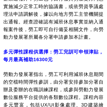
實施減少正常工時的協議書，或依勞資爭議處
理法申請調解後，據以向地方勞工主管機關提
出通報。經查證確認有減班休息事實並納入通
報案件後，勞工即可自行備妥相關文件，向勞
動力發展署所屬各分署申請參加本計畫。
多元彈性課程供選擇：勞工完訓可申領津貼，
每月最高補助16300元
勞動力發展署指出，勞工可利用減班休息期間
的空檔時間彈性參訓，由分署安排參加分署自
辦及委辦的在職訓練課程，或參與勞動力發展
數位服務平台提供的各類數位課程。課程內容
多元豐富，包括UX/UI影像處理、3D建築繪