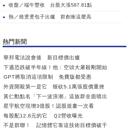
收盤／端午豐收 台股大漲587.81點
熱／燒燙燙包子出爐 群創衝這麼高
熱門新聞
華邦電法說會後 新目標價出爐
下週恐跌破半年線！他：空頭大屠殺剛開始
GPT將取消這項限制 免費版都受惠
外資開殺第一是它 狠砍5.1萬張股價重挫
黃仁勳點名「下一波浪潮」這族群全面噴出
星宇航空現增3億股！認股規畫一次看
每股配12.8元的它 Ｑ2營收曝光
不是群聯！ 記憶體它靠這技術目標價破千