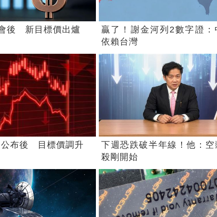
會後 新目標價出爐
贏了！謝金河列2數字證：
依賴台灣
報公布後 目標價調升
下週恐跌破半年線！他：空
殺剛開始