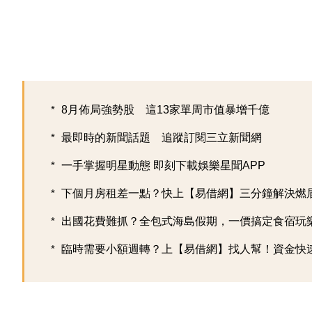
8月佈局強勢股 這13家單周市值暴增千億
最即時的新聞話題 追蹤訂閱三立新聞網
一手掌握明星動態 即刻下載娛樂星聞APP
下個月房租差一點？快上【易借網】三分鐘解決燃
出國花費難抓？全包式海島假期，一價搞定食宿玩樂，
臨時需要小額週轉？上【易借網】找人幫！資金快