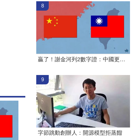
8
贏了！謝金河列2數字證：中國更依賴台灣
9
字節跳動創辦人：開源模型拒蒸餾