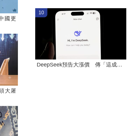
10
中國更
DeepSeek預告大漲價 傳「這成本」撐不住
頭大屠