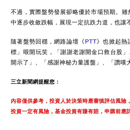
不過，實際盤勢發展卻略優於市場預期。雖
中逐步收斂跌幅，展現一定抗跌力道，也讓
隨著盤勢回穩，網路論壇《
PTT
》也掀起熱
標」哏開玩笑，「謝謝老謝開金口救台股」
開示了」、「感謝神秘力量護盤」、「讚嘆
三立新聞網提醒您：
內容僅供參考，投資人於決策時應審慎評估風險
投資一定有風險，基金投資有賺有賠，申購前應