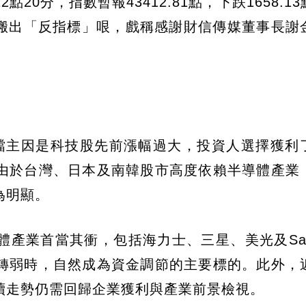
0分，指數暫報43412.81點，下跌1658.1
度搬出「反指標」哏，戲稱感謝財信傳媒董事長謝
檔主因是科技股先前漲幅過大，投資人選擇獲利
由於台灣、日本及南韓股市高度依賴半導體產業
為明顯。
產業首當其衝，包括海力士、三星、美光及SanD
轉弱時，自然成為資金調節的主要標的。此外，
續走勢仍需回歸企業獲利與產業前景檢視。