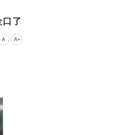
金口了
A
A+