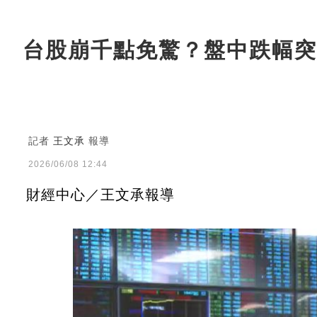
台股崩千點免驚？盤中跌幅突
記者
王文承
報導
2026/06/08 12:44
財經中心／王文承報導