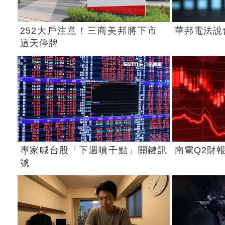
252大戶注意！三商美邦將下市
華邦電法說
這天停牌
專家喊台股「下週噴千點」關鍵訊
南電Q2財
號