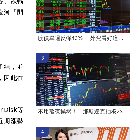
3點、跌幅
金河「開
股價單週反彈43% 外資看好這檔列首選股
3
了結，並
，因此在
isk等
不用熬夜操盤！ 那斯達克拍板23小時交易
近期漲勢
4