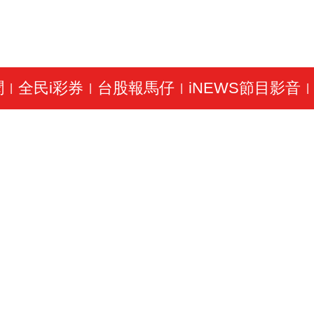
聞
全民i彩券
台股報馬仔
iNEWS節目影音
|
|
|