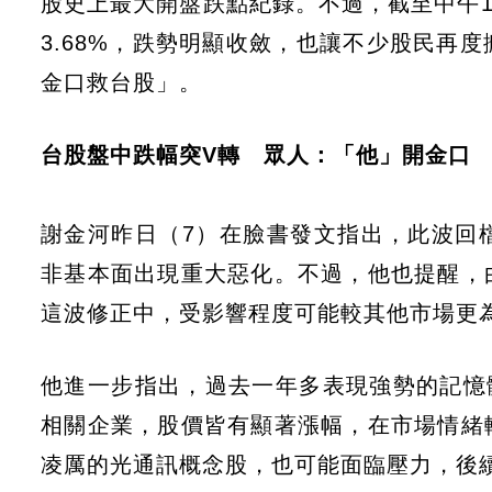
股史上最大開盤跌點紀錄。不過，截至中午12點2
3.68%，跌勢明顯收斂，也讓不少股民再
金口救台股」。
台股盤中跌幅突V轉 眾人：「他」開金口
謝金河昨日（7）在臉書發文指出，此波回
非基本面出現重大惡化。不過，他也提醒，
這波修正中，受影響程度可能較其他市場更
他進一步指出，過去一年多表現強勢的記憶體
相關企業，股價皆有顯著漲幅，在市場情緒
凌厲的光通訊概念股，也可能面臨壓力，後