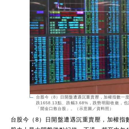
台股今（8）日開盤遭遇沉重賣壓，加權指數一度重挫
跌1658.13點、跌幅3.68%，跌勢明顯收
「開金口救台股」。（示意圖／資料照）
台股今（8）日開盤遭遇沉重賣壓，加權指數