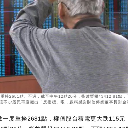
2681點。不過，截至中午12點20分，指數暫報43412.81點，
斂，也讓不少股民再度搬出「反指標」哏，戲稱感謝財信傳媒董事長謝金
一度重挫2681點，權值股台積電更大跌115元