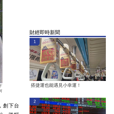
財經即時新聞
1
搭捷運也能遇見小幸運！
下
河
2
，創下台