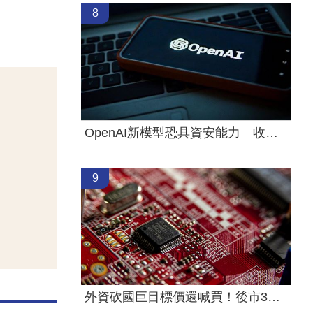
8
OpenAI新模型恐具資安能力 收緊研發管控
9
外資砍國巨目標價還喊買！後市3指標曝