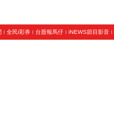
聞
全民i彩券
台股報馬仔
iNEWS節目影音
|
|
|