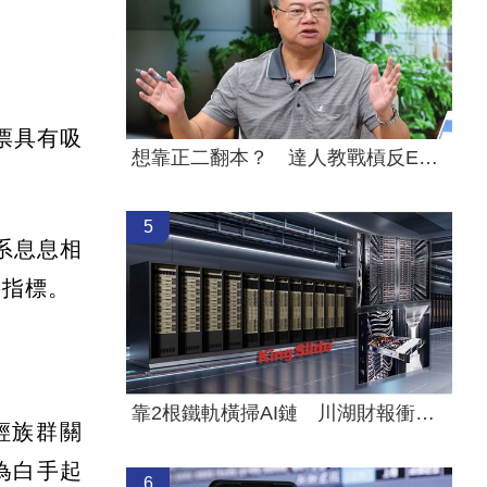
股票具有吸
想靠正二翻本？ 達人教戰槓反ETF心法
5
系息息相
要指標。
靠2根鐵軌橫掃AI鏈 川湖財報衝上萬金股
輕族群關
為白手起
6