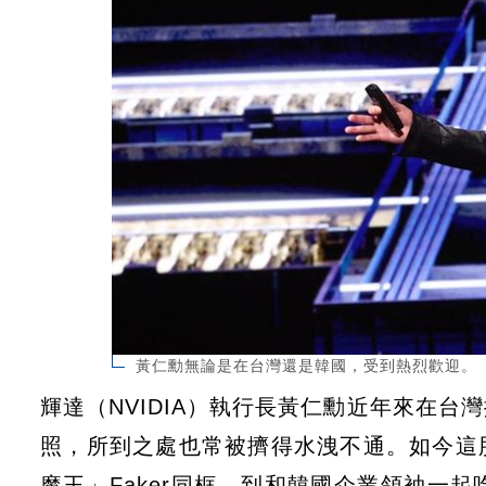
黃仁勳無論是在台灣還是韓國，受到熱烈歡迎。
輝達（NVIDIA）執行長黃仁勳近年來在
照，所到之處也常被擠得水洩不通。如今這
魔王」Faker同框，到和韓國企業領袖一