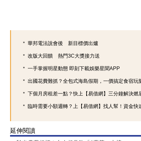
華邦電法說會後 新目標價出爐
改版大回饋 熱門3C大獎接力送
一手掌握明星動態 即刻下載娛樂星聞APP
出國花費難抓？全包式海島假期，一價搞定食宿玩樂，
下個月房租差一點？快上【易借網】三分鐘解決燃
臨時需要小額週轉？上【易借網】找人幫！資金快
延伸閱讀