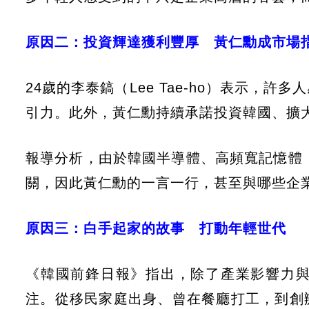
原因二：投資輝達獲利豐厚 黃仁勳成市場
24歲的李泰鎬（Lee Tae-ho）表示
引力。此外，黃仁勳持續承諾投資韓國、擴
報導分析，由於韓國半導體、高頻寬記憶體（
關，因此黃仁勳的一言一行，甚至與哪些企
原因三：白手起家的故事 打動年輕世代
《韓國前鋒日報》指出，除了產業影響力
注。從移民家庭出身、曾在餐廳打工，到創