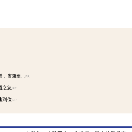
省錢更...
PR
眉之急
PR
速到位
PR