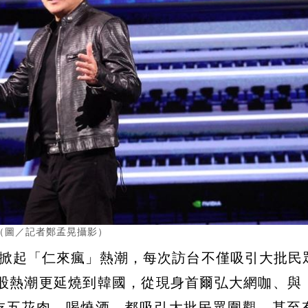
（圖／記者鄭孟晃攝影）
台灣掀起「仁來瘋」熱潮，每次訪台不僅吸引大批民
股熱潮更延燒到韓國，從現身首爾弘大網咖、與
起吃五花肉、喝燒酒，都吸引大批民眾圍觀，甚至