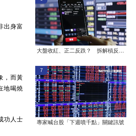
並非出身富
大盤收紅、正二反跌？ 拆解槓反ETF秒懂
7
象，而黃
在地喝燒
的成功人士
專家喊台股「下週噴千點」關鍵訊號