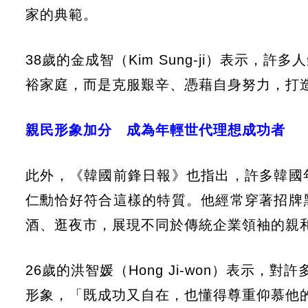
家的典範。
38歲的金成智（Kim Sung-ji）表示
裕家庭，而是克服艱辛、憑藉自身努力，打
親民形象加分 成為年輕世代理想成功者
此外，《韓國前鋒日報》也指出，許多韓國
仁勳恰好符合這樣的特質。他經常穿著招牌
酒、逛夜市，展現不同於傳統企業領袖的親
26歲的洪智媛（Hong Ji-won）表示
形象，「既成功又自在，也懂得尊重仰慕他