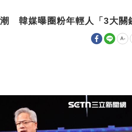
潮 韓媒曝圈粉年輕人「3大關
A-