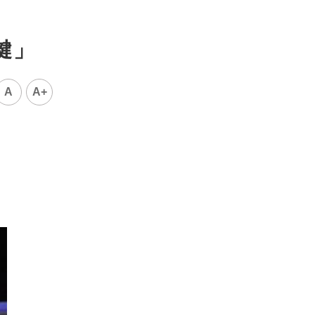
鍵」
A
A+