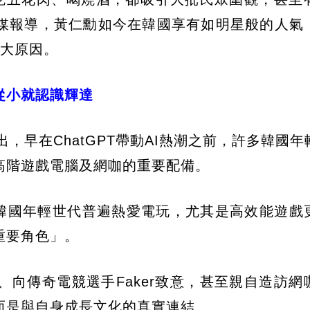
媒報導，黃仁勳如今在韓國享有如明星般的人氣
3大原因。
從小就認識輝達
d）指出，早在ChatGPT帶動AI熱潮之前，許多韓國
高階遊戲電腦及網咖的重要配備。
訪表示，韓國年輕世代普遍熱愛電玩，尤其是高效能遊
重要角色」。
向傳奇電競選手Faker致意，甚至親自造訪網
而是與自身成長文化的真實連結。