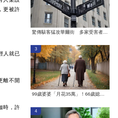
，更被許
驚傳駭客猛攻華爾街 多家受害者已吐贖金
3
年輕人就已
戲更離不開
99歲婆婆「月花35萬」！66歲媳無法退休
咖時，許
4