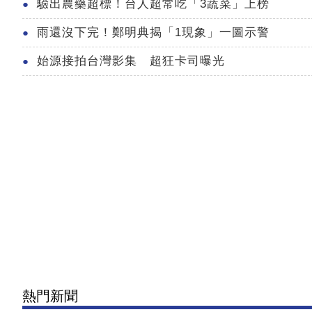
驗出農藥超標！台人超常吃「3蔬菜」上榜
雨還沒下完！鄭明典揭「1現象」一圖示警
始源接拍台灣影集 超狂卡司曝光
熱門新聞