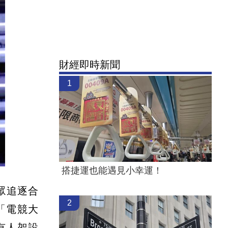
財經即時新聞
1
搭捷運也能遇見小幸運！
眾追逐合
2
「電競大
有人架設