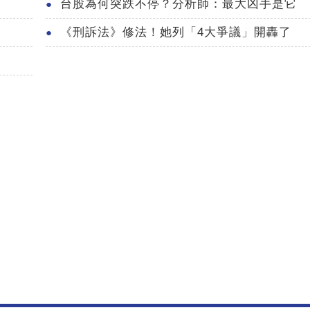
台股為何突跌不停？分析師：最大凶手是它
《刑訴法》修法！她列「4大爭議」開轟了