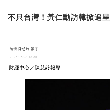
不只台灣！黃仁勳訪韓掀追星
編輯
陳慈鈴
報導
2026/06/08 13:35
財經中心／陳慈鈴報導