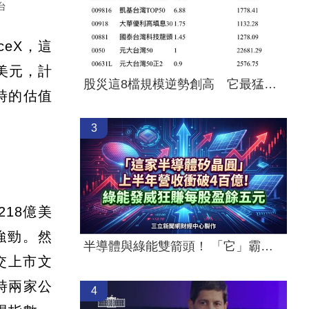
台
eX，這
美元，計
股災這8檔規模逆勢創高 它最猛成長逾10%
時的估值
3
218億美
強勁。然
半導體與綠能雙箭頭！ 「它」霸氣狂賺
交上市文
當時兩家公
4