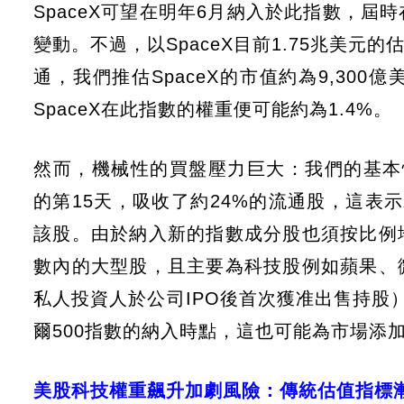
SpaceX可望在明年6月納入於此指數，
變動。不過，以SpaceX目前1.75兆美元
通，我們推估SpaceX的市值約為9,30
SpaceX在此指數的權重便可能約為1.4%。
然而，機械性的買盤壓力巨大：我們的基本情
的第15天，吸收了約24%的流通股，這表示
該股。由於納入新的指數成分股也須按比例
數內的大型股，且主要為科技股例如蘋果、
私人投資人於公司IPO後首次獲准出售持股）
爾500指數的納入時點，這也可能為市場添
美股科技權重飆升加劇風險：傳統估值指標