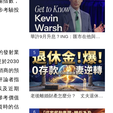
場指數，
一步考驗投
華許9月升息？ING：匯市在他與戰爭間拉鋸
心的發射業
5
2030
承銷商的預
場評論者指
以及近期
老後離婚財產怎麼分？ 丈夫退休金拒分
具參考價值
募資時的估
6