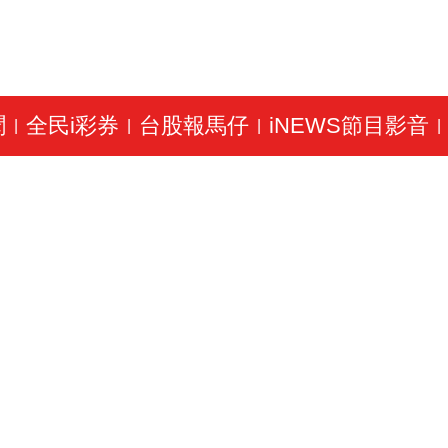
聞
全民i彩券
台股報馬仔
iNEWS節目影音
|
|
|