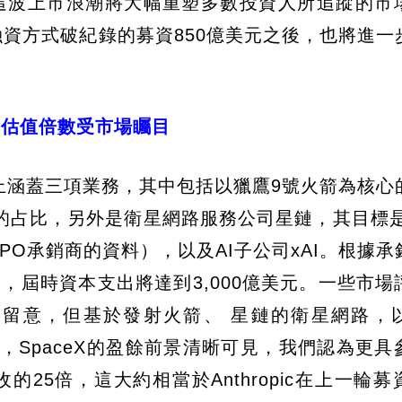
這波上市浪潮將大幅重塑多數投資人所追蹤的市
以股權融資方式破紀錄的募資850億美元之後，也將進
，估值倍數受市場矚目
，實質上涵蓋三項業務，其中包括以獵鷹9號火箭為核
的占比，另外是衛星網路服務公司星鏈，其目標是於
IPO承銷商的資料），以及AI子公司xAI。根據
70%，屆時資本支出將達到3,000億美元。一些市
需要留意，但基於發射火箭、 星鏈的衛星網路，
心合作案，SpaceX的盈餘前景清晰可見，我們認為更
的25倍，這大約相當於Anthropic在上一輪