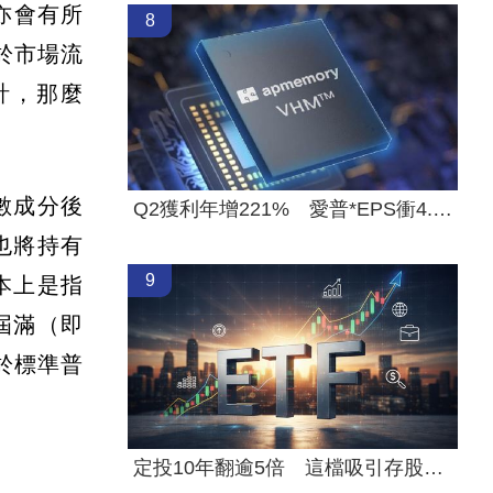
亦會有所
8
票於市場流
元計，那麼
數成分後
Q2獲利年增221% 愛普*EPS衝4.18元！
也將持有
9
本上是指
屆滿（即
於標準普
定投10年翻逾5倍 這檔吸引存股族卡位！