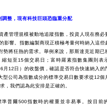
則調整，現有科技巨頭恐臨重分配
的資產管理規模被動地追蹤指數，投資人現在務必
指數的影響。指數編製商現正積極考量何時納入這些
對勢將狂熱的需求。舉例來說，那斯達克近期已
，縮短至15個交易日；富時羅素指數集團則表
為6月12日）的收盤價，確認是否符合快速納入的
大型公司為指數成分的標準交易日數要求從12個
要求，我們認為此安排是正確的。
入標準普爾500指數時的權重並非易事。按目前