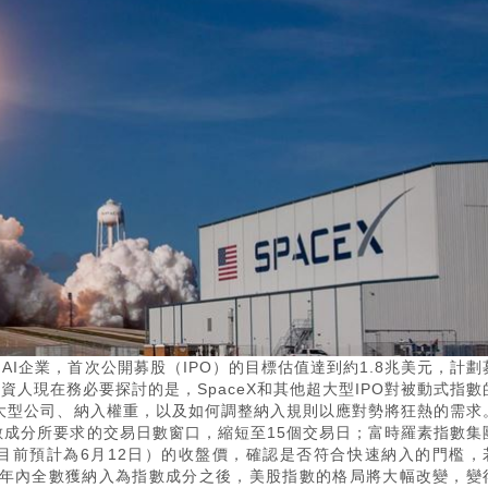
和AI企業，首次公開募股（IPO）的目標估值達到約1.8兆美元，計劃
投資人現在務必要探討的是，SpaceX和其他超大型IPO對被動式指數
大型公司、納入權重，以及如何調整納入規則以應對勢將狂熱的需求
數成分所要求的交易日數窗口，縮短至15個交易日；富時羅素指數集
（目前預計為6月12日）的收盤價，確認是否符合快速納入的門檻，
未來幾季至幾年內全數獲納入為指數成分之後，美股指數的格局將大幅改變，變