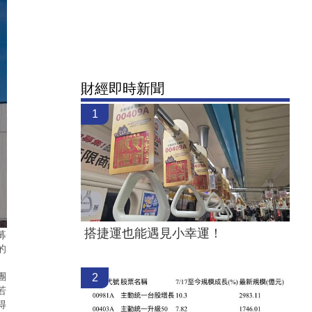
財經即時新聞
1
搭捷運也能遇見小幸運！
募
的
。
團
2
若
得