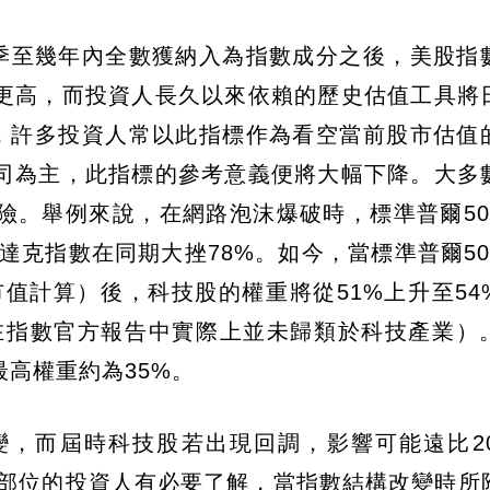
c 在未來幾季至幾年內全數獲納入為指數成分之後，美股
更高，而投資人長久以來依賴的歷史估值工具將
例，許多投資人常以此指標作為看空當前股市估值
司為主，此指標的參考意義便將大幅下降。大多
險。舉例來說，在網路泡沫爆破時，標準普爾50
，那斯達克指數在同期大挫78%。如今，當標準普爾5
（以完整市值計算）後，科技股的權重將從51%上升至5
家公司在指數官方報告中實際上並未歸類於科技產業）
最高權重約為35%。
，而屆時科技股若出現回調，影響可能遠比20
資部位的投資人有必要了解，當指數結構改變時所