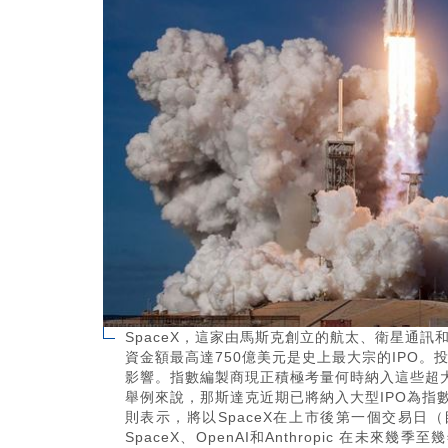
SpaceX，這家由馬斯克創立的航太、衛星通訊
資金額最高達750億美元是史上最大宗的IPO。
影響。指數編製商現正積極考量何時納入這些超
舉例來說，那斯達克近期已將納入大型IPO為指
則表示，將以SpaceX在上市後第一個交易日
SpaceX、OpenAI和Anthropic 在