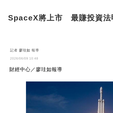
SpaceX將上市 最賺投資
記者
廖珪如
報導
2026/06/09 10:48
財經中心／廖珪如報導