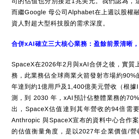
司的估值也分別接近1兆美元。我們認為，
而繼Google 母公司Alphabet在上週
資人對超大型科技股的需求深度。
合併xAI確立三大核心業務：盈餘前景清晰
SpaceX在2026年2月與xAI合併之後
務，此業務佔全球商業火箭發射市場約90%
年達到約1億用戶及1,400億美元營收（根據
測，到 2030 年，xAI預計佔整體業務的
出，SpaceX估值達到其年營收的94倍
Anthropic 與SpaceX宣布的資料中
的估值衡量角度，是以2027年企業價值/營收