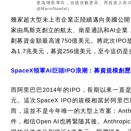
更為增長導向，估值倍數更高，而投資人長
@MarioNawfal）
幾家超大型未上市企業正陸續邁向美國公開市
家由馬斯克創立的航太、衛星通訊和AI企業，
劃募資金額最高達750億美元。將此次IPO
為1.7兆美元，募資256億美元，至今這仍是
SpaceX領軍AI巨頭IPO浪潮：募資規模
而阿里巴巴2014年的IPO，長期以來一直是
元。這次SpaceX IPO的規模相當於阿
而，這並不是今年唯一的大型上市案：Anth
件，相信Open AI也將緊隨其後。Anthro