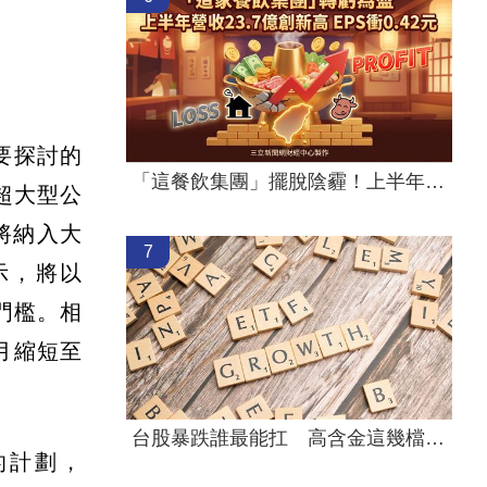
要探討的
「這餐飲集團」擺脫陰霾！上半年營收創高
超大型公
將納入大
7
示，將以
門檻。相
月縮短至
台股暴跌誰最能扛 高含金這幾檔繳正報酬
的計劃，