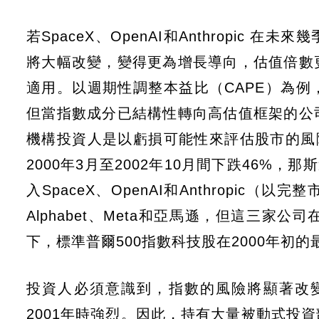
若SpaceX、OpenAI和Anthropi
將大幅改變，變得更為增長導向，估值倍數
適用。以週期性調整本益比（CAPE）為
但當指數成分已結構性轉向高估值框架的公
機構投資人是以虧損可能性來評估股市的風
2000年3月至2002年10月間下跌46%
入SpaceX、OpenAI和Anthropic
Alphabet、Meta和亞馬遜，但這三
下，標準普爾500指數科技股在2000年初的
投資人必須意識到，指數的風險將顯著改變
2001年時強烈。因此，持有大量被動式投