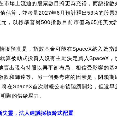
屆時在市場上流通的股票數目將更為充裕，而該指數
的估值估算，並考量2027年6月預計釋出53%的股
0億美元，以標準普爾500指數目前市值為65兆美
境預測是，指數基金可能在SpaceX納入為指
就算被動式投資人沒有主動決定買入SpaceX，
地賣出現有持股以再平衡布局，相信受影響的基
微軟和輝達等。另一個要考慮的因素是，閉鎖期
將在SpaceX首次財報公布後陸續開始，但遠早
加明顯的供給壓力。
漸失靈，法人建議採槓鈴式配置