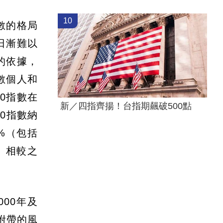
10
指數的格局
日漸難以
的依據，
數個人和
0指數在
新／四指齊揚！台指期飆破500點
00指數納
4%（包括
。相較之
00年及
附帶的風