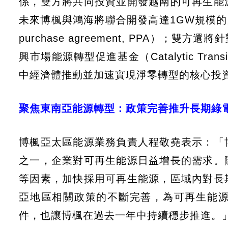
係，雙方將共同投資並開發越南的可再生能
未來博楓與鴻海將聯合開發高達1GW規模的
purchase agreement, PPA）
興市場能源轉型促進基金（Catalytic Tra
中經濟體推動並加速實現淨零轉型的核心投
聚焦東南亞能源轉型：政策完善推升長期綠
博楓亞太區能源業務負責人程敬堯表示：「
之一，企業對可再生能源日益增長的需求。
等因素，加快採用可再生能源，區域內對長
亞地區相關政策的不斷完善，為可再生能
件，也讓博楓在過去一年中持續穩步推進。