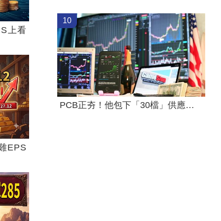
10
S上看
PCB正夯！他包下「30檔」供應鏈概念股
EPS