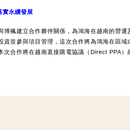
落實永續發展
與博楓建立合作夥伴關係，為鴻海在越南的營運
投資並參與項目管理，這次合作將為鴻海在區域
合作將在越南直接購電協議（Direct PPA）