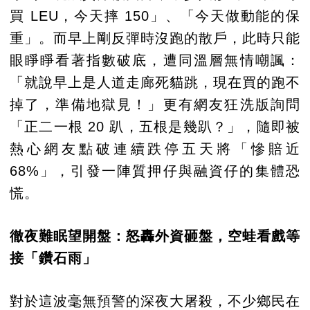
買 LEU，今天摔 150」、「今天做動能的保
重」。而早上剛反彈時沒跑的散戶，此時只能
眼睜睜看著指數破底，遭同溫層無情嘲諷：
「就說早上是人道走廊死貓跳，現在買的跑不
掉了，準備地獄見！」更有網友狂洗版詢問
「正二一根 20 趴，五根是幾趴？」，隨即被
熱心網友點破連續跌停五天將「慘賠近
68%」，引發一陣質押仔與融資仔的集體恐
慌。
徹夜難眠望開盤：怒轟外資砸盤，空蛙看戲等
接「鑽石雨」
對於這波毫無預警的深夜大屠殺，不少鄉民在