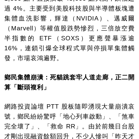
過 4%。主要受到美股科技股與半導體板塊遭
集體血洗影響，輝達（NVIDIA）、邁威爾
（Marvell）等權值股跌勢慘烈，三倍放空費
半指數的 ETF（SOXS）更應聲暴漲逾
16%，連鎖引爆全球程式單與停損單集體觸
發，市場哀鴻遍野。
鄉民集體崩潰：死貓跳套牢人道走廊，正二開
算「斷頭複利」
網路投資論壇 PTT 股板隨即湧現大量崩潰哀
號，鄉民紛紛驚呼「地心列車啟動」、「煞車
完全壞了」、「救命 RR」。由於前幾日台股
才剛出現融資餘額回升，不少人慘叫「昨天才