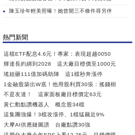
陳玉珍年輕美照曝！她曾開三不條件尋另伴
熱門新聞
這檔ETF配息4.6元！專家：表現超越0050
輝達長約綁到2028 這大廠目標價至1000元
瑤姐砸111億加碼助陣 這1檔秒奔漲停
1金融股築出W底！他用股利買30張：搖錢樹
不是友達！ 這家面板廠目標價定63元
黃仁勳點讚機器人 概念股34檔
這集團強爆！3檔攻漲停、1檔猛飆近9%
大摩AI供應鏈圖譜 台廠點讚30強
這塑化大廠今年EPS上看12.75元 目標價曝