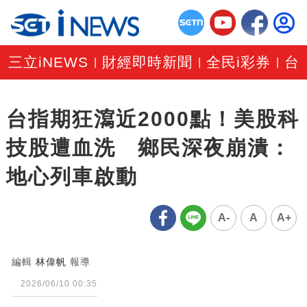
三立iNEWS
財經即時新聞
全民i彩券
台
|
|
|
台指期狂瀉近2000點！美股科
技股遭血洗 鄉民深夜崩潰：
地心列車啟動
A-
A
A+
編輯
林偉帆
報導
2026/06/10 00:35