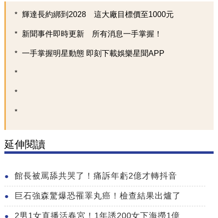
輝達長約綁到2028 這大廠目標價至1000元
新聞事件即時更新 所有消息一手掌握！
一手掌握明星動態 即刻下載娛樂星聞APP
延伸閱讀
館長被罵舔共哭了！痛訴年虧2億才轉抖音
巨石強森驚爆恐罹睪丸癌！檢查結果出爐了
2男1女直播活春宮！1年誘200女下海撈1億