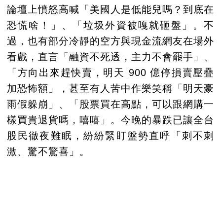
論壇上憤怒高喊「美國人是低能兒嗎？到底在
恐慌啥！」、「垃圾外資被嘎就砸盤」。不
過，也有部分冷靜的空方與現金流網友在場外
看戲，直言「融資不死透，主力不會罷手」、
「方向出來趕快賣，明天 900 億停損賣壓疊
加恐怖額」，甚至有人苦中作樂笑稱「明天豪
雨假躲崩」、「股票買在高點，可以跟網購一
樣買貴退貨嗎，嘻嘻」。今晚的暴跌已讓全台
股民徹夜難眠，紛紛緊盯盤勢直呼「刺不刺
激、驚不驚喜」。