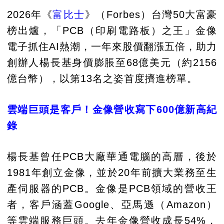
2026年《
富比士
》（Forbes）台灣50大富豪
榜出爐，「PCB（印刷電路板）之王」金像
電子抓住AI熱潮，一年來股價翻漲五倍，助力
創辦人楊長基身價膨脹至68億美元（約2156
億台幣），以第13名之姿首度擠進榜單。
雲端巨頭是客戶！金像營收寫下600億新高紀
錄
楊長基曾任PCB大廠華通電腦的高層，後於
1981年創立金像，並於20年前擴大業務至生
產伺服器的PCB。金像是PCB領域的營收王
者，客戶涵蓋Google、亞馬遜（Amazon）
等雲端服務巨頭。去年金像營收成長54%，