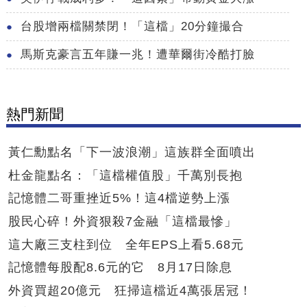
台股增兩檔關禁閉！「這檔」20分鐘撮合
馬斯克豪言五年賺一兆！遭華爾街冷酷打臉
熱門新聞
黃仁勳點名「下一波浪潮」這族群全面噴出
杜金龍點名：「這檔權值股」千萬別長抱
記憶體二哥重挫近5%！這4檔逆勢上漲
股民心碎！外資狠殺7金融「這檔最慘」
這大廠三支柱到位 全年EPS上看5.68元
記憶體每股配8.6元的它 8月17日除息
外資買超20億元 狂掃這檔近4萬張居冠！