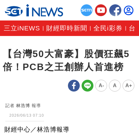
三立iNEWS
財經即時新聞
全民i彩券
台
|
|
|
【台灣50大富豪】股價狂飆5
倍！PCB之王創辦人首進榜
A-
A
A+
記者
林浩博
報導
2026/06/13 07:10
財經中心／林浩博報導