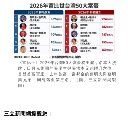
《富比士》2026年台灣50大富豪榜出爐，名單大洗
牌，日月光集團的張虔生與張洪本兄弟躍升六位，
首登首富寶座；去年首富、富邦金的蔡明忠與蔡明
興兄弟，則滑落至第三名。（圖／三立新聞網製
圖）
三立新聞網提醒您：