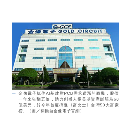
金像電子抓住AI基建對PCB需求猛漲的商機，股價
一年來狂翻五倍，助力創辦人楊長基資產膨脹為68
億美元，於今年首度擠進《富比士》台灣50大富豪
榜。（圖／翻攝自金像電子官網）