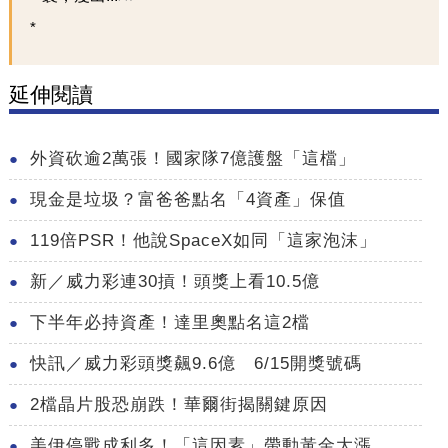
延伸閱讀
外資砍逾2萬張！國家隊7億護盤「這檔」
現金是垃圾？富爸爸點名「4資產」保值
119倍PSR！他說SpaceX如同「這家泡沫」
新／威力彩連30摃！頭獎上看10.5億
下半年必持資產！達里奧點名這2檔
快訊／威力彩頭獎飆9.6億 6/15開獎號碼
2檔晶片股恐崩跌！華爾街揭關鍵原因
美伊停戰成利多！「這因素」帶動黃金大漲