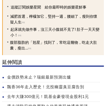
追蹤訂閱娛樂星聞 給你最即時的娛樂星鮮事
減肥首選，檸檬加它，堅持一週，腰細了，瘦到你懷
疑人生
PR
起床就先做件事，沒三天小腹就不見了! 肚子一天天變
小！
PR
腹部脂肪的「剋星」找到了，常吃這幾物，吃走大肚
囊，瘦出...
PR
延伸閱讀
金價跌勢未止？瑞銀最新預測出爐
飄香36年走入歷史！北投幽靈臭豆腐告別
去年大賺300億元！凱基金豪發現金股利1元