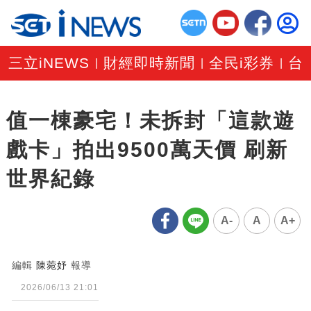
三立iNEWS
財經即時新聞
全民i彩券
台
|
|
|
值一棟豪宅！未拆封「這款遊
戲卡」拍出9500萬天價 刷新
世界紀錄
A-
A
A+
編輯
陳菀妤
報導
2026/06/13 21:01