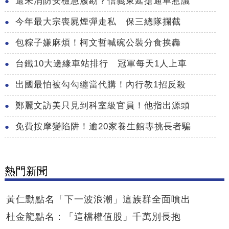
還未消防安檢急履勘？信義東延搶通車惹議
今年最大宗喪屍煙彈走私 保三總隊攔截
包粽子嫌麻煩！柯文哲喊碗公裝分食挨轟
台鐵10大邊緣車站排行 冠軍每天1人上車
出國最怕被勾勾纏當代購！內行教1招反殺
鄭麗文訪美只見到科室級官員！他指出源頭
免費按摩變陷阱！逾20家養生館專挑長者騙
熱門新聞
黃仁勳點名「下一波浪潮」這族群全面噴出
杜金龍點名：「這檔權值股」千萬別長抱