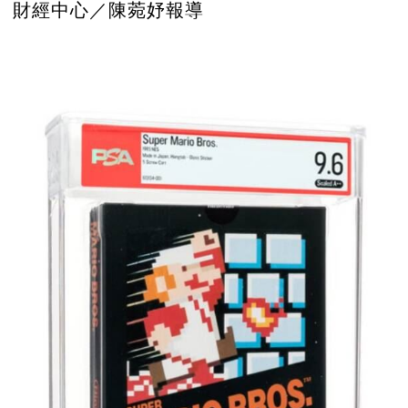
財經中心／陳菀妤報導