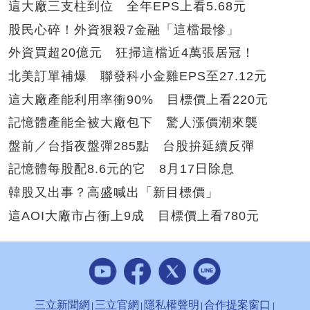
這大廠三支柱到位 全年EPS上看5.68元
股民心碎！外資狠殺7金融「這檔最慘」
外資買超20億元 狂掃這檔近4萬張居冠！
北美訂單補爆 聯發科小金雞EPS至27.12元
這大廠產能利用率衝90% 目標價上看220元
記憶體產能全被大廠包下 驚人漲價潮來襲
盤前／台指夜盤彈285點 台股拚延續反彈
記憶體每股配8.6元的它 8月17日除息
韓股又出事？高盛喊出「新目標價」
這AOI大廠市占衝上9成 目標價上看780元
三立新聞網
三立官網
隱私權聲明
合作提案窗口