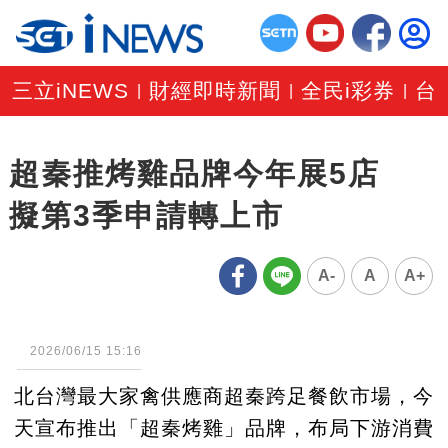
三立iNEWS
財經即時新聞
全民i彩券
台
|
|
|
超秦推烤雞品牌今年展5店
擬第3季申請轉上市
A-
A
A+
2026/06/15 15:16
北台灣最大家禽供應商超秦跨足餐飲市場，今
天宣布推出「超秦烤雞」品牌，布局下游消費