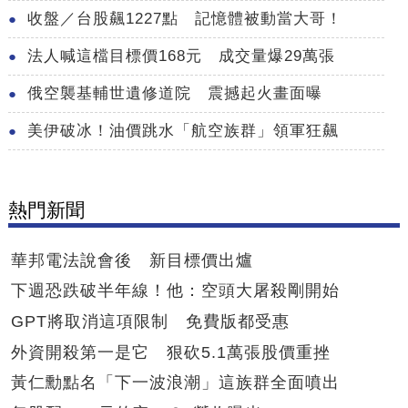
收盤／台股飆1227點 記憶體被動當大哥！
法人喊這檔目標價168元 成交量爆29萬張
俄空襲基輔世遺修道院 震撼起火畫面曝
美伊破冰！油價跳水「航空族群」領軍狂飆
熱門新聞
華邦電法說會後 新目標價出爐
下週恐跌破半年線！他：空頭大屠殺剛開始
GPT將取消這項限制 免費版都受惠
外資開殺第一是它 狠砍5.1萬張股價重挫
黃仁勳點名「下一波浪潮」這族群全面噴出