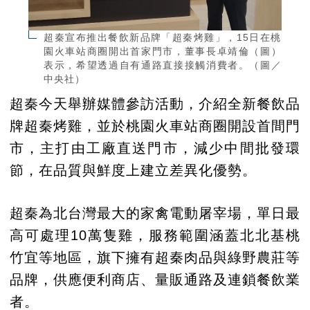
超秦宣布推出餐飲新品牌「超秦烤雞」，15日在桃
園火車站商圈開出首家門市，董事長卓靖倫（圖）
表示，希望透過自有通路直接接觸消費者。（圖／
中央社）
超秦今天舉辦媒體參訪活動，介紹全新餐飲品
牌超秦烤雞，並於桃園火車站商圈開設首間門
市，主打由工廠直送門市，減少中間批發環
節，在品質與鮮度上建立差異化優勢。
超秦為北台灣最大的家禽電動屠宰場，單日最
高可處理10萬隻雞，服務範圍涵蓋北北基桃
竹宜等地區，旗下擁有超秦肉品與綠野農莊等
品牌，供應便利商店、量販通路及連鎖餐飲業
者。