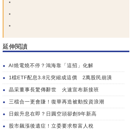
延伸閱讀
AI燒電燒不停？鴻海靠「這招」化解
1檔ETF配息3.8元突縮成這價 2萬股民崩潰
晶采董事長驚傳辭世 火速宣布新接班
三檔合一更會賺！復華再造被動投資浪潮
日銀升息在即？日圓空頭卻創9年新高
股市飆漲後遺症！立委要求祭富人稅