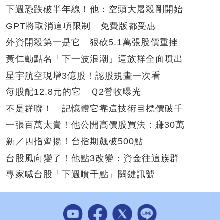
下週恐跌破半年線！他：空頭大屠殺剛開始
GPT將取消這項限制 免費版都受惠
外資開殺第一是它 狠砍5.1萬張股價重挫
黃仁勳點名「下一波浪潮」這族群全面噴出
星宇航空現增3億股！認股規畫一次看
每股配12.8元的它 Ｑ2營收曝光
不是群聯！ 記憶體它靠這技術目標價破千
一張百萬太貴！他公開高價股買法：賺30萬
新／四指齊揚！台指期飆破500點
台股風向變了！他點3改變：資金往這族群
專家喊台股「下週噴千點」關鍵訊號