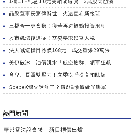
1檔ETF配息3.8元突縮成這價 2萬股民崩潰
晶采董事長驚傳辭世 火速宣布新接班
三檔合一更會賺！復華再造被動投資浪潮
股市飆漲後遺症！立委要求祭富人稅
法人喊這檔目標價168元 成交量爆29萬張
美伊破冰！油價跳水「航空族群」領軍狂飆
育兒、長照雙壓力！立委疾呼提高扣除額
SpaceX熄火迷航了？這6檔慘遭綠光壟罩
熱門新聞
華邦電法說會後 新目標價出爐