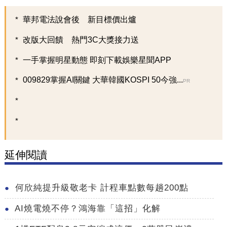
華邦電法說會後 新目標價出爐
改版大回饋 熱門3C大獎接力送
一手掌握明星動態 即刻下載娛樂星聞APP
009829掌握AI關鍵 大華韓國KOSPI 50今強...
PR
延伸閱讀
何欣純提升級敬老卡 計程車點數每趟200點
AI燒電燒不停？鴻海靠「這招」化解