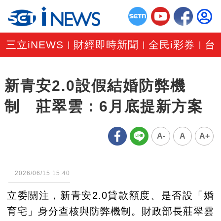
三立iNEWS
財經即時新聞
全民i彩券
台
|
|
|
新青安2.0設假結婚防弊機
制 莊翠雲：6月底提新方案
A-
A
A+
2026/06/15 15:40
立委關注，新青安2.0貸款額度、是否設「婚
育宅」身分查核與防弊機制。財政部長莊翠雲