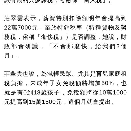
讓有錢的人多課稅，考慮課「富人稅」。
莊翠雲表示，薪資特別扣除額明年會提高到
22萬7000元。至於特銷稅率（特種貨物及勞
務稅，俗稱「奢侈稅」）是否調整，她說，財
政部會研議，「不會那麼快，給我們3個
月」。
莊翠雲也說，為減輕民眾、尤其是育兒家庭租
稅負擔，未成年子女免稅額將增加50%，也
就是有0到18歲孩子，免稅額將從10萬1000
元提高到15萬1500元，這個月就會提出。