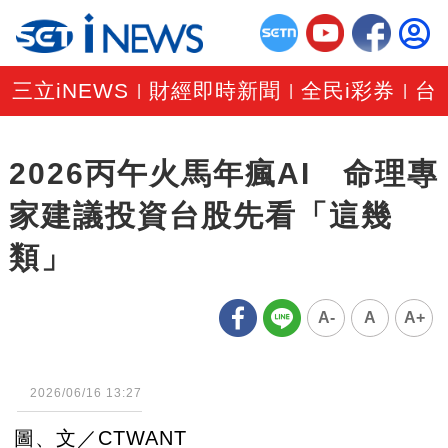
三立iNEWS
財經即時新聞
全民i彩券
台
|
|
|
2026丙午火馬年瘋AI 命理專
家建議投資台股先看「這幾
類」
A-
A
A+
2026/06/16 13:27
圖、文／CTWANT