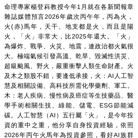
命理專家楊登嵙教授今年1月就在各新聞報章
雜誌媒體預言2026年歲次丙午年，丙為火，
火(赤)馬年，天干、地支都是火，而且是陽
火，「火」非常大，比2025年還大。「火」
為爆炸、戰爭、火災、地震，連政治都火氣很
大。極端氣候引發高溫、乾旱、毀滅性洪災、
超級颱風、野火，嚴重衝擊人類生命財產。火
及木之類股不錯，要逢低承接，火：AI人工智
慧及相關設備、高科技所需化學藥劑、軍工。
木：老人疾病、慢性病及癌症等生技藥品、醫
學手術相關生技、綠能、儲電、ESG節能減
碳。人工智慧（AI）五行屬「火」，是今年投
資的重中之重，他分享自身投資經驗，依照
2026年丙午火馬年為投資參照，看好AI族群