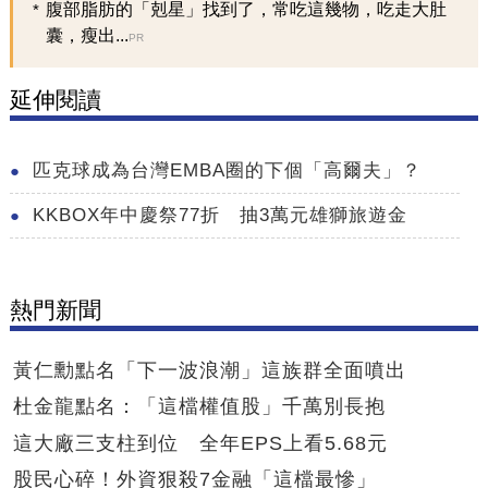
腹部脂肪的「剋星」找到了，常吃這幾物，吃走大肚
囊，瘦出...
PR
延伸閱讀
匹克球成為台灣EMBA圈的下個「高爾夫」？
KKBOX年中慶祭77折 抽3萬元雄獅旅遊金
熱門新聞
黃仁勳點名「下一波浪潮」這族群全面噴出
杜金龍點名：「這檔權值股」千萬別長抱
這大廠三支柱到位 全年EPS上看5.68元
股民心碎！外資狠殺7金融「這檔最慘」