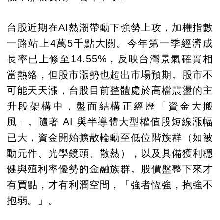
台股近期在AI熱潮帶動下強勢上攻，加權指數
一路站上4萬5千點大關。今年第一季經濟成
長率已上修至14.55%，反映台灣景氣確實相
當熱絡，但股市漲勢也超出市場預期。股市不
可能天天漲，台股目前整體處於高檔震盪的主
升段架構中，盤面結構正經歷「資金大搬
風」。隨著 AI 與半導體大型權值股短線漲幅
已大，資金開始擴散輪動至低位階族群（如被
動元件、光學鏡頭、散熱），以及具備獲利穩
健與殖利率優勢的金融族群。股價盤整下來才
有買點，才有利潤空間，「強者恆強，抱強不
抱弱。」。