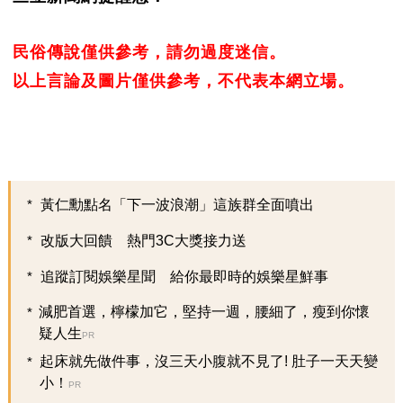
民俗傳說僅供參考，請勿過度迷信。
以上言論及圖片僅供參考，不代表本網立場。
黃仁勳點名「下一波浪潮」這族群全面噴出
改版大回饋 熱門3C大獎接力送
追蹤訂閱娛樂星聞 給你最即時的娛樂星鮮事
減肥首選，檸檬加它，堅持一週，腰細了，瘦到你懷
疑人生
PR
起床就先做件事，沒三天小腹就不見了! 肚子一天天變
小！
PR