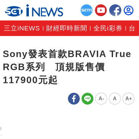
三立iNEWS
財經即時新聞
全民i彩券
台
|
|
|
Sony發表首款BRAVIA True
RGB系列 頂規版售價
117900元起
A-
A
A+
3