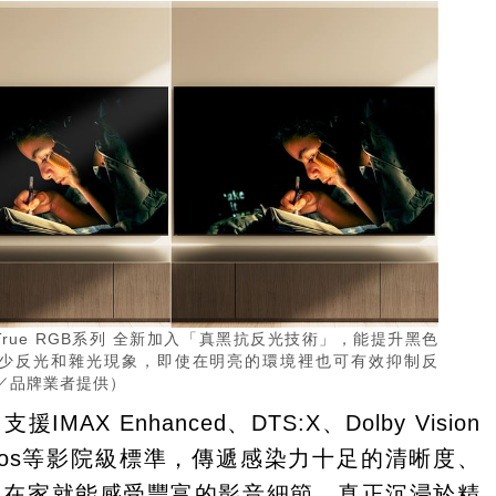
A True RGB系列 全新加入「真黑抗反光技術」，能提升黑色
少反光和雜光現象，即使在明亮的環境裡也可有效抑制反
／品牌業者提供）
IMAX Enhanced、DTS:X、Dolby Vision
 Atmos等影院級標準，傳遞感染力十足的清晰度、
，在家就能感受豐富的影音細節，真正沉浸於精