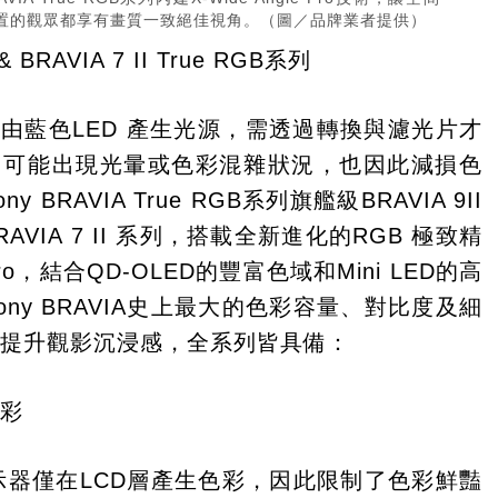
置的觀眾都享有畫質一致絕佳視角。（圖／品牌業者提供）
 & BRAVIA 7 II True RGB系列
幕由藍色LED 產生光源，需透過轉換與濾光片才
，可能出現光暈或色彩混雜狀況，也因此減損色
y BRAVIA True RGB系列旗艦級BRAVIA 9II
AVIA 7 II 系列，搭載全新進化的RGB 極致精
o，結合QD-OLED的豐富色域和Mini LED的高
ony BRAVIA史上最大的色彩容量、對比度及細
幅提升觀影沉浸感，全系列皆具備：
色彩
顯示器僅在LCD層產生色彩，因此限制了色彩鮮豔