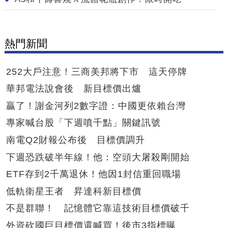
熱門新聞
252大戶注意！三商美邦將下市 這天停牌
華邦電法說會後 新目標價出爐
贏了！謝金河列2數字證：中國更依賴台灣
專家喊台股「下週噴千點」關鍵訊號
南電Q2財報公布後 目標價調升
下週恐跌破半年線！他：空頭大屠殺剛開始
ETF存到2千萬退休！他因1封信重回職場
低軌衛星王者 昇達科新目標價
不是群聯！ 記憶體它靠這技術目標價破千
外資砍國巨目標價還喊買！後市3指標曝