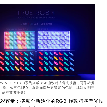
BRAVIA True RGB系列搭載RGB極致精準背光技術，可準確獨
、綠、藍三色LED，為畫面提升更豐富的色彩、純淨及明亮
／品牌業者提供）
彩容量：搭載全新進化的RGB 極致精準背光技