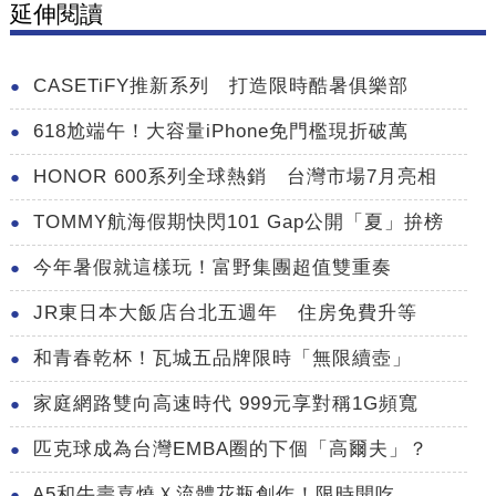
延伸閱讀
CASETiFY推新系列 打造限時酷暑俱樂部
618尬端午！大容量iPhone免門檻現折破萬
HONOR 600系列全球熱銷 台灣市場7月亮相
TOMMY航海假期快閃101 Gap公開「夏」拚榜
今年暑假就這樣玩！富野集團超值雙重奏
JR東日本大飯店台北五週年 住房免費升等
和青春乾杯！瓦城五品牌限時「無限續壺」
家庭網路雙向高速時代 999元享對稱1G頻寬
匹克球成為台灣EMBA圈的下個「高爾夫」？
A5和牛壽喜燒Ｘ流體花瓶創作！限時開吃