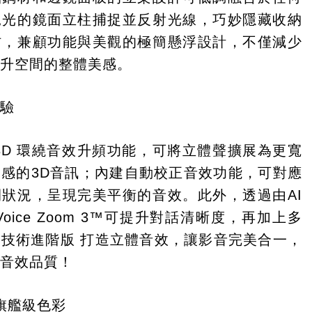
拋光的鏡面立柱捕捉並反射光線，巧妙隱藏收納
材，兼顧功能與美觀的極簡懸浮設計，不僅減少
提升空間的整體美感。
體驗
3D 環繞音效升頻功能，可將立體聲擴展為更寬
感的3D音訊；內建自動校正音效功能，可對應
狀況，呈現完美平衡的音效。此外，透過由AI
oice Zoom 3™可提升對話清晰度，再加上多
技術進階版 打造立體音效，讓影音完美合一，
的音效品質！
II旗艦級色彩