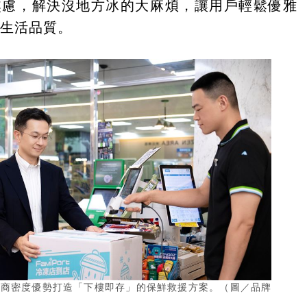
焦慮，解決沒地方冰的大麻煩，讓用戶輕鬆優雅
的生活品質。
超商密度優勢打造「下樓即存」的保鮮救援方案。（圖／品牌
）