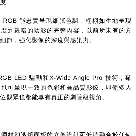
深度
True RGB 能忠實呈現細膩色調，栩栩如生地呈現
亮度到最暗的陰影的完整內容，以前所未有的方
的細節，強化影像的深度與感染力。
B LED 驅動和X-Wide Angle Pro 技術，確
看也可呈現一致的色彩和高品質影像，即使多人
每位觀眾也都能享有真正的劇院級視角。
細鋼材和透鏡面板的立架設計可低調融合於任何