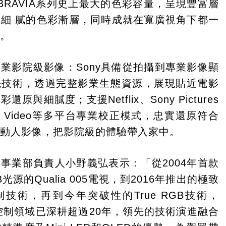
現BRAVIA系列史上最大的色彩容量，呈現豐富層
細 膩的色彩漸層，同時成就在寬廣視角下都一
現。
業影院級影像：Sony具備從拍攝到專業影像顯
先技術，透過完整影業生態資源，展現貼近電影
原與細膩度；支援Netflix、Sony Pictures
ime Video等多平台專業校正模式，忠實還原符合
的動人影像，把影院級的體驗帶入家中。
事業部負責人小野義弘表示：「從2004年首款
光源的Qualia 005電視，到2016年推出的極致
技術，再到今年突破性的True RGB技術，
ED控制領域已深耕超過20年，領先的技術演進融合