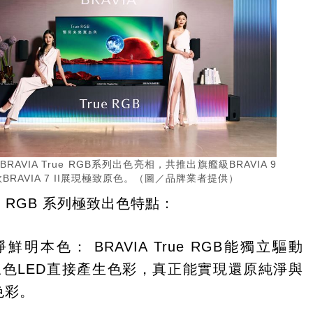
BRAVIA True RGB系列出色亮相，共推出旗艦級BRAVIA 9
款BRAVIA 7 II展現極致原色。（圖／品牌業者提供）
rue RGB 系列極致出色特點：
明本色： BRAVIA True RGB能獨立驅動
色LED直接產生色彩，真正能實現還原純淨與
色彩。