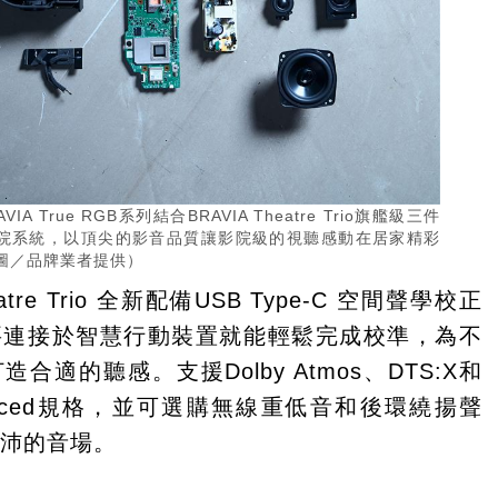
RAVIA True RGB系列結合BRAVIA Theatre Trio旗艦級三件
院系統，以頂尖的影音品質讓影院級的視聽感動在居家精彩
圖／品牌業者提供）
eatre Trio 全新配備USB Type-C 空間聲學校正
要連接於智慧行動裝置就能輕鬆完成校準，為不
合適的聽感。支援Dolby Atmos、DTS:X和
nhanced規格，並可選購無線重低音和後環繞揚聲
豐沛的音場。