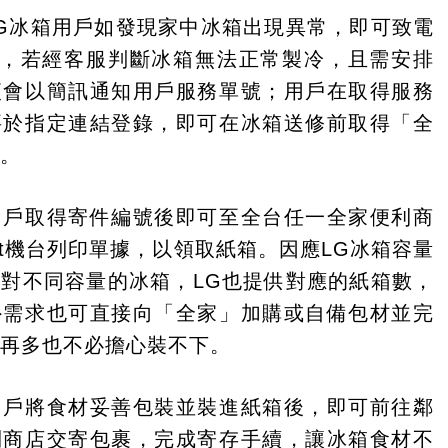
G冰箱用戶如發現家中冰箱出現異常，即可致電
 ，若經客服判斷冰箱無法正常製冷，且需安排
便會以簡訊通知用戶服務單號；用戶在取得服務
要於指定連結登錄，即可在冰箱送修前取得「全
號。
用戶取得寄件編號後即可至全台任一全家便利商
Port機台列印單據，以領取紙箱。因應LG冰箱容量
對不同容量的冰箱，LG也提供對應的紙箱數，
外需求也可直接向「全家」加購或自備包材並完
材再多也不必擔心裝不下。
用戶將食材妥善包裝並裝進紙箱後，即可前往鄰
利商店交寄包裹，完成寄存手續，讓冰箱食材不